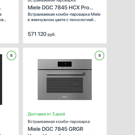
Встраиваемая пароварка
Miele DGC 7845 HCX Pro
Pearl beige
а
Встраиваемая комби-пароварка Miele
ов
в жемчужном цвете с технологией
азное
DualSteam и современным сенсорным
ей
управлением.
571 120
руб.
5
5
ХАРАКТЕРИСТИКИ
ХАРАКТЕРИСТИКИ
Тип:
Тип:
комб
Габариты ВхШхГ (см):
Габариты ВхШхГ (см):
59
Объем (л):
Объем (л):
Тип управления:
Тип управления:
с помощью сенсо
с помощью с
Количество режимов раб
Количество режимов 
Доставка от 3 дней
Встраиваемая комби-пароварка
Miele DGC 7845 GRGR