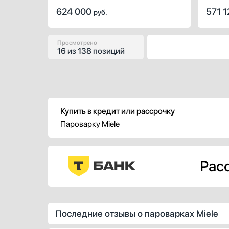
режимов с паром вы можете
благод
624 000
571 
руб.
использовать нагрев, характерный для
Множес
духовых шкафов.
и наст
пригот
овощны
Просмотрено
16
из
138 позиций
пара, 
и трад
Купить в кредит или рассрочку
Пароварку Miele
Расс
Последние отзывы о пароварках Miele