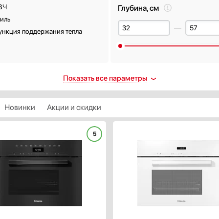
ВЧ
Глубина, см
иль
ункция поддержания тепла
енты управления
Количество режимов работ
Показать все параметры
енсорные
нопочные
Новинки
Акции и скидки
оворотные
Подключение к
енсорные / поворотные
5
водопроводу
енсорные / программатор
taryControl
Есть
ер
Защита от детей
ть
Есть
 отключением
Долив воды во время
вуковой (кухонный
приготовления
удильник)