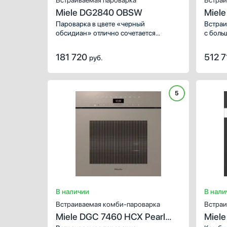
Встраиваемая пароварка
Встраи
Miele DG2840 OBSW
Miel
OBS
Пароварка в цвете «черный
Встраи
обсидиан» отлично сочетается
с боль
с другими приборами Miele из серии
позвол
VitroLine. С помощью всего нескольких
и поле
181 720
512 
руб.
автоматических программ
семьи.
и индивидуальных настроек
температуры и времени вы можете
приготовить любое блюдо —
5
от овощного рагу до сочных котлет
и нежных десертов. Благодаря
внешнему парогенератору в камере
не остается лишней влаги.
В наличии
В нали
Встраиваемая комби-пароварка
Встраи
Miele DGC 7460 HCX Pearl
Miel