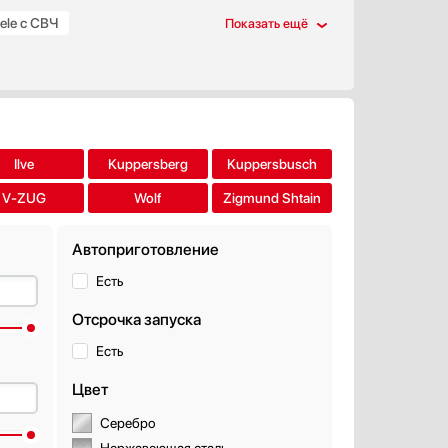
ele с СВЧ
Ilve
Kuppersberg
Kuppersbusch
V-ZUG
Wolf
Zigmund Shtain
Автоприготовление
Есть
Отсрочка запуска
Есть
Цвет
Серебро