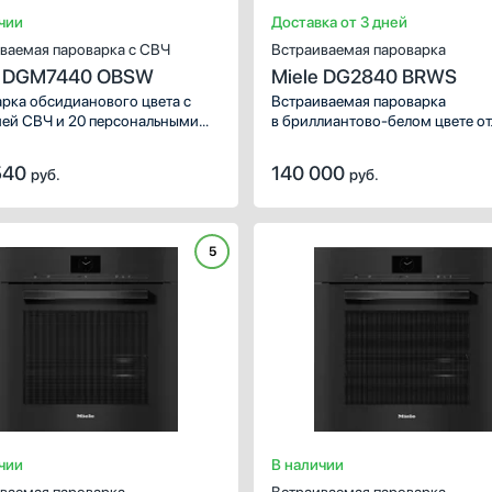
чии
Доставка от 3 дней
Есть
ваемая пароварка с СВЧ
Встраиваемая пароварка
e DGM7440 OBSW
Miele DG2840 BRWS
рка обсидианового цвета с
Встраиваемая пароварка
ей СВЧ и 20 персональными
в бриллиантово-белом цвете о
аммами.
подойдет кухне в современном
дизайне, с деревянной или так
540
140 000
руб.
руб.
белой глянцевой мебелью.
Электронное управление
с сенсорными кнопками и дис
легко освоить, поэтому
5
не потребуется много времени
подготовки к кулинарным
экспериментам. В модели стои
внешний парогенератор.
чии
В наличии