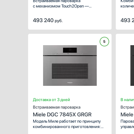
beige
EDST
Встраиваемая пароварка
Комби-
с механизмом Touch2Open —
количе
благодаря этому можно установить
пригот
ее на кухню с «бесшовным»
Автома
493 240
493 
руб.
дизайном. Большое количество
систем
программ и индивидуальные
индика
настройки.
5
Доставка от 3 дней
В нали
Встраиваемая пароварка
Встраи
Miele DGC 7845X GRGR
Miel
Модель Миле работает по принципу
Парова
комбинированного приготовления:
управл
это значит, что помимо стандартных
панели