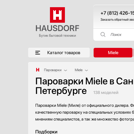
+7 (812) 426-1
Заказать обратный зв
Поиск
Каталог товаров
Miele
Пароварки
Miele
Пароварки Miele в Сан
Аксессуары
BORA
Петербурге
Аксессуары и принадлежности
De Dietrich
138 моделей
Акустические системы
Fulgor Milano
Аромастанции
Gaggenau
Пароварки Miele (Миле) от официального дилера. Ф
Барбекю
Ilve
качественную пароварку на специальных условиях б
Беспроводные акустические системы
Kuppersbusch
мнениям специалистов, а так же множество фотогра
Блендеры
Neff
Подборки
Вакуумные упаковщики
Restart