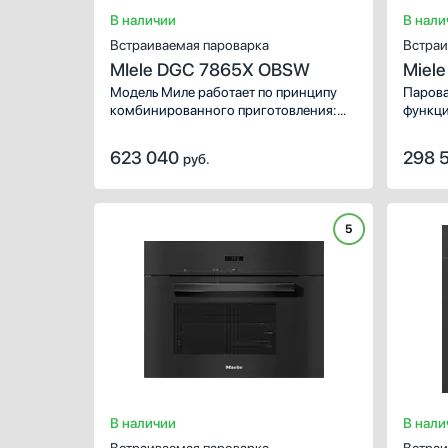
В наличии
В нали
Профессиональные ледогенераторы
Встраиваемая пароварка
Встраи
Профессиональные посудомоечные машины
MIele DGC 7865X OBSW
Miel
Пылесосы
Модель Миле работает по принципу
Парова
Системы кипячения воды AquaHot
комбинированного приготовления:
функци
Смесители
это значит, что помимо стандартных
прогр
режимов с паром вы можете
Соковыжималки
623 040
298 
руб.
использовать нагрев, характерный для
Стаканомоечные машины
духовых шкафов.
Стиральные машины
Сушильные машины
5
Телевизоры
Тостеры
Увлажнители воздуха
Утюги
Фены
Холодильники
Холодильное оборудование
В наличии
Хьюмидоры
В нали
Чайники