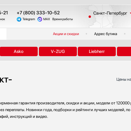
5-21
+7 (800) 333-10-52
Санкт-Петербург
онок
Telegram
MAX
Время работы
Москва
Казань
Акции и скидки
Адрес бутика
Краснодар
Екатеринбург
Asko
V-ZUG
Liebherr
Тюмень
Новосибирск
Челябинск
кт-
Другие регионы
Цены на
ирменная гарантия производителя, скидки и акции, модели от 120000
ез переплаты. Новинки года, подборки и рейтинги лучших моделей, по
фий, инструкций и видео.