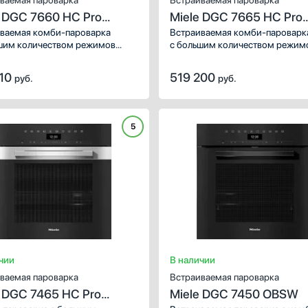
ваемая пароварка
Встраиваемая пароварка
e DGC 7660 HC Pro
Miele DGC 7665 HC Pro
W
OBSW
ваемая комби-пароварка
Встраиваемая комби-пароварк
шим количеством режимов
с большим количеством режим
яет создавать разнообразное
позволяет создавать разнообр
зное меню для себя и всей
и полезное меню для себя и вс
710
519 200
руб.
руб.
семьи.
5
чии
В наличии
ваемая пароварка
Встраиваемая пароварка
e DGC 7465 HC Pro
Miele DGC 7450 OBSW