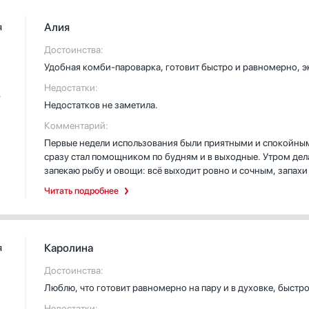
Алия
я
Достоинства:
Удобная комби-пароварка, готовит быстро и равномерно, эко
Недостатки:
W
Недостатков не заметила.
Комментарий:
Первые недели использования были приятными и спокойными
сразу стал помощником по будням и в выходные. Утром дел
запекаю рыбу и овощи: всё выходит ровно и сочным, запахи
приготовлении нескольких блюд одновременно. Однажды на
Читать подробнее
с вакуумной упаковкой — в итоге получилось нежное мясо, 
триумф для меня как хозяйки.
Панель управления понятная, сенсор реагирует мягко, поэт
Каролина
я
Сохраняла несколько рецептов в память — теперь повторят
экономит время, а функция поддержания тепла выручала, ко
Достоинства:
снимается легко, очистка не отнимает много сил, а осветле
Люблю, что готовит равномерно на пару и в духовке, быст
закрывается плавно, и я не боюсь обжечься паром — прибор
Недостатки: