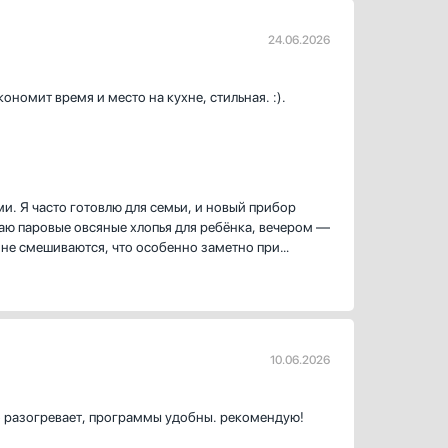
24.06.2026
номит время и место на кухне, стильная. :).
. Я часто готовлю для семьи, и новый прибор
аю паровые овсяные хлопья для ребёнка, вечером —
 не смешиваются, что особенно заметно при
 семейном ужине я попробовала способ sous‑vide
и гости спрашивали рецепт. Это был маленький
ому не приходится долго разбираться в настройках.
10.06.2026
ь любимые блюда проще. Быстрый разогрев здорово
гда гости опаздывали. Контейнер для воды
ние внутри помогает следить за процессом. Дверца
ро разогревает, программы удобны. рекомендую!
 сам отключает пар при открытой дверце.