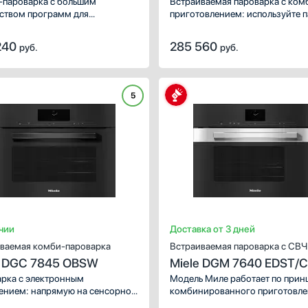
/CLST
пароварка с большим
Встраиваемая пароварка с ком
ством программ для
приготовлением: используйте 
овления разнообразных блюд.
в качестве самостоятельного 
тические программы, простая
или в сочетании с конвекцией,
240
285 560
руб.
руб.
а очистки, подробная
грилем, верхним и нижним наг
ция.
Удобное сенсорное управление
и память для пользовательских
рецептов.
5
чии
Доставка от 3 дней
ваемая комби-пароварка
Встраиваемая пароварка с СВЧ
e DGC 7845 OBSW
Miele DGM 7640 EDST/C
с витрины новая без ко
рка с электронным
Модель Миле работает по прин
ением: напрямую на сенсорной
комбинированного приготовле
 с дисплеем и удаленно
это значит, что помимо станда