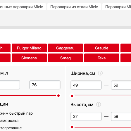
енные пароварки Miele
Пароварки из стали Miele
Пароварки Mi
ch
Fulgor Milano
Gaggenau
Graude
Siemens
Smeg
Teka
м, л
Ширина, см
ции
Высота, см
ежим быстрый пар
азморозка
азогревание