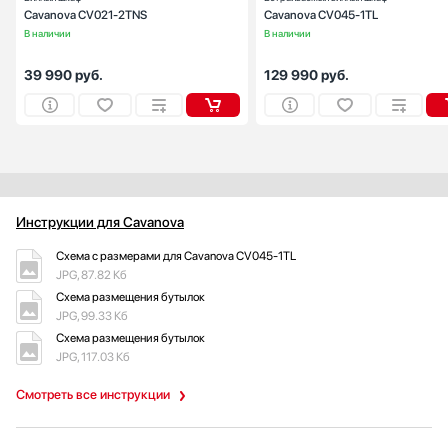
Cavanova CV021-2TNS
Cavanova CV045-1TL
Gaggenau
В наличии
В наличии
Gefest
GENCOOL
39 990
руб.
129 990
руб.
Gorenje
Graude
Gutmann
Haier
Hisense
Hitachi
Инструкции для Cavanova
Hyundai
Схема с размерами для Cavanova CV045-1TL
Ilve
JPG, 87.82 Кб
Indel B
Схема размещения бутылок
JPG, 99.33 Кб
InSinkErator
Схема размещения бутылок
IO MABE
JPG, 117.03 Кб
IP
Irinox
Смотреть все инструкции
iRobot
Jacky`s