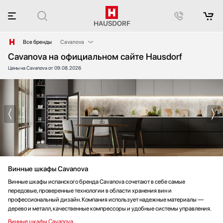
Все бренды
Cavanova
Cavanova на официальном сайте Hausdorf
AEG
Цены на Cavanova от 09.08.2026
Afidano
Asko
Bang & Olufsen
Barazza
Bertazzoni
Big Green Egg
Blanco
Blue Ice Professional
Винные шкафы Cavanova
Bone Crusher
BORA
Винные шкафы испанского бренда Cavanova сочетают в себе самые
передовые, проверенные технологии в области хранения вин и
BORK
профессиональный дизайн. Компания использует надежные материалы —
Bosch
дерево и металл, качественные компрессоры и удобные системы управления.
Brandt
Винные шкафы Cavanova