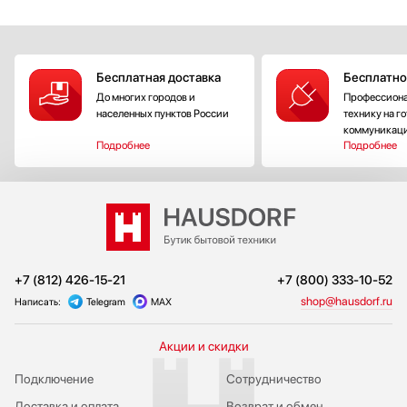
Kaffit com
Kaiser
KitchenAid
Бесплатная доставка
Бесплатно
Korting
До многих городов и
Профессиона
KRONA
населенных пунктов России
технику на г
коммуникац
Kuppersberg
Подробнее
Подробнее
Kuppersbusch
La Cornue
La Pavoni
La Sommeliere
Laurastar
LG
+7 (812) 426-15-21
+7 (800) 333-10-52
Liebherr
shop@hausdorf.ru
Написать:
Telegram
MAX
Loewe
Lofra
Акции и скидки
Maunfeld
Подключение
Сотрудничество
Maytag
MC Wine
Доставка и оплата
Возврат и обмен