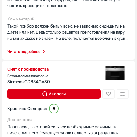
встраиваемой микроволновой печью. Встраивается прибор
чистить приходится тоже часто.
легко, главное, чтоб ниша ей подходила. Я, однозначно ее
рекомендую к покупке.
Комментарий:
Такой прибор должен быть у всех, не зависимо сидишь ты на
диете или нет. Ведь столько рецептов приготовления на пару,
но мы их даже не знаем. На деле, получается все очень вкусно.
Я раньше даже не предполагада этого. Сейчас у меня в семье
даже просят приготовить, например, котлетки на пару. Они
Читать подробнее
получаются сочными, вкусными и не жирными. После них не
появляется изжоги, как после жаренных котлет. Кушать их
очень приятно. Так и другие блюда на пару, получаются
Снят с производства
идеально. Я всем рекомендую этот вариант пароварки. Ее
Встраиваемая пароварка
работой и внешним видом, останетесь довольны.
Siemens CD634GAS0
Аналоги
Кристина Солнцева
5
Достоинства:
Пароварка, в которой есть все необходимые режимы, но
ничего лишнего. Чувствуется как полностью оправданная