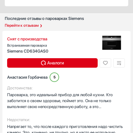
Последние отзывы о пароварках Siemens
Перейти к отзывам
Снят с производства
Встраиваемая пароварка
Siemens CD634GAS0
Аналоги
Анастасия Горбачева
5
Достоинства:
Пароварка, это идеальный прибор для любой кухни. Кто
заботится о своем здоровье, поймет это. Она не только
выполняет свою непосредственную работу, а это
приготовление блюд на пару, но и отлично смотрится в
интерьере любой кухни. Она классно работает. В последствие,
Недостатки:
легко чистится. А еще, она полностью безопасна в работе. В
Напрягает то, что после каждого приготовления надо чистить
интерьере отлично смотрится рядом с духовым шкафом или
камеру. Это, конечно, не трудно, но я часто ее использую,