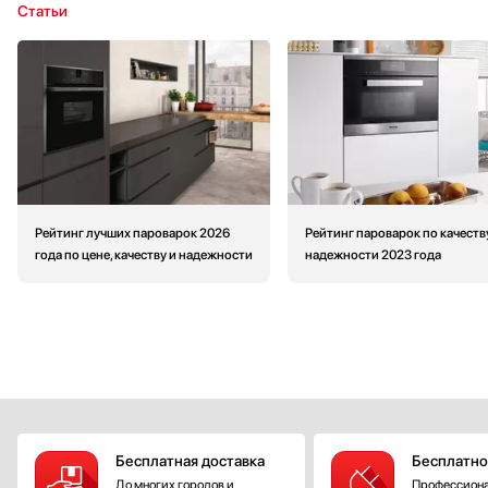
Статьи
Рейтинг лучших пароварок 2026
Рейтинг пароварок по качеств
года по цене, качеству и надежности
надежности 2023 года
Бесплатная доставка
Бесплатно
До многих городов и
Профессиона