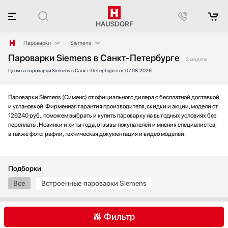
Пароварки
Siemens
Пароварки Siemens в Санкт-Петербурге
Аксессуары
BORA
3 модели
Цены на пароварки Siemens в Санкт-Петербурге от 07.08.2026
Аксессуары и принадлежности
De Dietrich
Акустические системы
Fulgor Milano
Аромастанции
Gaggenau
Пароварки Siemens (Сименс) от официального дилера с бесплатной доставкой
и установкой. Фирменная гарантия производителя, скидки и акции, модели от
Барбекю
Ilve
126240 руб., поможем выбрать и купить пароварку на выгодных условиях без
Беспроводные акустические системы
Kuppersbusch
переплаты. Новинки и хиты года, отзывы покупателей и мнения специалистов,
а также фотографии, техническая документация и видео моделей.
Блендеры
Miele
Вакуумные упаковщики
Neff
Варочные панели
Restart
Подборки
Варочные центры
V-ZUG
Все
Встроенные пароварки Siemens
Вафельницы
Wolf
Вентиляторы
Весы
Фильтр
Винные шкафы