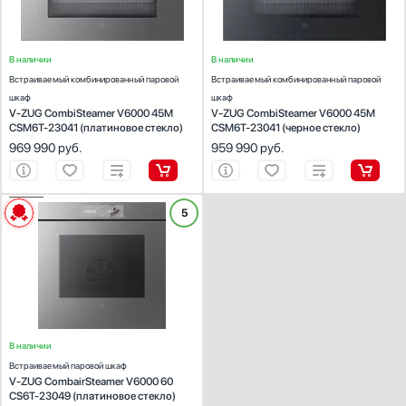
Количество режимов работы:
23
Количество режимов работы:
23
Австрия
Германия
В наличии
В наличии
Евросоюз
Встраиваемый комбинированный паровой
Встраиваемый комбинированный паровой
Италия
шкаф
шкаф
Китай
V-ZUG CombiSteamer V6000 45M
V-ZUG CombiSteamer V6000 45M
CSM6T-23041 (платиновое стекло)
CSM6T-23041 (черное стекло)
Показать все
969 990
руб.
959 990
руб.
Гарантия, мес
ХАРАКТЕРИСТИКИ
5
Тип:
комби-пароварка
Габариты ВхШхГ (см):
59.8х59.7х59.6
Объем (л):
69
Тип управления:
электронное
Количество режимов работы:
25
В наличии
Встраиваемый паровой шкаф
V-ZUG CombairSteamer V6000 60
CS6T-23049 (платиновое стекло)