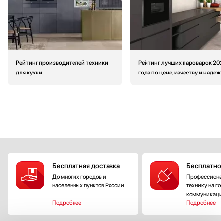
Рейтинг производителей техники
Рейтинг лучших пароварок 20
для кухни
года по цене, качеству и наде
Бесплатная доставка
Бесплатно
До многих городов и
Профессиона
населенных пунктов России
технику на г
коммуникац
Подробнее
Подробнее