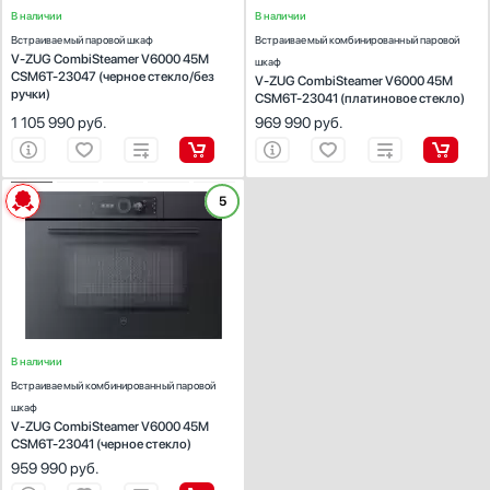
В наличии
В наличии
Показать все
Встраиваемый паровой шкаф
Встраиваемый комбинированный паровой
Гарантия, мес
V-ZUG CombiSteamer V6000 45M
шкаф
CSM6T-23047 (черное стекло/без
V-ZUG CombiSteamer V6000 45M
ручки)
CSM6T-23041 (платиновое стекло)
1 105 990
руб.
969 990
руб.
ХАРАКТЕРИСТИКИ
5
Тип:
комби-пароварка
Габариты ВхШхГ (см):
45.4х59.7х56.9
Объем (л):
41
Тип управления:
электронное
Количество режимов работы:
23
В наличии
Встраиваемый комбинированный паровой
шкаф
V-ZUG CombiSteamer V6000 45M
CSM6T-23041 (черное стекло)
959 990
руб.