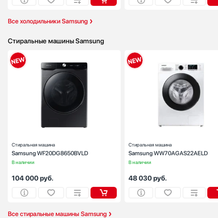
MC Wine
Все холодильники Samsung
Meyvel
Midea
Стиральные машины Samsung
Miele
Mitsubishi Electric
Neff
Тип установки:
отдельностоящ
Максимальная загрузка (кг):
Nivona
Скорость отжима (об/мин):
10
NOVIS
Управление:
электронн
Omoikiri
Количество режимов стирки:
Ширина (см):
68
Pando
Глубина (см):
87
Restart
Schaub Lorenz
Стиральная машина
Стиральная машина
Samsung WF20DG8650BVLD
Samsung WW70AGAS22AELD
Schulthess
В наличии
В наличии
Sharp
104 000
руб.
48 030
руб.
Siemens
Signature Kitchen Suite
Smeg
Все стиральные машины Samsung