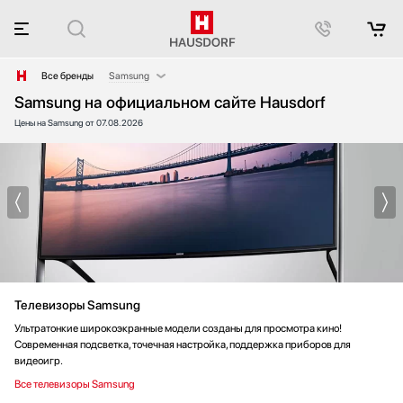
Все бренды
Samsung
Samsung на официальном сайте Hausdorf
AEG
Цены на Samsung от 07.08.2026
Afidano
Asko
Bang & Olufsen
Barazza
Bertazzoni
Big Green Egg
Blanco
Blue Ice Professional
Телевизоры Samsung
Bone Crusher
BORA
Ультратонкие широкоэкранные модели созданы для просмотра кино!
Современная подсветка, точечная настройка, поддержка приборов для
BORK
видеоигр.
Bosch
Все телевизоры Samsung
Brandt