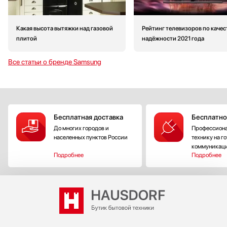
Какая высота вытяжки над газовой
Рейтинг телевизоров по качес
плитой
надёжности 2021 года
Все статьи о бренде Samsung
Бесплатная доставка
Бесплатно
До многих городов и
Профессиона
населенных пунктов России
технику на г
коммуникац
Подробнее
Подробнее