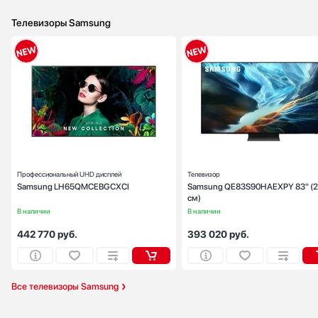
Sony
SUB-ZERO
Телевизоры Samsung
Teka
Toshiba
Тип экрана:
Tyent
Диагональ, ":
V-ZUG
Цвет:
черн
VARD
Разрешение, px:
3840х21
Vestfrost
Viking
Wolf
Профессиональный UHD дисплей
Телевизор
Zigmund Shtain
Samsung LH65QMCEBGCXCI
Samsung QE83S90HAEXPY 83" (
см)
В наличии
В наличии
442 770
руб.
393 020
руб.
Все телевизоры Samsung