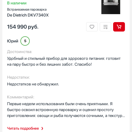
В наличии
Встраиваемая пароварка
De Dietrich DKV7340X
154 990
руб.
Юрий
5
Достоинства:
Удобный и стильный прибор для здорового питания: готовит
на пару быстро и без лишних забот. Спасибо!
Недостатки:
Недостатков не обнаружил.
Комментарий:
Первые недели использования были очень приятными. Я
быстро освоил встроенную пароварку и оценил простоту
приготовления: овощи и рыба получаются сочными, а текстура
блюд радует. Панель управления понятная, сенсорные и
поворотные переключатели работают надёжно, а LCD-дисплей
Читать подробнее