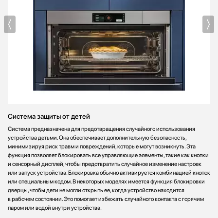
приготовления пищи не нужно тратить много времени на
уборку - просто запускаешь программу и все!
В общем, я очень доволен своим выбором! Эта техника не
только сделала мою жизнь проще, но и привнесла в нее больше
вкусных и полезных блюд! Друзья и родные теперь часто
просят меня приготовить что-нибудь на пару, и я всегда рад
этому, ведь с этой пароваркой это так просто и приятно!
Система защиты от детей
Система предназначена для предотвращения случайного использования
устройства детьми. Она обеспечивает дополнительную безопасность,
минимизируя риск травм и повреждений, которые могут возникнуть. Эта
функция позволяет блокировать все управляющие элементы, такие как кнопки
и сенсорный дисплей, чтобы предотвратить случайное изменение настроек
или запуск устройства. Блокировка обычно активируется комбинацией кнопок
или специальным кодом. В некоторых моделях имеется функция блокировки
дверцы, чтобы дети не могли открыть ее, когда устройство находится
в рабочем состоянии. Это помогает избежать случайного контакта с горячим
паром или водой внутри устройства.