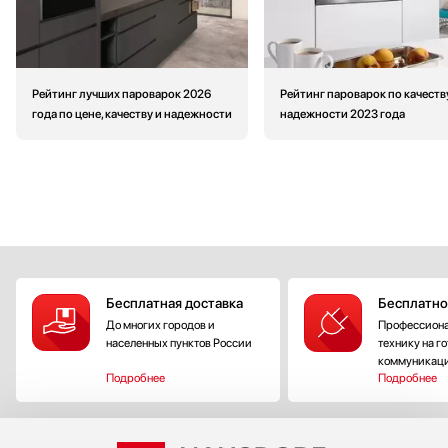
Рейтинг лучших пароварок 2026
Рейтинг пароварок по качеств
года по цене, качеству и надежности
надежности 2023 года
Бесплатная доставка
Бесплатно
До многих городов и
Профессиона
населенных пунктов России
технику на г
коммуникац
Подробнее
Подробнее