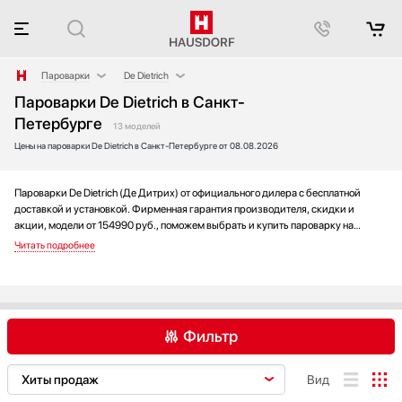
Пароварки
De Dietrich
Пароварки De Dietrich в Санкт-
Аксессуары
BORA
Петербурге
Аксессуары и принадлежности
Fulgor Milano
13 моделей
Цены на пароварки De Dietrich в Санкт-Петербурге от 08.08.2026
Акустические системы
Gaggenau
Аромастанции
Ilve
Пароварки De Dietrich (Де Дитрих) от официального дилера с бесплатной
Барбекю
Kuppersbusch
доставкой и установкой. Фирменная гарантия производителя, скидки и
Беспроводные акустические системы
Miele
акции, модели от 154990 руб., поможем выбрать и купить пароварку на
Блендеры
Neff
выгодных условиях без переплаты. Новинки и хиты года, отзывы покупателей
и мнения специалистов, а также фотографии, техническая документация и
Вакуумные упаковщики
Restart
видео моделей.
Варочные панели
Siemens
Варочные центры
V-ZUG
Вафельницы
Wolf
Фильтр
Вентиляторы
Весы
BORA
Bosch
De Dietrich
Вид
Винные шкафы