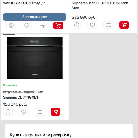
Wolf ICBCSO3050PM/S/P
Kuppersbusch CD 6350.0 S6 Black
Steel
Австрия
Германия
Запросить цену
333 990
руб.
Евросоюз
Италия
Китай
ХАРАКТЕРИСТИКИ
Тип:
пароварка без давления
Показать все
Габариты ВхШхГ (см):
45.5х59.4х56.7
Объем (л):
38
Гарантия, мес
Тип управления:
электронное
36
Количество режимов работы:
5
В наличии
Встраиваемый паровой шкаф
Siemens CD 714GXB1
126 240
руб.
Купить в кредит или рассрочку