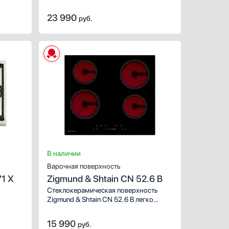
23 990
руб.
ХАРАКТЕРИСТИКИ
ХАРАКТЕРИСТИКИ
Габариты (ВхШхГ), см:
3х58х50
Габариты (ВхШхГ), см:
Цвет :
бежевый
Цвет :
Панель конфорок:
нержавеющая сталь
Панель конфорок:
закал
Общее количество конфорок:
4
Общее количество конфо
В наличии
Варочная поверхность
71 X
Zigmund & Shtain CN 52.6 B
Стеклокерамическая поверхность
Zigmund & Shtain CN 52.6 B легко
впишется в кухню любого дизайна.
Сочетание стиля, функциональности
15 990
руб.
и стеклокерамики от мирового