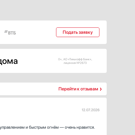
Подать заявку
 дома
0+, АО «Тинькофф Банк»,
лицензия №2673
Перейти к отзывам
12.07.2026
 управлением и быстрым огнём — очень нравится.