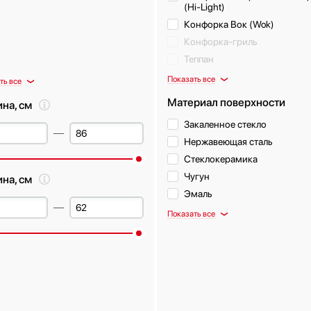
(Hi-Light)
Конфорка Вок (Wok)
Конфорка-гриль
Теппан
Показать все
ть все
Материал поверхности
на, см
Закаленное стекло
Нержавеющая сталь
Стеклокерамика
Чугун
ина, см
Эмаль
Показать все