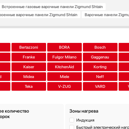
Встроенные газовые варочные панели Zigmund Shtain
роенные варочные панели Zigmund Shtain
Варочные панели Zigmun
Встроенные электрические варочные панели Zigmund Shtain
a
Bertazzoni
BORA
Bosch
Franke
Fulgor Milano
Gaggenau
s
Kaiser
KitchenAid
Korting
d
Midea
Miele
Neff
Teka
V-ZUG
VARD
е количество
Зоны нагрева
орок
Индукция
Быстрый электрический наг