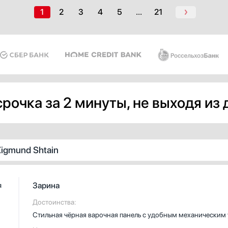
1
2
3
4
5
...
21
рочка за 2 минуты, не выходя из
igmund Shtain
Зарина
я
Достоинства:
Стильная чёрная варочная панель с удобным механическим