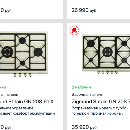
Количество газовых
уковой / минутник
конфорок
90
26 990
руб.
руб.
вуковой с отключением
4
ытяжки
5
ля каждой конфорки
6
ть все
2
1
Показать все
чии
В наличии
ая панель
Варочная панель
nd Shtain GN 208.61 X
Zigmund Shtain GN 208.
льное управление
Встраиваемая модель с турбо-
чивает комфорт эксплуатации
горелкой "тройная корона".
90
35 990
руб.
руб.