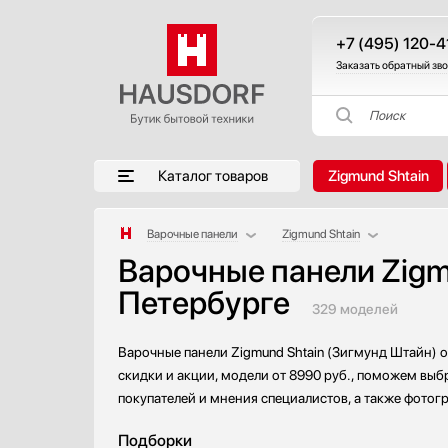
+7 (495) 120-4
Заказать обратный зв
Поиск
Каталог товаров
Zigmund Shtain
Варочные панели
Zigmund Shtain
Варочные панели Zigmu
Аксессуары
AEG
Петербурге
Аксессуары и принадлежности
Asko
329 моделей
Акустические системы
Barazza
Аромастанции
Bertazzoni
Варочные панели Zigmund Shtain (Зигмунд Штайн) о
Барбекю
BORA
скидки и акции, модели от 8990 руб., поможем выбр
Беспроводные акустические системы
Bosch
покупателей и мнения специалистов, а также фотог
Блендеры
Brandt
Подборки
Вакуумные упаковщики
De Dietrich