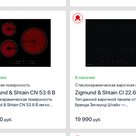
чии
В наличии
ая поверхность
Стеклокерамическая варочная 
nd & Shtain CN 53.6 B
Zigmund & Shtain CI 22.6
керамическая поверхность
Тип данной варочной панели от
 & Shtain CN 53.6 B легко
бренда Зигмунд Штайн —
ся в кухню любого дизайна.
индукционная. Используйте ее 
ние стиля, функциональности
приготовления любимых блюд 
90
19 990
руб.
руб.
локерамики от мирового
совершенствования кулинарны
одителя сделают ее вашим
умений. Обратите внимание на
нимым помощником на кухне.
следующие зоны нагрева, кото