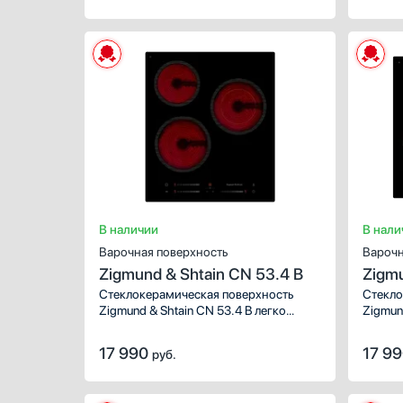
В наличии
В нали
Варочная поверхность
Варочн
Zigmund & Shtain CN 53.4 B
Zigmu
Стеклокерамическая поверхность
Стекло
Zigmund & Shtain CN 53.4 B легко
Zigmund
впишется в кухню любого дизайна.
впишет
Сочетание стиля, функциональности
Сочета
17 990
17 9
руб.
и стеклокерамики от мирового
и стек
производителя сделают ее вашим
произв
незаменимым помощником на кухне.
незаме