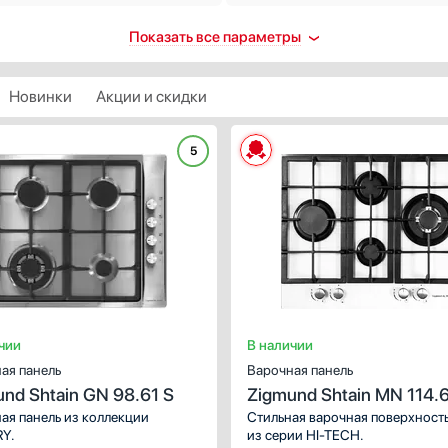
троподжиг
Количество индукционных
Показать все параметры
конфорок
ть
1
втоматический
Новинки
Акции и скидки
2
 каждой ручке
3
контроль
5
4
ХАРАКТЕРИСТИКИ
5
ть
Габариты (ВхШхГ), см:
4.5х60.5х51
Показать все
пасность
Цвет :
черный
Количество электрических
Панель конфорок:
закаленное стекло
втоматическое выключение
конфорок
Общее количество конфорок:
4
щита от перегрева
4
ащитное отключение
5
ринудительное отключение
чии
В наличии
2
щита от перелива
ая панель
Варочная панель
3
ть все
nd Shtain GN 98.61 S
Zigmund Shtain MN 114.
1
таймера
ая панель из коллекции
Стильная варочная поверхност
Показать все
Y.
из серии HI-TECH.
 отключением