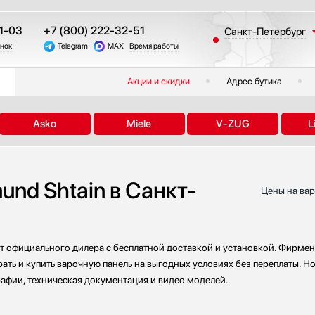
1-03
+7 (800) 222-32-51
Санкт-Петербург
онок
Telegram
MAX
Время работы
Москва
Казань
Акции и скидки
Адрес бутика
Краснодар
Екатеринбург
Asko
Miele
V-ZUG
L
Тюмень
Новосибирск
Челябинск
nd Shtain в Санкт-
Другие регионы
Цены на вар
т официального дилера с бесплатной доставкой и установкой. Фирмен
ать и купить варочную панель на выгодных условиях без переплаты. Но
рафии, техническая документация и видео моделей.