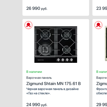
конфорок.
Чугунная
Зв
Индивидуальные чугунные
26 990
23 9
руб.
решетки для всех конфорок
З
Составные чугунные решетки
В
Д
Показать все
Показа
Встроенная вытяжка
Есть
В наличии
В нали
Варочная панель
Варочн
Zigmund Shtain MN 175.61 B
Zigmu
Черная варочная панель в дизайне
Фронта
«Газ на стекле».
обеспе
24 990
29 9
руб.