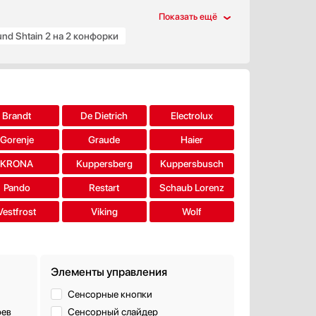
d Shtain 2 на 2 конфорки
Brandt
De Dietrich
Electrolux
Gorenje
Graude
Haier
KRONA
Kuppersberg
Kuppersbusch
Pando
Restart
Schaub Lorenz
Vestfrost
Viking
Wolf
Элементы управления
Сенсорные кнопки
рев
Сенсорный слайдер