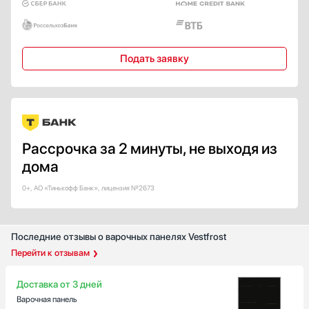
Тип таймера
С отключением
Звуковой / минутник
Подать заявку
Звуковой с отключением
Вытяжки
Для каждой конфорки
Показать все
Количество индукционных конфорок
Рассрочка за 2 минуты, не выходя из
1
дома
2
3
0+, АО «Тинькофф Банк», лицензия №2673
4
5
Последние отзывы о варочных панелях Vestfrost
Показать все
Перейти к отзывам
Количество электрических конфорок
4
Доставка от 3 дней
5
Варочная панель