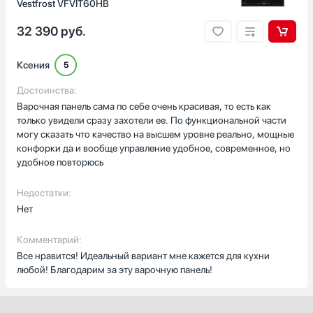
Vestfrost VFVIT60HB
2
3
32 390
руб.
1
Показать все
Ксения
5
Количество газовых конфорок
Достоинства:
4
Варочная панель сама по себе очень красивая, то есть как
только увидели сразу захотели ее. По функциональной части
5
могу сказать что качество на высшем уровне реально, мощные
6
конфорки да и вообще управление удобное, современное, но
2
удобное повторюсь
1
Недостатки:
Показать все
Ширина встраивания, см
Нет
56
Комментарий:
Все нравится! Идеальный вариант мне кажется для кухни
Глубина встраивания, см
любой! Благодарим за эту варочную панель!