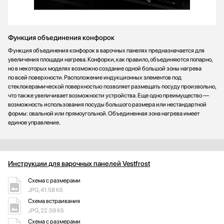
Функция объединения конфорок
Функция объединения конфорок в варочных панелях предназначается для
увеличения площади нагрева. Конфорки, как правило, объединяются попарно,
но в некоторых моделях возможно создание одной большой зоны нагрева
по всей поверхности. Расположение индукционных элементов под
стеклокерамической поверхностью позволяет размещать посуду произвольно,
что также увеличивает возможности устройства. Еще одно преимущество —
возможность использования посуды большого размера или нестандартной
формы: овальной или прямоугольной. Объединенная зона нагрева имеет
единое управление.
Инструкции для варочных панелей Vestfrost
Схема с размерами
JPG, 41.58 Кб
Схема встраивания
JPG, 22.59 Кб
Схема с размерами