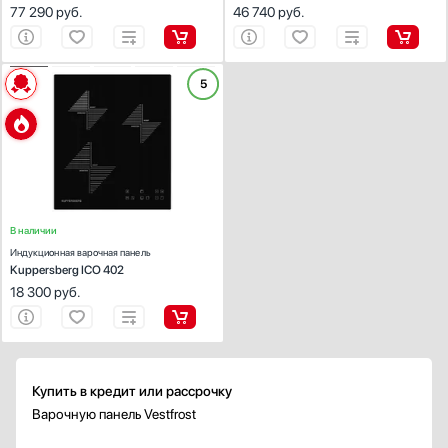
77 290
руб.
46 740
руб.
Встроенная вытяжка
Есть
Электроподжиг
5
Есть
Автоматический
В каждой ручке
Газ-контроль
Есть
В наличии
Индукционная варочная панель
Безопасность
Kuppersberg ICO 402
18 300
руб.
Автоматическое выключение
Защита от перегрева
Защитное отключение
Принудительное отключение
Купить в кредит или рассрочку
Защита от перелива
Варочную панель Vestfrost
Показать все