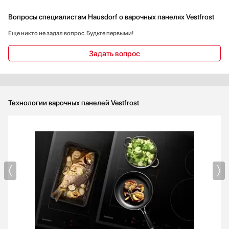
Страна производства
Вопросы специалистам Hausdorf о варочных панелях Vestfrost
Австрия
Еще никто не задал вопрос. Будьте первыми!
Венгрия
Германия
Задать вопрос
Евросоюз
Испания
Показать все
Технологии варочных панелей Vestfrost
Гарантия, мес
24