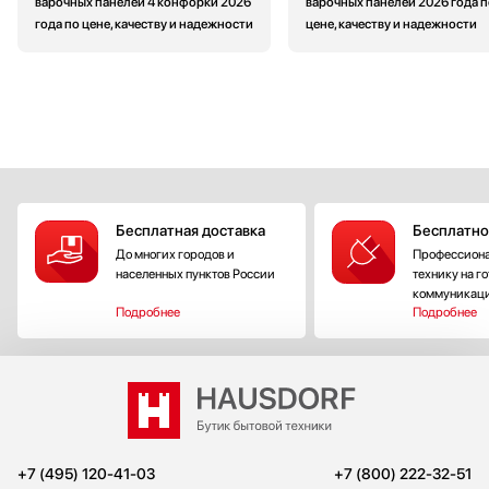
варочных панелей 4 конфорки 2026
варочных панелей 2026 года п
года по цене, качеству и надежности
цене, качеству и надежности
Бесплатная доставка
Бесплатно
До многих городов и
Профессиона
населенных пунктов России
технику на г
коммуникац
Подробнее
Подробнее
+7 (495) 120-41-03
+7 (800) 222-32-51