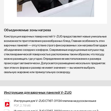
Объединяемые зоны нагрева
Конструкция варочных поверхностей V-ZUG предоставляет новые уникальные
возможности приготовления разнообразных блюд. Главная особенность этих
варочных панелей — отсутствие строго фиксированных зон нагрева благодаря
объединению соседних конфорок. Современные индукционные катушки под
стеклокерамической поверхностью расположены таким образом, что посуду
можно размещать где угодно. Определение ее местоположения и размера
происходит автоматически. Допускается размещение нескольких предметов:
при этом их форма и размер не имеет значения — вы можете выбрать
овальную жаровню или прямоугольную сковороду.
Инструкции для варочных панелей V-ZUG
Инструкция для V-ZUG CTI6T-31134 платина на русском языке
PDF, 2.78 Мб