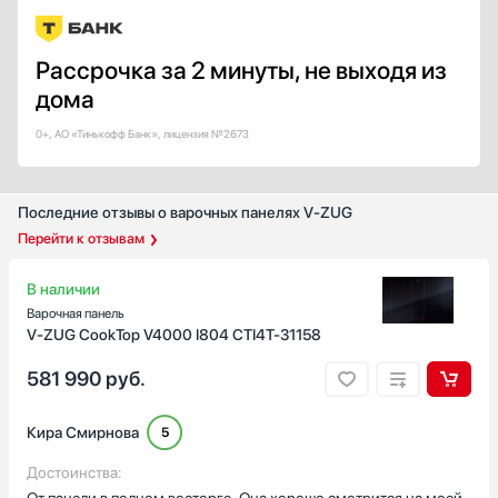
Показать все
Тип таймера
Рассрочка за 2 минуты, не выходя из
С отключением
дома
Звуковой / минутник
Звуковой с отключением
0+, АО «Тинькофф Банк», лицензия №2673
Вытяжки
Для каждой конфорки
Последние отзывы о варочных панелях V-ZUG
Показать все
Перейти к отзывам
Количество индукционных конфорок
1
В наличии
2
Варочная панель
3
V-ZUG CookTop V4000 I804 CTI4T-31158
4
581 990
руб.
5
Показать все
Кира Смирнова
5
Количество электрических конфорок
Достоинства:
4