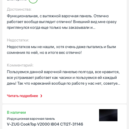
Достоинства:
Функциональная, с вытяжной варочная панель. Отлично
работает вообще выглядит отлично! Внешний вид мне сразу
Страна производства
приглянулся когда еще только мы заказывали и
Австрия
присматривались. Потом оказалось что она с вытяжкой, ну
Венгрия
просто загляденье. Отлично на ней готовить , одно
Недостатки:
удовольствие так сказать. Конфорок хватает, все они по
Германия
Недостатков мы не нашли, хотя очень даже пытались и были
своему очень мощные, регулировка просто очень и не требует
сомнения по ней, но в итоге вес отлично!
Евросоюз
каких то усилий что бы отрегулировать конфорку! ну и
Испания
вытяжка конечно тоже нас порадовала, думали что это так
Комментарий:
Показать все
игрушка но как оказалось очень даже приятный бонус к
Пользуемся данной варочной панелью полгода, все нравится,
варочной панели! Не особо дорогая, если учесть что с ней еще
Гарантия, мес
все устраивает работает как часики и пользуемся ей каждый
и вытяжка то вообще недорогая.
день! Так что нареканий вообще по работе у нас нет, советуем
24
присмотреться, мы вообще не пожалели что приобрели ее!
Читать подробнее
В наличии
Индукционная варочная панель
V-ZUG CookTop V2000 I804 CTI2T-31146