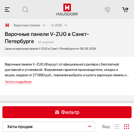
Варочные панели
V-ZUG
Варочные панели V-ZUG в Санкт-
Аксессуары
AEG
Петербурге
Аксессуары и принадлежности
Asko
30 моделей
Цены на варочные панели V-ZUG в Санкт-Петербурге от 08.08.2026
Акустические системы
Barazza
Аромастанции
Bertazzoni
Варочные панели V-ZUG (Фауцуг) от официального дилера с бесплатной
Барбекю
BORA
доставкой и установкой. Фирменная гарантия производителя, скидки и
Беспроводные акустические системы
Bosch
акции, модели от 271990 руб., поможем выбрать и купить варочную панель на
Блендеры
Brandt
выгодных условиях без переплаты. Новинки и хиты года, отзывы покупателей
и мнения специалистов, а также фотографии, техническая документация и
Вакуумные упаковщики
De Dietrich
видео моделей.
Варочные центры
Electrolux
Вафельницы
Elica
Вентиляторы
Faber
Фильтр
Весы
Falmec
Винные шкафы
Franke
AEG
Asko
Barazza
Вид
Витрины
Fulgor Milano