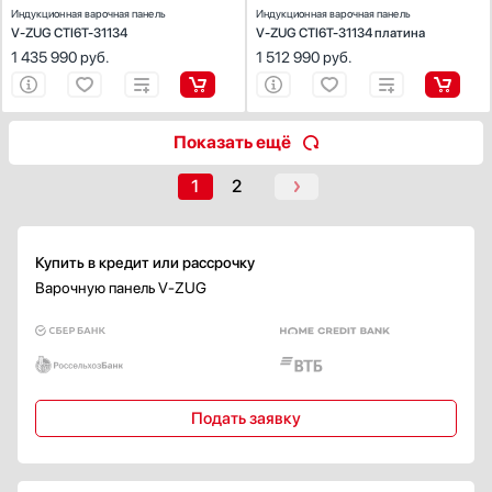
Индукционная варочная панель
Индукционная варочная панель
Показать все
V-ZUG CTI6T-31134
V-ZUG CTI6T-31134 платина
1 435 990
руб.
1 512 990
руб.
Встроенная вытяжка
Есть
Электроподжиг
Показать ещё
Есть
Автоматический
1
2
В каждой ручке
Газ-контроль
Купить в кредит или рассрочку
Есть
Варочную панель V-ZUG
Безопасность
Автоматическое выключение
Защита от перегрева
Защитное отключение
Подать заявку
Принудительное отключение
Защита от перелива