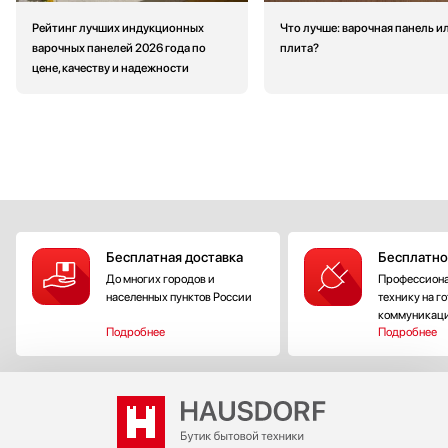
Рейтинг лучших индукционных
Что лучше: варочная панель и
варочных панелей 2026 года по
плита?
цене, качеству и надежности
Бесплатная доставка
Бесплатно
До многих городов и
Профессиона
населенных пунктов России
технику на г
коммуникац
Подробнее
Подробнее