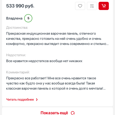
533 990
руб.
Владлена
5
Достоинства:
Прекрасная индукционная варочная панель, отличного
качества, прекрасно готовить на ней очень удобно и очень
комфортно, прекрасно выглядит очень современно и стильно
ничего лишнего в дизайне этой индукционной варочной
панели вообще нет, все по делу и все стильно. Конфорки
Недостатки:
максимально качественные и максимально мощные, вода
Все нравится недостатков вообще нет никаких
вскипает на них просто за щипанные минуты! Установили
быстро проблем с этим вообще никаких не возникло! Цена
Комментарий:
тоже приемлемая на мой взгляд
Прекрасно все работает! Мне все очень нравится такое
чувство как будто она у нас вообще всегда была! Такая
классная варочная панель о которой я очень долго мечтала!
Советуем, мы очень рады с мужем!
Читать подробнее
Показать ещё