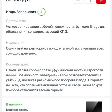
и после жарки стеклокерамику легко протереть. Приятно, что
панель сама распознаёт посуду: маленькие сотейники не
Игорь Валерьевич
4
мешают, и энергия расходуется разумно. Один вечер
Глубина встраивания, см
принимал друзей, готовил несколько блюд одновременно —
Достоинства:
три зоны нагрева оказалось достаточно, можно гибко
Четкое зонирование рабочей поверхности; функция Bridge для
комбинировать кастрюли разного размера. Функция
объединения конфорок; высокий КПД.
медленного подогрева пригодилась, когда нужно было
держать суп тёплым до подачи.
Недостатки:
Страна производства
Ощутимый нагрев корпуса при длительной эксплуатации всех
Управление сенсорными кнопками точное, 9 ступеней
Австрия
зон одновременно.
мощности удобно подстроить под разную готовку. В целом,
Венгрия
техника делает кухонные процессы проще и надежнее,
Германия
экономит время и нервные клетки. Я доволен покупкой.
Комментарий:
Евросоюз
Панель являет собой образец функциональности и строгости
линий. Возможность объединения зон позволяет готовить в
Испания
утятнице, достигая равномерного прогрева блюда. Огорчает
Показать все
лишь то, что после часа активной готовки столешница вокруг
прибора становится весьма горячей.
Гарантия, мес
В наличии
Варочная панель