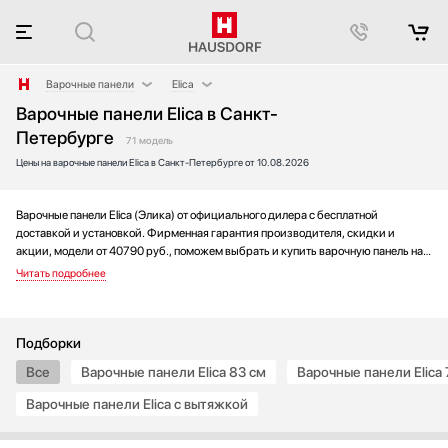
Варочные панели
Elica
Варочные панели Elica в Санкт-
Аксессуары
AEG
Петербурге
Аксессуары и принадлежности
Asko
71 модель
Цены на варочные панели Elica в Санкт-Петербурге от 10.08.2026
Акустические системы
Barazza
Аромастанции
Bertazzoni
Варочные панели Elica (Элика) от официального дилера с бесплатной
Барбекю
BORA
доставкой и установкой. Фирменная гарантия производителя, скидки и
Беспроводные акустические системы
Bosch
акции, модели от 40790 руб., поможем выбрать и купить варочную панель на
Блендеры
Brandt
выгодных условиях без переплаты. Новинки и хиты года, отзывы покупателей
и мнения специалистов, а также фотографии, техническая документация и
Вакуумные упаковщики
De Dietrich
видео моделей.
Варочные центры
Electrolux
Вафельницы
Faber
Подборки
Вентиляторы
Falmec
Все
Варочные панели Elica 83 см
Варочные панели Elica 
Весы
Franke
Варочные панели Elica с вытяжкой
Винные шкафы
Fulgor Milano
Витрины
Gaggenau