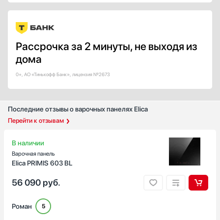
Защитное отключение
Принудительное отключение
Защита от перелива
Рассрочка за 2 минуты, не выходя из
Показать все
дома
Тип таймера
0+, АО «Тинькофф Банк», лицензия №2673
С отключением
Звуковой / минутник
Звуковой с отключением
Последние отзывы о варочных панелях Elica
Вытяжки
Перейти к отзывам
Для каждой конфорки
Показать все
В наличии
Количество индукционных конфорок
Варочная панель
Elica PRIMIS 603 BL
1
2
56 090
руб.
3
4
Роман
5
5