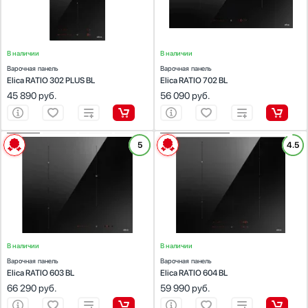
Общее количество конфорок:
2
Общее количество конфорок:
2
Показать все
Элементы управления
В наличии
Сенсорные кнопки
В наличии
Варочная панель
Варочная панель
Сенсорный слайдер
Elica RATIO 302 PLUS BL
Elica RATIO 702 BL
Поворотные
45 890
руб.
56 090
руб.
Поворотные переключатели с подсветкой
Кнопочные
Показать все
ХАРАКТЕРИСТИКИ
ХАРАКТЕРИСТИКИ
5
4.5
Габариты (ВхШхГ), см:
5.6x52x59
Габариты (ВхШхГ), см:
5.6x52x59
Цвет
Цвет :
черный
Цвет :
черный
Панель конфорок:
стеклокерамика
Панель конфорок:
стеклокерамика
Черный
Общее количество конфорок:
3
Общее количество конфорок:
4
Серый
Нержавеющая сталь
В наличии
Белый
В наличии
Варочная панель
Варочная панель
Синий
Elica RATIO 603 BL
Elica RATIO 604 BL
66 290
руб.
59 990
руб.
Показать все