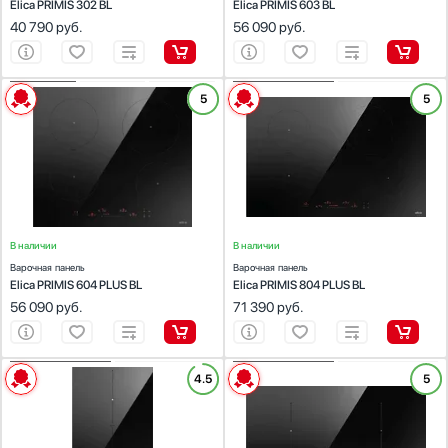
Elica PRIMIS 302 BL
Elica PRIMIS 603 BL
Стаканомоечные машины
40 790
руб.
56 090
руб.
Глубина, см
Стиральные машины
Сушильные машины
Телевизоры
ХАРАКТЕРИСТИКИ
ХАРАКТЕРИСТИКИ
5
5
Габариты (ВхШхГ), см:
Тостеры
5.4x55.5x52
Габариты (ВхШхГ), см:
5.4x78x52
Зоны нагрева
Цвет :
черный
Цвет :
черный
Увлажнители воздуха
Панель конфорок:
стеклокерамика
Панель конфорок:
стеклокерамика
Индукция
Общее количество конфорок:
4
Общее количество конфорок:
4
Утюги
Быстрый электрический нагрев (Hi-Light)
Фены
Конфорка Вок (Wok)
Холодильники
Конфорка-гриль
В наличии
Холодильное оборудование
В наличии
Теппан
Варочная панель
Варочная панель
Хьюмидоры
Показать все
Elica PRIMIS 604 PLUS BL
Elica PRIMIS 804 PLUS BL
Чайники
56 090
руб.
71 390
руб.
Материал поверхности
Закаленное стекло
Нержавеющая сталь
ХАРАКТЕРИСТИКИ
ХАРАКТЕРИСТИКИ
4.5
5
Стеклокерамика
Габариты (ВхШхГ), см:
5.4x29x52
Габариты (ВхШхГ), см:
5.8x70x40
Цвет :
черный
Цвет :
черный
Чугун
Панель конфорок:
стеклокерамика
Панель конфорок:
стеклокерамика
Эмаль