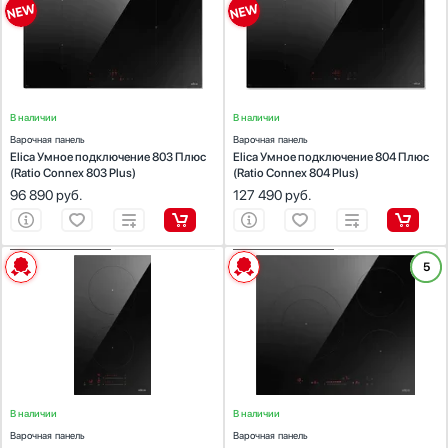
Цвет :
черный
Цвет :
черный
Газовая
Signature Kitchen
Мультиварки
Restart
Панель конфорок:
Siemens
стеклокерамика
Панель конфорок:
Smeg
стеклокерамика
Suite
Комбинированная
Общее количество конфорок:
3
Общее количество конфорок:
4
Мясорубки
Schaub Lorenz
Teka
V-ZUG
VARD
Показать все
Наушники
Siemens
Vestfrost
Viking
Wolf
Обогреватели
Signature Kitchen Suite
Установка
В наличии
В наличии
Очистители воздуха
Smeg
Zigmund Shtain
Зависимая
Варочная панель
Варочная панель
Пароварки
Teka
Независимая
Elica Умное подключение 803 Плюс
Elica Умное подключение 804 Плюс
Паровые шкафы для одежды
V-ZUG
(Ratio Connex 803 Plus)
(Ratio Connex 804 Plus)
Общее количество конфорок
96 890
руб.
Парогенераторы
VARD
127 490
руб.
1
Подогреватели
Vestfrost
2
Посуда
Viking
3
ХАРАКТЕРИСТИКИ
ХАРАКТЕРИСТИКИ
5
Посудомоечные машины
Wolf
4
Габариты (ВхШхГ), см:
5.4x29x52
Габариты (ВхШхГ), см:
5.4x59x52
Проф. аксессуары
Zigmund Shtain
Цвет :
черный
Цвет :
черный
5
Профессиональные ледогенераторы
Панель конфорок:
стеклокерамика
Панель конфорок:
стеклокерамика
Показать все
Общее количество конфорок:
2
Общее количество конфорок:
3
Профессиональные посудомоечные машины
Пылесосы
Ширина, см
Системы кипячения воды AquaHot
В наличии
В наличии
Смесители
Варочная панель
Варочная панель
Соковыжималки