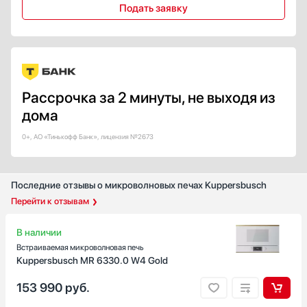
Подать заявку
Функция памяти
Да
Страна производства
Белоруссия
Рассрочка за 2 минуты, не выходя из
Великобритания
дома
Германия
0+, АО «Тинькофф Банк», лицензия №2673
Евросоюз
Испания
Показать все
Последние отзывы о микроволновых печах Kuppersbusch
Гарантия, мес
Перейти к отзывам
36
В наличии
Встраиваемая микроволновая печь
Kuppersbusch MR 6330.0 W4 Gold
153 990
руб.