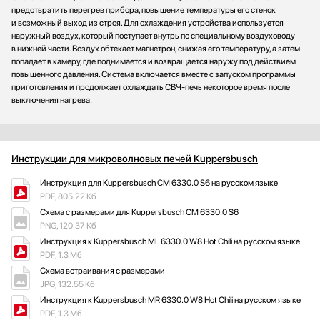
предотвратить перегрев прибора, повышение температуры его стенок
и возможный выход из строя. Для охлаждения устройства используется
наружный воздух, который поступает внутрь по специальному воздуховоду
в нижней части. Воздух обтекает магнетрон, снижая его температуру, а затем
попадает в камеру, где поднимается и возвращается наружу под действием
повышенного давления. Система включается вместе с запуском программы
приготовления и продолжает охлаждать СВЧ-печь некоторое время после
выключения нагрева.
Инструкции для микроволновых печей Kuppersbusch
Инструкция для Kuppersbusch CM 6330.0 S6 на русском языке
PDF, 805.22 Кб
Схема с размерами для Kuppersbusch CM 6330.0 S6
PNG, 120.37 Кб
Инструкция к Kuppersbusch ML 6330.0 W8 Hot Chili на русском языке
PDF, 1.3 Мб
Схема встраивания с размерами
JPG, 132.55 Кб
Инструкция к Kuppersbusch MR 6330.0 W8 Hot Chili на русском языке
PDF, 1.3 Мб