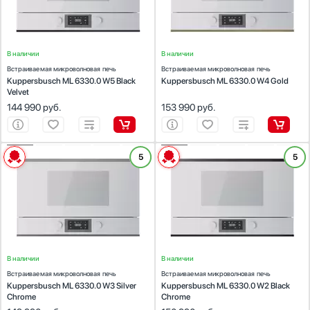
Переключатели:
Переключатели:
сенсорные + поворотные
сенсорные + поворотные
Глубина, см
В наличии
В наличии
Встраиваемая микроволновая печь
Встраиваемая микроволновая печь
Kuppersbusch ML 6330.0 W5 Black
Kuppersbusch ML 6330.0 W4 Gold
Velvet
144 990
руб.
153 990
руб.
Конвекция
Показать все параметры
Есть
ХАРАКТЕРИСТИКИ
ХАРАКТЕРИСТИКИ
Найдено
5
74
товара
5
Тип:
встраиваемая
Тип:
встраиваемая
Автоматическое приготовление
Объем (л):
22
Объем (л):
22
Гриль:
Есть
Гриль:
Есть
Есть
Переключатели:
Переключатели:
сенсорные + поворотные
сенсорные + поворотные
Автоматическое размораживание
Есть
В наличии
В наличии
Отсрочка запуска
Встраиваемая микроволновая печь
Встраиваемая микроволновая печь
Kuppersbusch ML 6330.0 W3 Silver
Kuppersbusch ML 6330.0 W2 Black
Есть
Chrome
Chrome