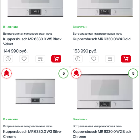
Переключатели:
Переключатели:
Мультиварки
Teka
Гибкий
сенсорные + поворотные
сенсорные + поворотные
Мясорубки
V-ZUG
Показать все
Наушники
VARD
Объем, л
В наличии
В наличии
Обогреватели
Wolf
Встраиваемая микроволновая печь
Встраиваемая микроволновая печь
Очистители воздуха
Zigmund Shtain
Kuppersbusch MR 6330.0 W5 Black
Kuppersbusch MR 6330.0 W4 Gold
Velvet
Пароварки
144 990
руб.
153 990
руб.
Паровые шкафы для одежды
Цвет
Парогенераторы
Нержавеющая сталь
Подогреватели
Черный
ХАРАКТЕРИСТИКИ
ХАРАКТЕРИСТИКИ
5
5
Посуда
Тип:
встраиваемая
Тип:
встраиваемая
Белый
Посудомоечные машины
Объем (л):
22
Объем (л):
22
Гриль:
Есть
Гриль:
Есть
Серебро
Проф. аксессуары
Переключатели:
Переключатели:
сенсорные + поворотные
сенсорные + поворотные
Профессиональные ледогенераторы
Бежевый
Профессиональные посудомоечные машины
Красный
Пылесосы
Коричневый
В наличии
В наличии
Системы кипячения воды AquaHot
Встраиваемая микроволновая печь
Встраиваемая микроволновая печь
Медь
Смесители
Kuppersbusch MR 6330.0 W3 Silver
Kuppersbusch MR 6330.0 W2 Black
Chrome
Chrome
Показать все
Соковыжималки