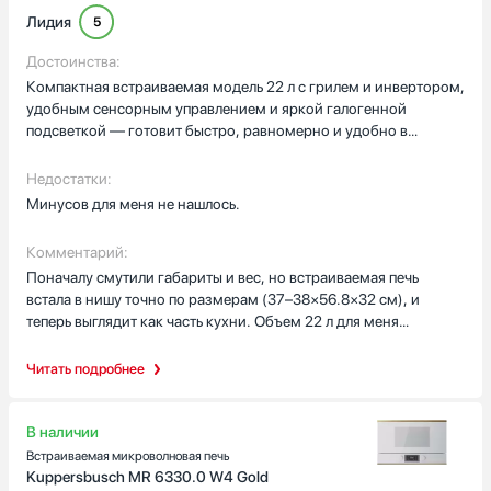
Лидия
5
Достоинства:
Компактная встраиваемая модель 22 л с грилем и инвертором,
удобным сенсорным управлением и яркой галогенной
подсветкой — готовит быстро, равномерно и удобно в
ежедневном пользовании.
Недостатки:
Минусов для меня не нашлось.
Комментарий:
Поначалу смутили габариты и вес, но встраиваемая печь
встала в нишу точно по размерам (37–38×56.8×32 см), и
теперь выглядит как часть кухни. Объем 22 л для меня
оптимален: в камеру 22×35×28 см помещается большая
тарелка и решётка, что удобно для запекания с грилем.
Читать подробнее
Инверторная подача микроволн дала заметный плюс —
разогрев чашки какао стал без «горячих точек», а мясо при
комбинированном режиме гриль+микроволны прогревается
В наличии
равномерно и получается с аппетитной корочкой. Быстрый
Встраиваемая микроволновая печь
старт и цифровой таймер экономят утреннее время: в один из
Kuppersbusch MR 6330.0 W4 Gold