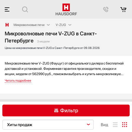
Микроволновые печи
V-ZUG
Микроволновые печи V-ZUG в Санкт-
Аксессуары
AEG
Петербурге
Аксессуары и принадлежности
Asko
3 модели
Цены на микроволновые печи V-ZUG в Санкт-Петербурге от 09.08.2026
Акустические системы
Barazza
Аромастанции
Bertazzoni
Микроволновые печи V-ZUG (Фауцуг) от официального дилера с бесплатной
Барбекю
BORK
доставкой и установкой. Фирменная гарантия производителя, скидки и
Беспроводные акустические системы
Bosch
акции, модели от 562990 руб., поможем выбрать и купить микроволновую
Блендеры
Brandt
печь на выгодных условиях без переплаты. Новинки и хиты года, отзывы
покупателей и мнения специалистов, а также фотографии, техническая
Вакуумные упаковщики
De Dietrich
документация и видео моделей.
Варочные панели
Electrolux
Варочные центры
Franke
Вафельницы
Fulgor Milano
Фильтр
Вентиляторы
Gaggenau
Весы
Gorenje
AEG
Asko
Barazza
Вид
Винные шкафы
Graude