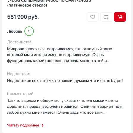
V-ZUG CombiMiwell V4000 45 CM4T-24025
(платиновое стекло)
581 990
руб.
Любовь
5
Достоинства:
Микроволновая печь встраиваемая, это огромный плюс
который мы и искали именно встраиваемую. Очень
функциональная микроволновая печь, можно в ней и
разогреть что то по быстрому, ( причем при разогреве еда
вообще не портится и не сушится , получается так же сочно как
Недостатки:
и только что приготовили), ну и вообще приготовить что то
Недостатков пока что мы не нашли, думаем что их и не будет!
быстро несложное тоже получается максимально вкусно и
профессионально!
Комментарий:
Так что в целом и общем могу сказать что мы максимально
довольны, правда, вес очень нравится! Отличный вариант для
любой кухни мне кажется! Очень рады что все таки
остановились именно на этом варианте а не на каком то
другом! Спасибо большое, советую конечно же приобрести!
Читать подробнее