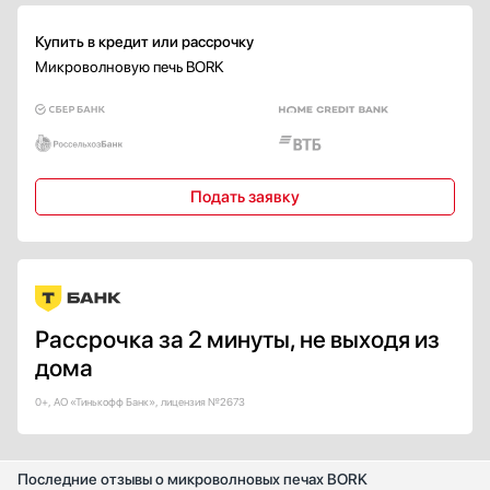
Функция памяти
Купить в кредит или рассрочку
Микроволновую печь BORK
Да
Страна производства
Белоруссия
Великобритания
Подать заявку
Германия
Евросоюз
Испания
Показать все
Гарантия, мес
Рассрочка за 2 минуты, не выходя из
12
дома
0+, АО «Тинькофф Банк», лицензия №2673
Последние отзывы о микроволновых печах BORK