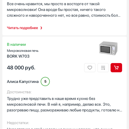
Все очень нравится, мы просто в восторге от такой
стандартном шкафу. Так что все отлично! Прекрасное
микроволновки! Она вроде бы простая, ничего такого
управление, очень все просто и понятно, мы сразу
сложного и навороченного нет, но все равно, стоимость более
разобрались что к чему
чем адекватная для такой микроволновки! Мы ее перемещаем
туда куда нам удобно в зависимости от свободного места.
Читать подробнее
Проблем в этом нет. Все нравится! Спасибо большое! Будем
советовать всем и родственникам и друзьям!
В наличии
Микроволновая печь
BORK W703
48 000
руб.
Алиса Капустина
5
Достоинства:
Трудно уже представить в наше время кухню без
микроволновой печи. В ней я, например, делаю все. Это,
разогреваю пищу, размораживаю любые продукты, готовлю не
очень сложные блюда. Эту микроволновую печь могу
характеризовать, как современное устройство. Она очень
Недостатки:
удобная в эксплуатации, не в управлении, не занимает на