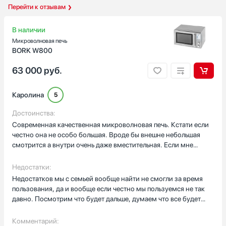
Перейти к отзывам
В наличии
Микроволновая печь
BORK W800
63 000
руб.
Каролина
5
Достоинства:
Современная качественная микроволновая печь. Кстати если
честно она не особо большая. Вроде бы внешне небольшая
смотрится а внутри очень даже вместительная. Если мне
нужно поместить внутрь какую нибудь большую посуду типа
кастрюли то я спокойно могу поместить, и ничего , все
Недостатки:
влезает. Кстати очень много программ у нее несмотря на
Недостатков мы с семьей вообще найти не смогли за время
простоту по внешнему виду. Можно как и разогреть еду ,
пользования, да и вообще если честно мы пользуемся не так
причем при разогреве еда остается такой же сочной и вкусной
давно. Посмотрим что будет дальше, думаем что все будет
как будто только что разогрели ее. Так же можно в этой
отлично!
микроволновке что то и приготовить, то же очень вкусно
Комментарий:
получается и ничем не хуже если бы мы готовили в духовом