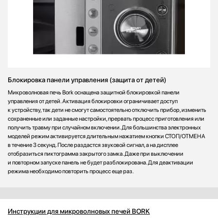
Блокировка панели управления (защита от детей)
Микроволновая печь Bork оснащена защитной блокировкой панели
управления от детей. Активация блокировки ограничивает доступ
к устройству, так дети не смогут самостоятельно отключить прибор, изменить
сохраненные или заданные настройки, прервать процесс приготовления или
получить травму при случайном включении. Для большинства электронных
моделей режим активируется длительным нажатием кнопки СТОП/ОТМЕНА
в течение 3 секунд. После раздастся звуковой сигнал, а на дисплее
отобразиться пиктограмма закрытого замка. Даже при выключении
и повторном запуске панель не будет разблокирована. Для деактивации
режима необходимо повторить процесс еще раз.
Инструкции для микроволновых печей BORK