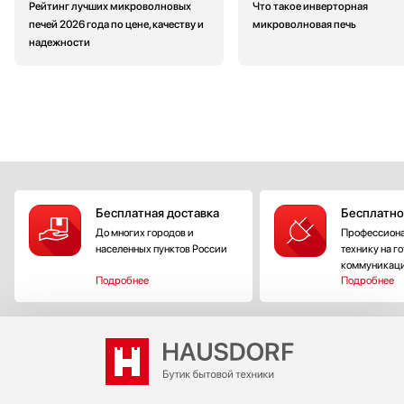
Рейтинг лучших микроволновых
Что такое инверторная
печей 2026 года по цене, качеству и
микроволновая печь
надежности
Бесплатная доставка
Бесплатно
До многих городов и
Профессиона
населенных пунктов России
технику на г
коммуникац
Подробнее
Подробнее