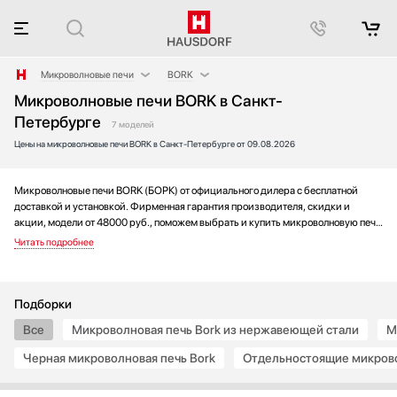
Микроволновые печи
BORK
Микроволновые печи BORK в Санкт-
Аксессуары
AEG
Петербурге
Аксессуары и принадлежности
Asko
7 моделей
Цены на микроволновые печи BORK в Санкт-Петербурге от 09.08.2026
Акустические системы
Barazza
Аромастанции
Bertazzoni
Микроволновые печи BORK (БОРК) от официального дилера с бесплатной
Барбекю
Bosch
доставкой и установкой. Фирменная гарантия производителя, скидки и
Беспроводные акустические системы
Brandt
акции, модели от 48000 руб., поможем выбрать и купить микроволновую печь
Блендеры
De Dietrich
на выгодных условиях без переплаты. Новинки и хиты года, отзывы
покупателей и мнения специалистов, а также фотографии, техническая
Вакуумные упаковщики
Electrolux
документация и видео моделей.
Варочные панели
Franke
Варочные центры
Fulgor Milano
Подборки
Вафельницы
Gaggenau
Все
Микроволновая печь Bork из нержавеющей стали
М
Вентиляторы
Gorenje
Черная микроволновая печь Bork
Отдельностоящие микрово
Весы
Graude
Винные шкафы
Haier