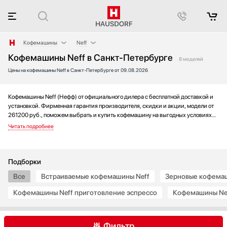
Кофемашины
Neff
Кофемашины Neff в Санкт-Петербурге
Аксессуары
AEG
8 моделей
Цены на кофемашины Neff в Санкт-Петербурге от 09.08.2026
Аксессуары и принадлежности
Asko
Акустические системы
Barazza
Аромастанции
Bertazzoni
Кофемашины Neff (Нефф) от официального дилера с бесплатной доставкой и
установкой. Фирменная гарантия производителя, скидки и акции, модели от
Барбекю
BORK
261200 руб., поможем выбрать и купить кофемашину на выгодных условиях
Беспроводные акустические системы
Bosch
без переплаты. Новинки и хиты года, отзывы покупателей и мнения
специалистов, а также фотографии, техническая документация и видео
Блендеры
De Dietrich
моделей.
Вакуумные упаковщики
DeLonghi
Варочные панели
Electrolux
Подборки
Варочные центры
Fulgor Milano
Все
Встраиваемые кофемашины Neff
Зерновые кофемаш
Вафельницы
Gaggenau
Кофемашины Neff приготовление эспрессо
Кофемашины Ne
Вентиляторы
Gorenje
Весы
Graude
Винные шкафы
Hyundai
Фильтр