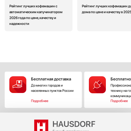
Рейтинг лучших кофемашин с
Рейтинг лучших кофемашин д
автоматическим капучинатором
дома по цене и качеству в 202
2026 года по цене, качеству и
надежности
Бесплатная доставка
Бесплатно
До многих городов и
Профессиона
населенных пунктов России
технику на г
коммуникац
Подробнее
Подробнее