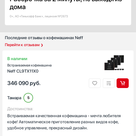
TFT
дома
LCD
LED
0+, АО «Тинькофф Банк», лицензия №2673
Цветной
Показать все
Последние отзывы о кофемашинах Neff
Дизайн-линия
Перейти к отзывам
Базовый / Универсальный
Городской
В наличии
Дизайнерский
Встраиваемая кофемашина
Интеллектуальный
Neff CL9TX11X0
Классика
346 090
руб.
Показать все
Страна производства
Тамара
5
Австрия
Достоинства:
Германия
Встраиваемая качественная кофемашина - мечта любителя
Евросоюз
кофе! Автоматическое приготовление разных видов кофе,
удобное управление, прекрасный дизайн.
Италия
Китай