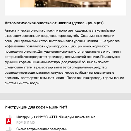
Автоматическая очистка от накипи (декальцинация)
Автоматическая очистка от накипи помогает поддерживать устройство
в хорошем состоянии и продлевает срок службы. Современные модели
оснащены датчиками, которые отслеживают уровень накипи — на дисплее
кофемашины появляется индикатор, сообщающий о необходимости
проведения очистки. Для удаления используются специальные очистители,
которые обычно продаются производителями самой техники. При запуске
функции кофемашина начинает процесс, который обычно включает
следующие этапы: в резервуар заливается специальное средство,
разведенное в воде; раствор поступает через трубки и нагревательные
элементы, растворяя и вымывая накипь. После техника проводит промывание
системы чистой водой.
Инструкции для кофемашин Neff
Инструкция к Neff CL4TT11N0 на румынском языке
PDF, 6.11 Мб
Схема встраивания с размерами