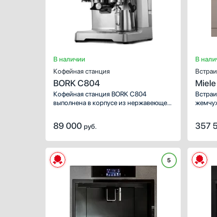
В наличии
В нали
Кофейная станция
Встраи
BORK C804
Miele
Кофейная станция BORK C804
Встраи
выполнена в корпусе из нержавеющей
жемчуж
стали. Благодаря функции
вариан
предварительного заваривания
систем
89 000
357 
руб.
модель сохраняет аромат зерен.
позвол
на пер
5