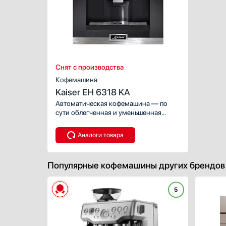
Снят с производства
Кофемашина
Kaiser EH 6318 KA
Автоматическая кофемашина — по
сути облегченная и уменьшенная
версия приборов из кафе, она
обладает широкими возможностями,
Аналоги товара
разнообразным меню и продуманной
системой контроля за процессом. Это
отличный выбор как для дома, так и
Популярные кофемашины других брендов
для офиса. Простое и понятное
управление — дополнительное
преимущество модели.
5
Производители разместили на
корпусе сенсорные переключатели.