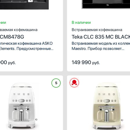
чии
В наличии
ваемая кофемашина
Встраиваемая кофемашина
 CM8478G
Teka CLC 835 MC BLAC
тическая кофемашина ASKO
Встраиваемая модель из колле
Elements. Предусмотренные
Maestro. Прибор позволяет
пеней помола и индивидуальные
регулировать для каждого напи
йки позволяют приготовить
порцию и температуру, а также 
900
149 990
руб.
руб.
ый напиток учитывая все ваши
крепость от экстра-легкого до 
чтения.
сильного в зависимости от рец
5