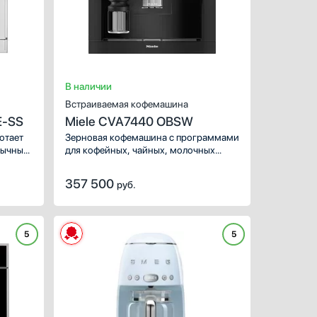
Ширина (см):
В наличии
Встраиваемая кофемашина
E-SS
Miele CVA7440 OBSW
отает
Зерновая кофемашина с программами
бычным
для кофейных, чайных, молочных
мер,
напитков. Серия VitroLine, цвет —
черный обсидиан.
357 500
руб.
е
ые
5
5
ХАРАКТЕРИСТИКИ
Тип:
авт
Используемый кофе:
молоты