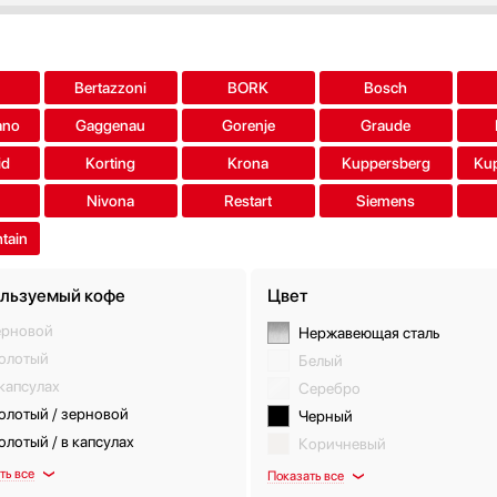
a
Bertazzoni
BORK
Bosch
ano
Gaggenau
Gorenje
Graude
id
Korting
Krona
Kuppersberg
Ku
Nivona
Restart
Siemens
tain
льзуемый кофе
Цвет
ерновой
Нержавеющая сталь
олотый
Белый
капсулах
Серебро
олотый / зерновой
Черный
лотый / в капсулах
Коричневый
ть все
Показать все