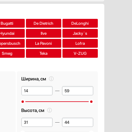
Bugatti
De Dietrich
DeLonghi
Hyundai
Ilve
Jacky`s
ppersbusch
La Pavoni
Lofra
Smeg
Teka
V-ZUG
Ширина, см
Высота, см