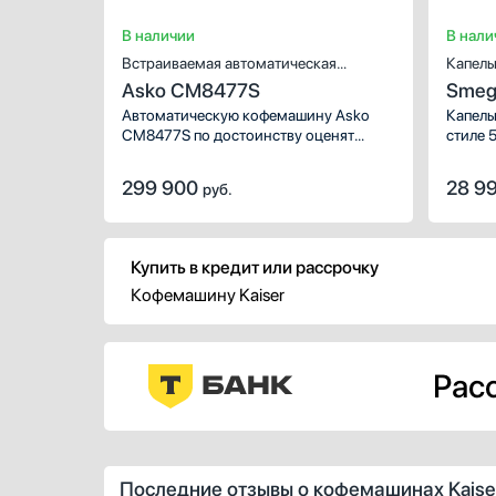
В наличии
В нали
Встраиваемая автоматическая
Капель
Asko CM8477S
Smeg
кофемашина
Автоматическую кофемашину Asko
Капель
CM8477S по достоинству оценят
стиле 5
любители настоящего кофе. Прибор
оснащен большим набором функций,
299 900
28 9
руб.
которые позволяют готовить
капучино, латте, лунго, двойной
эспрессо, допио и еще множество
различных вариантов кофе.
Купить в кредит или рассрочку
Сенсорный TFT дисплей делает
Кофемашину Kaiser
управление моделью намного проще
и комфортнее.
Расс
Последние отзывы о кофемашинах Kaise