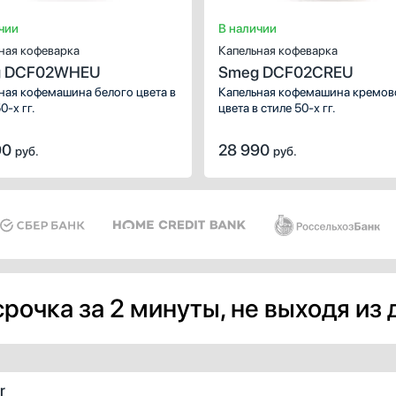
чии
В наличии
ная кофеварка
Капельная кофеварка
 DCF02WHEU
Smeg DCF02CREU
ная кофемашина белого цвета в
Капельная кофемашина кремов
0-х гг.
цвета в стиле 50-х гг.
90
28 990
руб.
руб.
рочка за 2 минуты, не выходя из
r