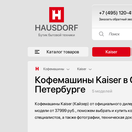
+7 (495) 120-4
Заказать обратный зв
Поиск
Каталог товаров
Kaiser
Кофемашины
Kaiser
Кофемашины Kaiser в 
Аксессуары
AEG
Петербурге
Аксессуары и принадлежности
Asko
5 моделей
Акустические системы
Barazza
Аромастанции
Bertazzoni
Кофемашины Kaiser (Кайзер) от официального дилер
Барбекю
BORK
модели от 37999 руб., поможем выбрать и купить к
Беспроводные акустические системы
Bosch
специалистов, а также фотографии, техническая до
Блендеры
De Dietrich
Вакуумные упаковщики
DeLonghi