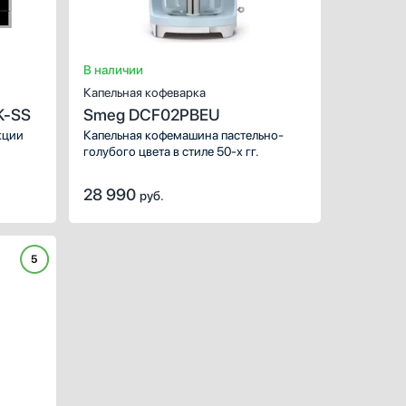
Возможность встраивани
Ширина (см):
Приготовление капучино:
авт
В наличии
Капельная кофеварка
K-SS
Smeg DCF02PBEU
кции
Капельная кофемашина пастельно-
голубого цвета в стиле 50-х гг.
тка
его
28 990
руб.
экстра-
епта.
5
ХАРАКТЕРИСТИКИ
Тип:
авт
Используемый кофе:
молоты
Возможность встраивани
Ширина (см):