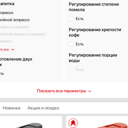
напитка
Регулирование степени
помола
спрессо
Есть
войной эспрессо
спрессо макиато
Регулирование крепости
войной эспрессо макиато
кофе
оппио+
Есть
ть все
Регулирование порции
отовление двух
воды
к
Есть
ть
м чаши для зерен, г
Элементы управления
Показать все параметры
Кнопочные
Сенсорные
Новинки
Акции и скидки
ветка
Поворотные
Сенсорные / поворотные
ть
Сенсорные / кнопочные
ашек