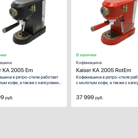
ереключателей
Показать все
исплея
Дисплей
оны приготовления
Есть
ть все
TFT
ивокапельная
LCD
ема
LED
чии
В наличии
ть
Цветной
ашина
Кофемашина
Показать все
r KA 2005 Em
Kaiser KA 2005 RotEm
шина в ретро-стиле работает
Кофемашина в ретро-стиле раб
тым кофе, а также с капсулами
с молотым кофе, а также с кап
ами (порционными фильтр-
и чалдами (порционными фильт
ми). Стильный черный цвет
пакетами). Насадка капучинато
99
37 999
руб.
руб.
ического корпуса.
в комплекте.