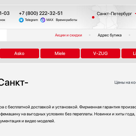
1-03
+7 (800) 222-32-51
Санкт-Петербург
онок
Telegram
MAX
Время работы
Москва
Казань
Акции и скидки
Адрес бутика
Краснодар
Екатеринбург
Asko
Miele
V-ZUG
L
Тюмень
Новосибирск
Челябинск
Санкт-
Другие регионы
Цены на ко
а с бесплатной доставкой и установкой. Фирменная гарантия произво
офемашину на выгодных условиях без переплаты. Новинки и хиты года,
кументация и видео моделей.