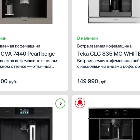
чии
В наличии
ваемая кофемашина
Встраиваемая кофемашина
 CVA 7440 Pearl beige
Teka CLC 835 MC WHIT
ваемая кофемашина в новом
Встраиваемая кофемашина раб
ном оттенке — отличный
с несколькими видами кофе: о
т для дома и офиса. Удобная
молотым и капсулами — напри
а подачи молока EasyClick
Nespresso, Lavazza Espresso
500
149 990
руб.
руб.
яет легко защелкнуть емкость
и другими. Удобное управлени
едней панели.
с сенсорными кнопками
и поворотными ручками, котор
подсвечиваются.
5