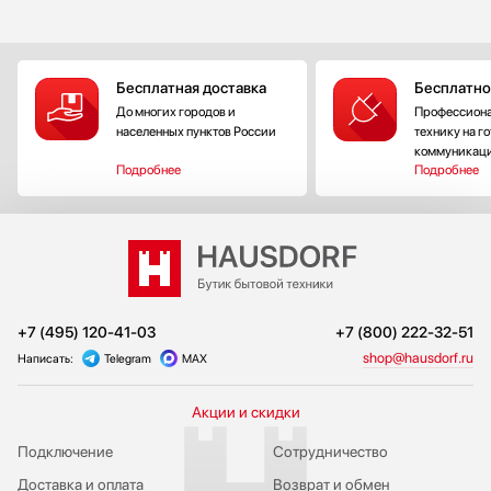
Бесплатная доставка
Бесплатно
До многих городов и
Профессиона
населенных пунктов России
технику на г
коммуникац
Подробнее
Подробнее
+7 (495) 120-41-03
+7 (800) 222-32-51
shop@hausdorf.ru
Написать:
Telegram
MAX
Акции и скидки
Подключение
Сотрудничество
Доставка и оплата
Возврат и обмен