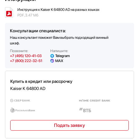
Особенности
Динамическое охлаждение
Возможность перенавешивания двери
Да
Инструкция к Kaiser K 64800 AD на разных языках
PDF, 3.47 Мб
Количество стекол дверцы
2
Защита от УФ-излучения / тонировка
Да
Консультации специалиста:
Наш консультант поможет Вам выбрать подходящий винный
шкаф.
Позвоните:
Напишите:
+7 (495) 120-41-03
Telegram
+7 (800) 222-32-51
MAX
Купить в кредит или рассрочку
Kaiser K 64800 AD
Подать заявку