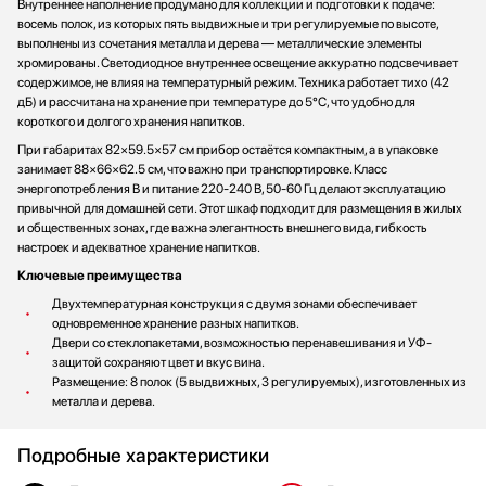
Внутреннее наполнение продумано для коллекции и подготовки к подаче:
восемь полок, из которых пять выдвижные и три регулируемые по высоте,
выполнены из сочетания металла и дерева — металлические элементы
хромированы. Светодиодное внутреннее освещение аккуратно подсвечивает
содержимое, не влияя на температурный режим. Техника работает тихо (42
дБ) и рассчитана на хранение при температуре до 5°C, что удобно для
короткого и долгого хранения напитков.
При габаритах 82×59.5×57 см прибор остаётся компактным, а в упаковке
занимает 88×66×62.5 см, что важно при транспортировке. Класс
энергопотребления B и питание 220-240 В, 50-60 Гц делают эксплуатацию
привычной для домашней сети. Этот шкаф подходит для размещения в жилых
и общественных зонах, где важна элегантность внешнего вида, гибкость
настроек и адекватное хранение напитков.
Ключевые преимущества
Двухтемпературная конструкция с двумя зонами обеспечивает
одновременное хранение разных напитков.
Двери со стеклопакетами, возможностью перенавешивания и УФ-
защитой сохраняют цвет и вкус вина.
Размещение: 8 полок (5 выдвижных, 3 регулируемых), изготовленных из
металла и дерева.
Подробные характеристики