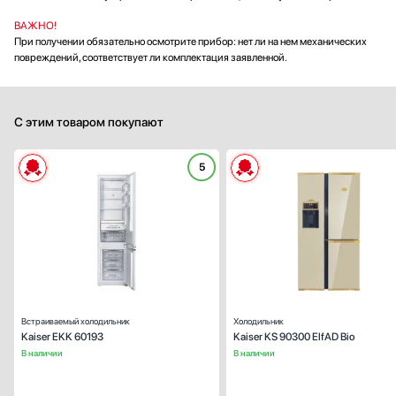
ВАЖНО!
При получении обязательно осмотрите прибор: нет ли на нем механических
повреждений, соответствует ли комплектация заявленной.
С этим товаром покупают
5
Тип:
встраиваем
Вид:
холодильник с морозильник
Ширина (см):
Количество камер:
Зона свежести:
Высота (см):
1
Дверной упор:
спра
Встраиваемый холодильник
Холодильник
Kaiser EKK 60193
Kaiser KS 90300 ElfAD Bio
В наличии
В наличии