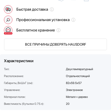
Мультиварки
Lofra
Быстрая доставка
Мясорубки
Maunfeld
Наушники
MC Wine
Профессиональная установка
Обогреватели
Meyvel
Очистители воздуха
Miele
Бесплатное хранение
Пароварки
Neff
Паровые шкафы для одежды
Pando
ВСЕ ПРИЧИНЫ ДОВЕРЯТЬ HAUSDORF
Парогенераторы
Restart
Подогреватели
Siemens
Посуда
Signature Kitchen Suite
Характеристики
Посудомоечные машины
Smeg
Тип:
Двухтемпературный
Проф. аксессуары
SUB-ZERO
Расположение:
Отдельностоящий
Профессиональные ледогенераторы
Teka
Габариты, ВхШхГ (см):
82х59.5х57
Профессиональные посудомоечные машины
V-ZUG
Управление:
Электронное
Пылесосы
VARD
Материал полок:
Системы кипячения воды AquaHot
Vestfrost
Металл + дерево
Смесители
Вместимость (бутылки 0.75 л):
20
Соковыжималки