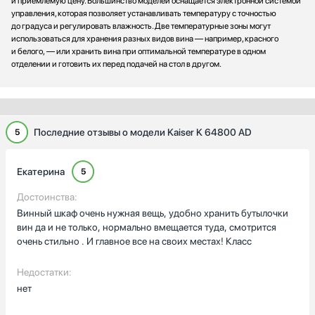
и приемлемую цену. Большинство моделей оснащается электронной системой
управления, которая позволяет устанавливать температуру с точностью
до градуса и регулировать влажность. Две температурные зоны могут
использоваться для хранения разных видов вина — например, красного
и белого, — или хранить вина при оптимальной температуре в одном
отделении и готовить их перед подачей на стол в другом.
Последние отзывы о модели Kaiser K 64800 AD
5
Екатерина
5
Достоинства:
Винный шкаф очень нужная вещь, удобно хранить бутылочки
вин да и не только, нормально вмещается туда, смотрится
очень стильно . И главное все на своих местах! Класс
Недостатки:
нет