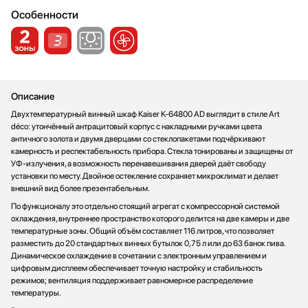
Стаканомоечные машины
Особенности
Стиральные машины
Сушильные машины
Телевизоры
Тостеры
Описание
Увлажнители воздуха
Двухтемпературный винный шкаф Kaiser K-64800 AD выглядит в стиле Art
Утюги
déco: утончённый антрацитовый корпус с накладными ручками цвета
Фены
античного золота и двумя дверцами со стеклопакетами подчёркивают
Холодильники
камерность и респектабельность прибора. Стекла тонированы и защищены от
УФ-излучения, а возможность перенавешивания дверей даёт свободу
Холодильное оборудование
установки по месту. Двойное остекление сохраняет микроклимат и делает
Хьюмидоры
внешний вид более презентабельным.
Чайники
По функционалу это отдельно стоящий агрегат с компрессорной системой
охлаждения, внутреннее пространство которого делится на две камеры и две
температурные зоны. Общий объём составляет 116 литров, что позволяет
разместить до 20 стандартных винных бутылок 0,75 л или до 63 банок пива.
Динамическое охлаждение в сочетании с электронным управлением и
цифровым дисплеем обеспечивает точную настройку и стабильность
режимов; вентиляция поддерживает равномерное распределение
температуры.