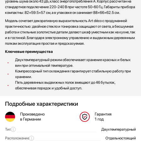
уровень шума около 43 дБ, класс энергопотребления A. Корпус рассчитан на
стандартное подключение 220-240 В при частоте 50-60 Гц. Габариты прибора
компактны: 82×59.5×57 см, а в упаковке он занимает 88×66×62.5 см.
Модель сочетает декоративную выразительность Art déco с продуманной
практичностью: двойное стекло и тонировка защищают от света, а бесшумная
работа и стильные золотистые детали делают шкаф уместным как на кухне, так
и в гостиной. Благодаря электронному управлению и выдвижным деревянным
полкам эксплуатация простая и предсказуемая.
Ключевые преимущества
Двухтемпературный режим обеспечивает хранение красных и белых
вин при оптимальной температуре.
Компрессорный тип охлаждения гарантирует стабильную работу при
хранении.
Пять деревянных выдвижных полок вмещают до 46 бутылок,
обеспечивая порядок и удобный доступ.
Подробные характеристики
Произведено
Гарантия
в Германии
1 год
Тип
Двухтемпературный
Общие характеристики
Расположение
Отдельностоящий