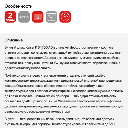
Стаканомоечные машины
Особенности
Стиральные машины
Сушильные машины
Телевизоры
Тостеры
Описание
Увлажнители воздуха
Винный шкаф Kaiser K 64750 AD в стиле Art déco: строгие линии корпуса
Утюги
оттенка антрацит сочетаются с накладной ручкой в отделке античного золота и
Фены
дверью со стеклопакетом. Дверца с правым дверным упором имеет двойное
Холодильники
стекло и тонировку с защитой от УФ‑лучей, а возможность перенавешивания
делает установку более гибкой.
Холодильное оборудование
По функционалу это двухтемпературный отдельно стоящий шкаф с
Хьюмидоры
компрессорным типом охлаждения и динамической системой распределения
Чайники
холода. Один компрессор обеспечивает стабильную работу, а две
температурные зоны позволяют одновременно поддерживать нужные режимы
для разных сортов. Общий объём прибора — 145 л, при этом вместимость
составляет до 46 бутылок по 0,75 л. Управление электронное через цифровой
дисплей, внутренняя подсветка — светодиодная, присутствует вентиляция для
равномерного распределения температуры.
Внутри — пять деревянных полок, все выдвижные, что облегчает доступ к
бутылкам и упрощает порядок. Температура хранения рассчитана до 5°C,