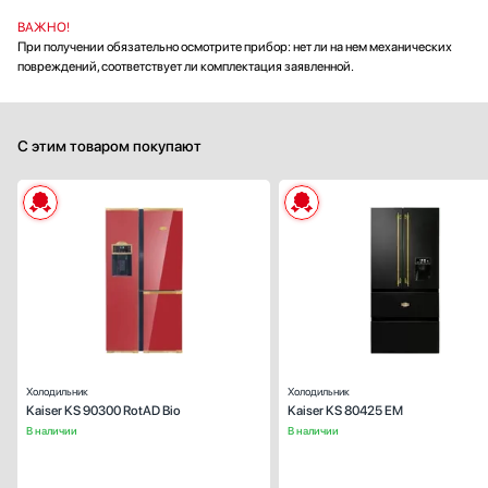
ВАЖНО!
При получении обязательно осмотрите прибор: нет ли на нем механических
повреждений, соответствует ли комплектация заявленной.
С этим товаром покупают
Тип:
отдельностоящ
Вид:
холодильник с распашными дверя
(Side-by-Sid
Ширина (см):
91
Количество камер:
Зона свежести:
Высота (см):
1
Холодильник
Холодильник
Дверной упор:
Kaiser KS 90300 RotAD Bio
Kaiser KS 80425 EM
двери распашного типа (Side-by-Sid
В наличии
В наличии