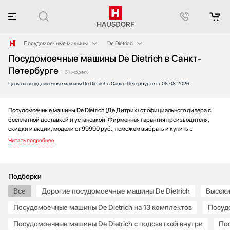
Посудомоечные машины
De Dietrich
Посудомоечные машины De Dietrich в Санкт-
Аксессуары
AEG
Петербурге
Аксессуары и принадлежности
Asko
31 модель
Цены на посудомоечные машины De Dietrich в Санкт-Петербурге от 08.08.2026
Акустические системы
Barazza
Аромастанции
Bertazzoni
Посудомоечные машины De Dietrich (Де Дитрих) от официального дилера с
Барбекю
Bosch
бесплатной доставкой и установкой. Фирменная гарантия производителя,
Беспроводные акустические системы
Brandt
скидки и акции, модели от 99990 руб., поможем выбрать и купить
Блендеры
Electrolux
посудомоечную машину на выгодных условиях без переплаты. Новинки и хиты
года, отзывы покупателей и мнения специалистов, а также фотографии,
Вакуумные упаковщики
Franke
техническая документация и видео моделей.
Варочные панели
Fulgor Milano
Варочные центры
Gaggenau
Подборки
Вафельницы
Gorenje
Все
Дорогие посудомоечные машины De Dietrich
Высоки
Вентиляторы
Graude
Посудомоечные машины De Dietrich на 13 комплектов
Посудо
Весы
Haier
Посудомоечные машины De Dietrich с подсветкой внутри
Пос
Винные шкафы
Hyundai