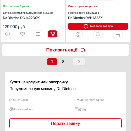
Аквастоп (AquaStop)
Доставка от 3 дней
Снят с производства
Полный Аквастоп (AquaStop)
Встраиваемая посудомоечная машина
Посудомоечная машина
De Dietrich DCJ422DQX
De Dietrich DVH1323X
Защита от воды (AquaSafe)
129 990
руб.
Аналоги товара
Водонепроницаемый (Waterproof)
Одноступенчатая
Многоступенчатая
Показать ещё
Защита от детей
Есть
1
2
Электронная
Механическая
Купить в кредит или рассрочку
Безопасно для детей (KidSafe)
Посудомоечную машину De Dietrich
Система защиты стекла
Есть
Сенсор чистоты воды
Есть
Подать заявку