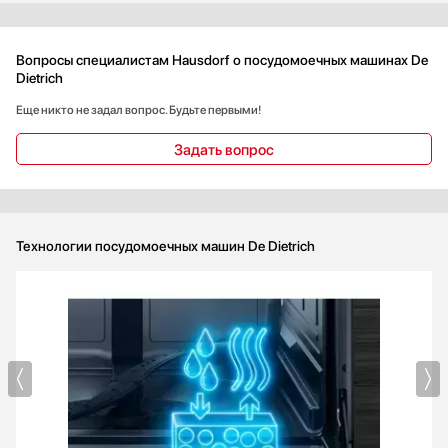
протечек и регулируемая по высоте корзина. На семейном
обеде она вымыла весь беспорядок с тарелок и бокалов, а
бережная программа сохранила тонкие бокалы в целости!
Вопросы специалистам Hausdorf о посудомоечных машинах De
Dietrich
Еще никто не задал вопрос. Будьте первыми!
Задать вопрос
Технологии посудомоечных машин De Dietrich