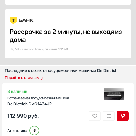
Крепление фасада
Жесткое
Скользящее
Половинная загрузка
Рассрочка за 2 минуты, не выходя из
Есть
дома
Класс энергопотребления
0+, АО «Тинькофф Банк», лицензия №2673
A
A+
A++
Последние отзывы о посудомоечных машинах De Dietrich
Перейти к отзывам
А+++
B
В наличии
Показать все
Встраиваемая посудомоечная машина
Класс сушки
De Dietrich DVC1434J2
A
112 990
руб.
A+
B
Анжелика
5
C