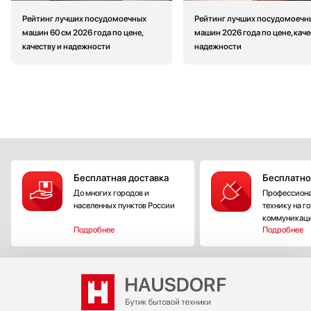
Рейтинг лучших посудомоечных
Рейтинг лучших посудомоечн
машин 60 см 2026 года по цене,
машин 2026 года по цене, каче
качеству и надежности
надежности
Бесплатная доставка
Бесплатно
До многих городов и
Профессиона
населенных пунктов России
технику на г
коммуникац
Подробнее
Подробнее