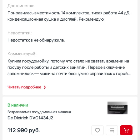
Достоинства:
D
Понравилась вместимость 14 комплектов, тихая работа 44 дБ,
Класс мойки
конденсационная сушка и дисплей. Рекомендую
A
Недостатки:
A+
Недостатков не обнаружила.
A++
B
Комментарий:
C
Купила посудомойку, потому что стало не хватать времени на
посуду после работы и детских занятий. Первое включение
Автоматическое открывание двери в конце цикла
запомнилось — машина почти бесшумно справилась с горой
Есть
тарелок после обеда у родителей. Тихая работа действительно
помогает: можно готовить рядом, разговаривать и не
Читать подробнее
Открывание двери нажатием или постукиванием
перекрикивать прибор. Вместимость на 14 комплектов
Да
выручает на праздниках — не приходится мыть чашки по
частям, и я спокойно ставлю и глубокие миски, и бокалы.
В наличии
Цвет
Встраиваемая посудомоечная машина
Люблю функции, которые экономят время. Режим половинной
De Dietrich DVC1434J2
Белый
загрузки и быстрая мойка стали моими фаворитами: когда
Под фасад
112 990
руб.
нуждаюсь лишь в паре тарелок, всё чисто и быстро. Таймер
отсрочки пригодился для ночных циклов — запускаю ночью,
Синий