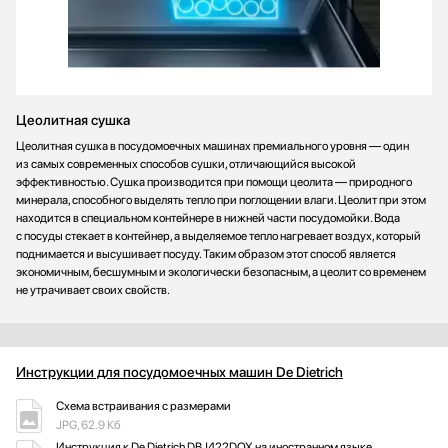
Цеолитная сушка
Цеолитная сушка в посудомоечных машинах премиального уровня — один
из самых современных способов сушки, отличающийся высокой
эффективностью. Сушка производится при помощи цеолита — природного
минерала, способного выделять тепло при поглощении влаги. Цеолит при этом
находится в специальном контейнере в нижней части посудомойки. Вода
с посуды стекает в контейнер, а выделяемое тепло нагревает воздух, который
поднимается и высушивает посуду. Таким образом этот способ является
экономичным, бесшумным и экологически безопасным, а цеолит со временем
не утрачивает своих свойств.
Инструкции для посудомоечных машин De Dietrich
Схема встраивания с размерами
JPG, 62.9 Кб
Инструкция к De Dietrich DBJ422DQX на иностранном языке.