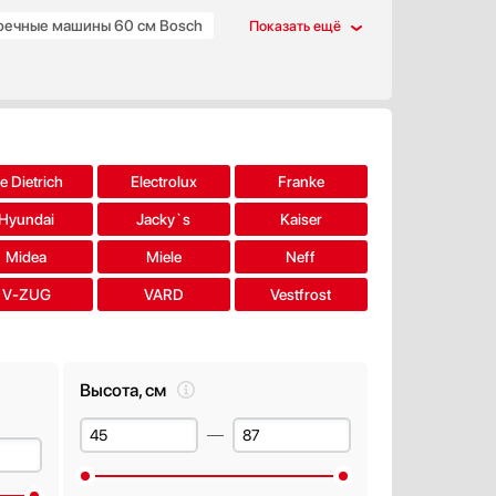
ечные машины 60 см Bosch
ириной 60 см
e Dietrich
Electrolux
Franke
Hyundai
Jacky`s
Kaiser
Midea
Miele
Neff
V-ZUG
VARD
Vestfrost
Высота, см