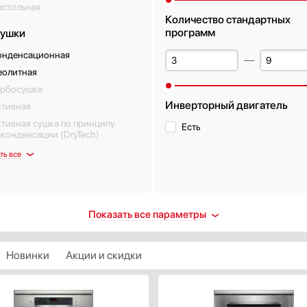
астольная
e
Количество стандартных
программ
сушки
онденсационная
еолитная
урбосушка
Инверторный двигатель
ктивная
тивная сушка по принципу
Есть
конденсации (DryTech)
ть все
та от протечек
Половинная загрузка
Показать все параметры
ть
Есть
олная
Новинки
Акции и скидки
Класс энергопотребления
орпус
A
ланги
A+
нтроль воды (AquaControl)