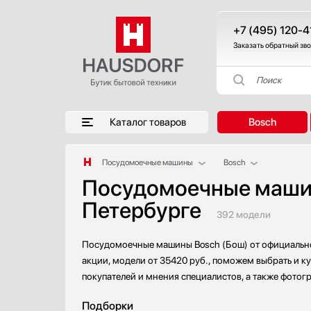
+7 (495) 120-4
Заказать обратный зв
Поиск
Каталог товаров
Bosch
Посудомоечные машины
Bosch
Посудомоечные машин
Аксессуары
AEG
Петербурге
Аксессуары и принадлежности
Asko
392 модели
Акустические системы
Barazza
Аромастанции
Bertazzoni
Посудомоечные машины Bosch (Бош) от официальног
Барбекю
Brandt
акции, модели от 35420 руб., поможем выбрать и к
Беспроводные акустические системы
De Dietrich
покупателей и мнения специалистов, а также фотог
Блендеры
Electrolux
Подборки
Вакуумные упаковщики
Franke