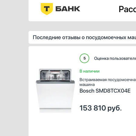
Расс
Последние отзывы о посудомоечных ма
Оценка пользовател
5
В наличии
Встраиваемая посудомоечна
машина
Bosch SMD8TCX04E
153 810
руб.