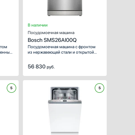
Ширина (см):
Тип сушки:
с помощью теп
Уровень шума (дБ):
В наличии
Посудомоечная машина
Bosch SMS26AI00Q
нтом
Посудомоечная машина с фронтом
ренные
из нержавеющей стали и открытой
льными
панелью управления.
56 830
руб.
5
5
ХАРАКТЕРИСТИКИ
Установка :
в
Тип встраивания:
Вместимость (комплектов
Ширина (см):
Тип сушки: