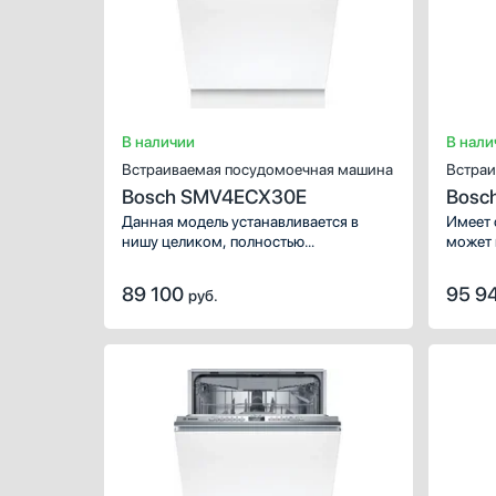
Креп
Ж
С
В наличии
В нали
Встраиваемая посудомоечная машина
Встраи
Bosch SMV4ECX30E
Bosc
Данная модель устанавливается в
Имеет 
нишу целиком, полностью
может 
закрывается декоративной панелью.
малень
Имеет стандартные размеры, поэтому
загруз
89 100
95 9
руб.
может не поместиться на очень
компле
маленькой кухне. В камеру можно
послед
загрузить ограниченное число
предот
комплектов: 14 шт. Сушка облегчает
посуды
последующий уход за посудой,
процен
предотвращает подтеки на стенках
посуды и удаляет значительный
процент влаги.