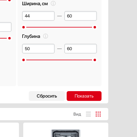
Ширина, см
Глубина
Автоматическое открывание
двери в конце цикла
Есть
Вид
Открывание двери нажатием
или постукиванием
ХАРАКТЕРИСТИКИ
Да