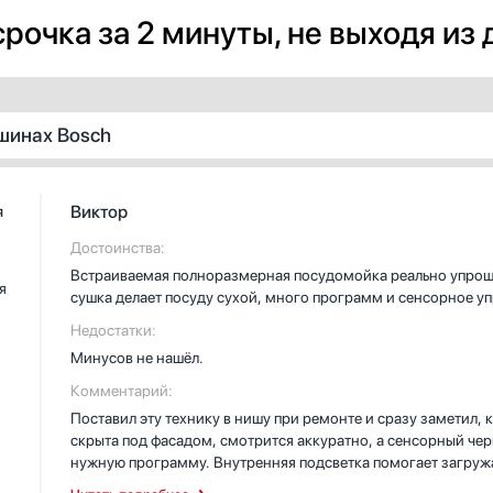
рочка за 2 минуты, не выходя из
шинах Bosch
Виктор
я
Достоинства:
Встраиваемая полноразмерная посудомойка реально упроща
я
сушка делает посуду сухой, много программ и сенсорное у
Недостатки:
Минусов не нашёл.
Комментарий:
Поставил эту технику в нишу при ремонте и сразу заметил, 
скрыта под фасадом, смотрится аккуратно, а сенсорный че
нужную программу. Внутренняя подсветка помогает загружа
держит дверцу ровно. Целый ряд программ и шесть температ