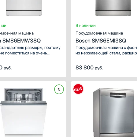
чии
В наличии
омоечная машина
Посудомоечная машина
h SMS6EMW38Q
Bosch SMS6EMI38Q
стандартные размеры, поэтому
Посудомоечная машина с фро
не поместиться на очень
из нержавеющей стали, расши
кой кухне. В камеру можно
возможности мытья со специа
ить ограниченное число
функциями.
10
83 800
руб.
руб.
ктов: 13 шт. Сушка облегчает
ующий уход за посудой,
вращает подтеки на стенках
 и удаляет значительный
5
т влаги.