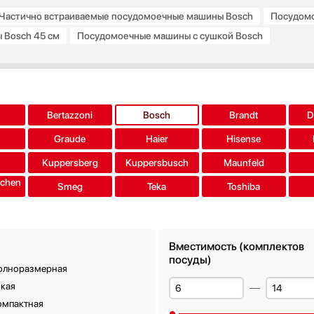
Частично встраиваемые посудомоечные машины Bosch
Посудомо
 Bosch 45 см
Посудомоечные машины с сушкой Bosch
риной 60 см
Отдельностоящие посудомоечные машины Bosch ш
омоечные машины с механическим управлением Bosch
е подборки
a
Bertazzoni
Bosch
Brandt
D
Graude
Haier
Hisense
Kuppersberg
Kuppersbusch
Maunfeld
tchen
Smeg
Teka
Toshiba
Вместимость (комплектов
посуды)
олноразмерная
зкая
омпактная