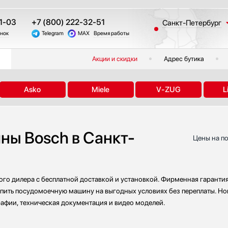
1-03
+7 (800) 222-32-51
Санкт-Петербург
онок
Telegram
MAX
Время работы
Москва
Казань
Акции и скидки
Адрес бутика
Краснодар
Екатеринбург
Asko
Miele
V-ZUG
L
Тюмень
Новосибирск
Челябинск
ы Bosch в Санкт-
Другие регионы
Цены на п
о дилера с бесплатной доставкой и установкой. Фирменная гарантия
упить посудомоечную машину на выгодных условиях без переплаты. Но
рафии, техническая документация и видео моделей.