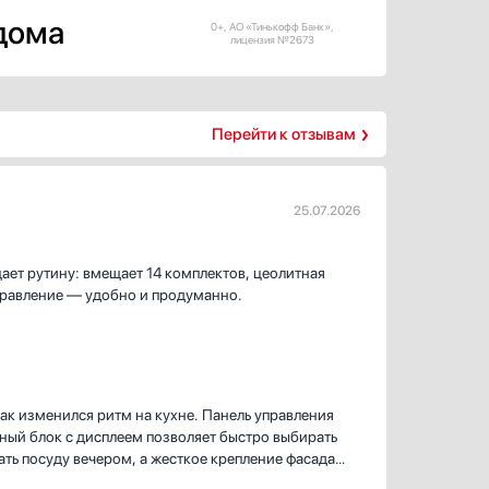
 дома
0+, АО «Тинькофф Банк»,
лицензия №2673
Перейти к отзывам
25.07.2026
ет рутину: вмещает 14 комплектов, цеолитная
правление — удобно и продуманно.
как изменился ритм на кухне. Панель управления
рный блок с дисплеем позволяет быстро выбирать
ть посуду вечером, а жесткое крепление фасада
ур дают свободу: быстрая мойка спасает, когда