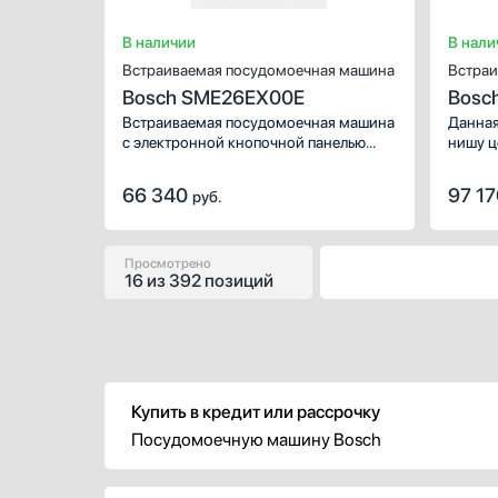
В наличии
В нали
Встраиваемая посудомоечная машина
Встраи
Bosch SME26EX00E
Bosc
Встраиваемая посудомоечная машина
Данная
с электронной кнопочной панелью
нишу ц
управления, рассчитанная
закрыв
на 13 комплектов.
Имеет 
66 340
97 1
руб.
может 
малень
загруз
компле
Просмотрено
16
из
392 позиций
послед
предот
посуды
процен
Купить в кредит или рассрочку
Посудомоечную машину Bosch