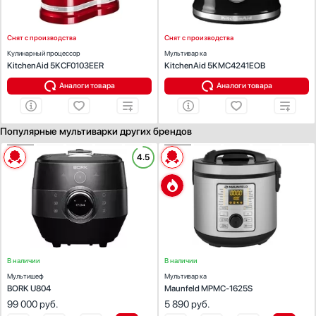
Таймер:
Есть
Таймер:
Есть
Мощность (Вт):
1550
Мощность (Вт):
750
Снят с производства
Снят с производства
Кулинарный процессор
Мультиварка
KitchenAid 5KCF0103EER
KitchenAid 5KMC4241EOB
Аналоги товара
Аналоги товара
Популярные мультиварки других брендов
ХАРАКТЕРИСТИКИ
ХАРАКТЕРИСТИКИ
4.5
Цвет:
серебряный
Цвет:
нержавеющая сталь
Объем (л):
3
Объем (л):
5
Приготовление на пару:
Есть
Число автоматических программ:
17
Дисплей :
Есть
Приготовление на пару:
Есть
Таймер:
Есть
Дисплей :
Есть
Мощность (Вт):
1400
Мощность (Вт):
860
В наличии
В наличии
Мультишеф
Мультиварка
BORK U804
Maunfeld MPMC-1625S
99 000
руб.
5 890
руб.