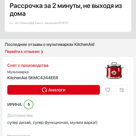
Рассрочка за 2 минуты, не выходя из
дома
0+, АО «Тинькофф Банк», лицензия №2673
Последние отзывы о мультиварках KitchenAid
Перейти к отзывам
Снят с производства
Мультиварка
KitchenAid 5KMC4244EER
Аналоги
ИРИНА
5
Достоинства:
супер дизай, супер функционал, мульти варка!)
Недостатки: