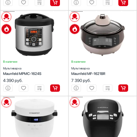
ХАРАКТЕРИСТИКИ
ХАРАКТЕРИСТИКИ
Цвет:
нержавеющая сталь
Цвет:
коричневый
Объем (л):
5
Объем (л):
5
Число автоматических программ:
21
Число автоматических программ:
30
Приготовление на пару:
Есть
Приготовление на пару:
Есть
Дисплей :
Есть
Дисплей :
Есть
Мощность (Вт):
860
Мощность (Вт):
1600
В наличии
В наличии
Мультиварка
Мультиварка
Maunfeld MPMC-1624S
Maunfeld MF-1621BR
4 390
руб.
7 390
руб.
ХАРАКТЕРИСТИКИ
ХАРАКТЕРИСТИКИ
Цвет:
белый
Цвет:
черный
Объем (л):
5
Объем (л):
5
Число автоматических программ:
8
Число автоматических программ:
12
Приготовление на пару:
Есть
Приготовление на пару:
Есть
Дисплей :
Есть
Дисплей :
Есть
Мощность (Вт):
860
Мощность (Вт):
860