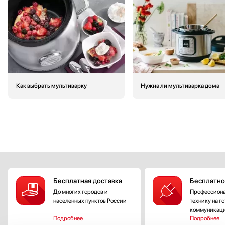
Как выбрать мультиварку
Нужна ли мультиварка дома
Бесплатная доставка
Бесплатно
До многих городов и
Профессиона
населенных пунктов России
технику на г
коммуникац
Подробнее
Подробнее