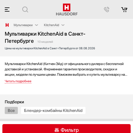
Мультиварки
KitchenAid
Мультиварки KitchenAid в Санкт-
Аксессуары
BORK
Петербурге
Аксессуары и принадлежности
Maunfeld
10 моделей
Цены на мультиварки KitchenAid в Санкт-Петербурге от 08.08.2026
Акустические системы
Аромастанции
Мультиварки KitchenAid (Китчен Эйд) от официального дилера с бесплатной
Барбекю
доставкой и установкой. Фирменная гарантия производителя, скидки и
Беспроводные акустические системы
акции, модели по лучшим ценам. Поможем выбрать и купить мультиварку на
Блендеры
выгодных условиях без переплаты. Новинки и хиты года, отзывы покупателей
и мнения специалистов, а также фотографии, техническая документация и
Вакуумные упаковщики
видео моделей.
Варочные панели
Варочные центры
Подборки
Вафельницы
Все
Блендер-комбайны KitchenAid
Вентиляторы
Весы
Фильтр
Винные шкафы