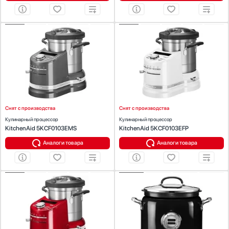
Стаканомоечные машины
Стиральные машины
ХАРАКТЕРИСТИКИ
ХАРАКТЕРИСТИКИ
Сушильные машины
Цвет:
серебряный
Цвет:
белый
Телевизоры
Объем (л):
4.5
Объем (л):
4.5
Число автоматических программ:
6
Число автоматических программ:
6
Тостеры
Приготовление на пару:
Есть
Приготовление на пару:
Есть
Увлажнители воздуха
Дисплей :
Есть
Дисплей :
Есть
Таймер:
Есть
Таймер:
Есть
Утюги
Мощность (Вт):
1550
Мощность (Вт):
1550
Фены
Снят с производства
Снят с производства
Холодильники
Кулинарный процессор
Кулинарный процессор
Холодильное оборудование
KitchenAid 5KCF0103EMS
KitchenAid 5KCF0103EFP
Хьюмидоры
Аналоги товара
Аналоги товара
Чайники
ХАРАКТЕРИСТИКИ
ХАРАКТЕРИСТИКИ
Цвет:
красный
Цвет:
черный
Объем (л):
4.5
Объем (л):
4.25
Число автоматических программ:
6
Число автоматических программ:
12
Приготовление на пару:
Есть
Приготовление на пару:
Есть
Дисплей :
Есть
Дисплей :
Есть