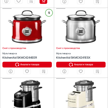
ХАРАКТЕРИСТИКИ
ХАРАКТЕРИСТИКИ
5
Цвет:
красный
Цвет:
нержавеющая сталь
Объем (л):
4.25
Объем (л):
4.25
Число автоматических программ:
12
Число автоматических программ:
12
Приготовление на пару:
Есть
Приготовление на пару:
Есть
Дисплей :
Есть
Дисплей :
Есть
Таймер:
Есть
Таймер:
Есть
Мощность (Вт):
750
Мощность (Вт):
750
Снят с производства
Снят с производства
Мультиварка
Мультиварка
KitchenAid 5KMC4244EER
KitchenAid 5KMC4241ESX
Аналоги товара
Аналоги товара
ХАРАКТЕРИСТИКИ
ХАРАКТЕРИСТИКИ
Цвет:
черный
Объем (л):
4.5
Объем (л):
4.5
Число автоматических программ:
6
Число автоматических программ:
6
Приготовление на пару:
Есть
Приготовление на пару:
Есть
Дисплей :
Есть
Дисплей :
Есть
Таймер:
Есть
Таймер:
Есть
Мощность (Вт):
1550