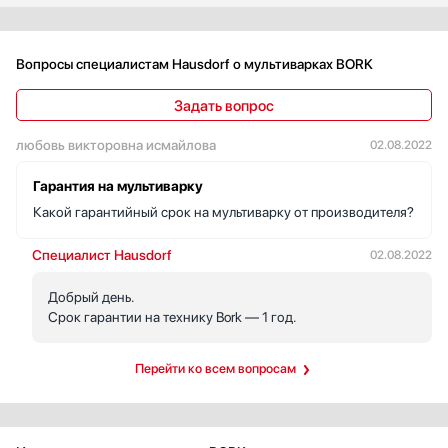
закладываю для каши, а утром просыпаюсь от обалденного
аромата. Каша всегда получается вкусной и вся семья ест ее с
большим удовольствием.
Вопросы специалистам Hausdorf о мультиварках BORK
Задать вопрос
любовь викторовна исмайлова
02.08.2022
Гарантия на мультиварку
Какой гарантийный срок на мультиварку от производителя?
Специалист Hausdorf
02.08.2022
Добрый день.
Срок гарантии на технику Bork — 1 год.
Перейти ко всем вопросам