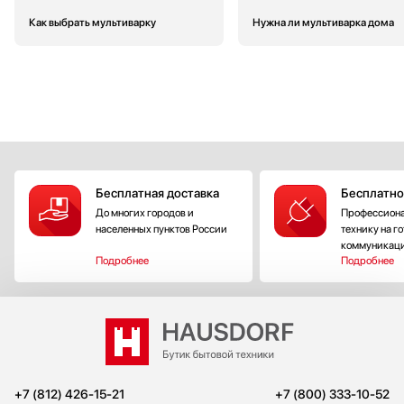
Как выбрать мультиварку
Нужна ли мультиварка дома
Бесплатная доставка
Бесплатно
До многих городов и
Профессиона
населенных пунктов России
технику на г
коммуникац
Подробнее
Подробнее
+7 (812) 426-15-21
+7 (800) 333-10-52