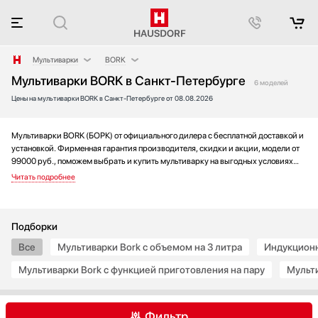
Мультиварки
BORK
Мультиварки BORK в Санкт-Петербурге
Аксессуары
Maunfeld
6 моделей
Цены на мультиварки BORK в Санкт-Петербурге от 08.08.2026
Аксессуары и принадлежности
Акустические системы
Аромастанции
Мультиварки BORK (БОРК) от официального дилера с бесплатной доставкой и
установкой. Фирменная гарантия производителя, скидки и акции, модели от
Барбекю
99000 руб., поможем выбрать и купить мультиварку на выгодных условиях
Беспроводные акустические системы
без переплаты. Новинки и хиты года, отзывы покупателей и мнения
специалистов, а также фотографии, техническая документация и видео
Блендеры
моделей.
Вакуумные упаковщики
Варочные панели
Подборки
Варочные центры
Все
Мультиварки Bork с объемом на 3 литра
Индукционн
Вафельницы
Мультиварки Bork с функцией приготовления на пару
Мульти
Вентиляторы
Весы
Винные шкафы
Фильтр