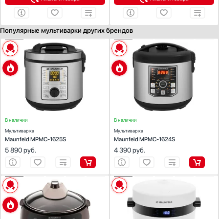
Стаканомоечные машины
Стиральные машины
Популярные мультиварки других брендов
Сушильные машины
Телевизоры
ХАРАКТЕРИСТИКИ
ХАРАКТЕРИСТИКИ
Цвет:
Тостеры
нержавеющая сталь
Цвет:
нержавеющая сталь
Объем (л):
5
Объем (л):
5
Увлажнители воздуха
Число автоматических программ:
17
Число автоматических программ:
21
Приготовление на пару:
Есть
Приготовление на пару:
Есть
Утюги
Дисплей :
Есть
Дисплей :
Есть
Фены
Мощность (Вт):
860
Мощность (Вт):
860
Холодильники
В наличии
Холодильное оборудование
В наличии
Мультиварка
Мультиварка
Хьюмидоры
Maunfeld MPMC-1625S
Maunfeld MPMC-1624S
Чайники
5 890
руб.
4 390
руб.
ХАРАКТЕРИСТИКИ
ХАРАКТЕРИСТИКИ
Цвет:
коричневый
Цвет:
белый
Объем (л):
5
Объем (л):
5
Число автоматических программ:
30
Число автоматических программ:
8