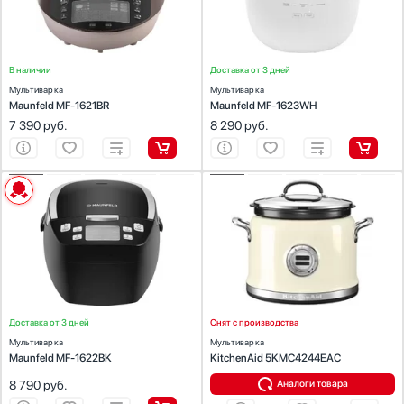
Приготовление на пару:
Есть
Приготовление на пару:
Есть
Дисплей :
Есть
Дисплей :
Есть
Мощность (Вт):
1600
Мощность (Вт):
860
В наличии
Доставка от 3 дней
Мультиварка
Мультиварка
Maunfeld MF-1621BR
Maunfeld MF-1623WH
7 390
руб.
8 290
руб.
ХАРАКТЕРИСТИКИ
ХАРАКТЕРИСТИКИ
Цвет:
черный
Объем (л):
4.25
Объем (л):
5
Число автоматических программ:
12
Число автоматических программ:
12
Приготовление на пару:
Есть
Приготовление на пару:
Есть
Дисплей :
Есть
Дисплей :
Есть
Таймер:
Есть
Мощность (Вт):
860
Мощность (Вт):
750
Доставка от 3 дней
Снят с производства
Мультиварка
Мультиварка
Maunfeld MF-1622BK
KitchenAid 5KMC4244EAC
8 790
руб.
Аналоги товара