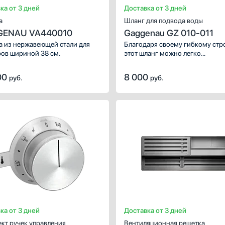
ка от 3 дней
Доставка от 3 дней
а
Шланг для подвода воды
ENAU VA440010
Gaggenau GZ 010-011
 из нержавеющей стали для
Благодаря своему гибкому ст
ов шириной 38 см.
этот шланг можно легко
замаскировать и спрятать от
посторонних глаз, чтобы он не 
00
8 000
руб.
руб.
общий интерьер Вашей кухни.
ХАРАКТЕРИСТИКИ
ХАРАКТЕРИСТИКИ
Предназначение:
Предназначение:
для вытяжек, для варочных панелей
для комби-панелей Дом
Материал:
Количество (шт):
металл
Цвет:
Материал:
нержавеющая ст
серебристый
Цвет:
нержавеющая ст
ка от 3 дней
Доставка от 3 дней
кт ручек управления
Вентиляционная решетка