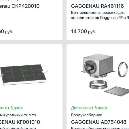
enau CKP420010
GAGGENAU RA461116
Вентиляционная решетка для
холодильников Gaggenau RF и 
60
14 700
руб.
руб.
ИСТИКИ
ХАРАКТЕРИСТИКИ
чение:
Предназначение:
для вытя
для посудомоечных машин
пластик
черный
ка от 3 дней
Доставка от 3 дней
ый угольный фильтр
Воздухосборник
ENAU KF001010
GAGGENAU AD754048
ый угольный фильтр
Воздухосборник предназначен