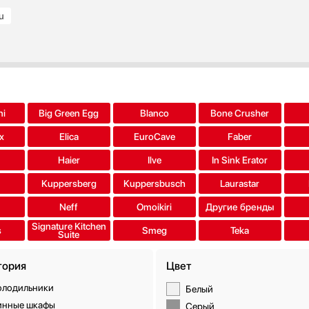
u
ni
Big Green Egg
Blanco
Bone Crusher
x
Elica
EuroCave
Faber
Haier
Ilve
In Sink Erator
Kuppersberg
Kuppersbusch
Laurastar
Neff
Omoikiri
Другие бренды
Signature Kitchen
s
Smeg
Teka
Suite
гория
Цвет
олодильники
Белый
инные шкафы
Серый