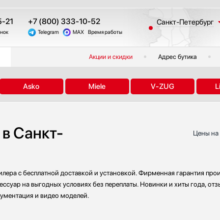
5-21
+7 (800) 333-10-52
Санкт-Петербург
онок
Telegram
MAX
Время работы
Москва
Казань
Акции и скидки
Адрес бутика
Краснодар
Екатеринбург
Asko
Miele
V-ZUG
L
Тюмень
Новосибирск
Челябинск
в Санкт-
Другие регионы
Цены на 
илера с бесплатной доставкой и установкой. Фирменная гарантия прои
ессуар на выгодных условиях без переплаты. Новинки и хиты года, от
кументация и видео моделей.