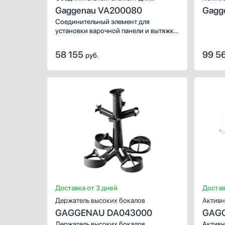
Gaggenau VA200080
Gagg
варочной панели
Соединительный элемент для
установки варочной панели и вытяжки
в одну нишу. Подходит модели
AL 200 180.
58 155
99 5
руб.
ХАРАКТЕР
Предназна
Материал:
Цвет:
Доставка от 3 дней
Достав
Держатель высоких бокалов
Активн
GAGGENAU DA043000
GAGG
Держатель высоких бокалов
Активн