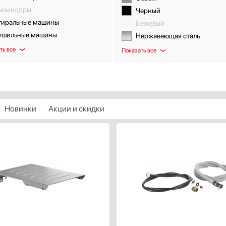
ьюмидоры
Черный
тиральные машины
Бежевый
ушильные машины
Нержавеющая сталь
ть все
Показать все
Новинки
Акции и скидки
ИСТИКИ
ХАРАКТЕРИСТИКИ
чение:
Предназначение:
для посудомоечных машин
для комби-панелей Домино, 
пластик
варочных пане
серый
Цвет:
нержавеющая ст