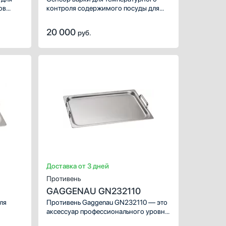
ов
контроля содержимого посуды для
х
варочных поверхностей flexInduction.
20 000
руб.
ая
ХАРАКТЕРИСТИКИ
ХАРАКТЕРИС
Предназначение:
Предназначен
лей
для варочных панелей
ний
Материал:
нержавеющая сталь
Материал:
ный
Цвет:
нержавеющая сталь
Цвет:
Доставка от 3 дней
Противень
GAGGENAU GN232110
ля
Противень Gaggenau GN232110 — это
аксессуар профессионального уровня
для приготовления в стиле Teppan Yaki,