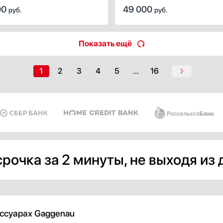
остей flexInduction.
00
49 000
руб.
руб.
Показать ещё
1
2
3
4
5
...
16
рочка за 2 минуты, не выходя из
ессуарах Gaggenau