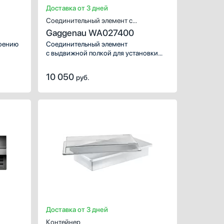
Доставка от 3 дней
Соединительный элемент с
Gaggenau WA027400
выдвижной полкой
роению
Соединительный элемент
с выдвижной полкой для установки
стиральной и сушильной машины
портил
в колонну.
10 050
руб.
ХАРАКТЕРИСТИКИ
ХАРАКТЕРИС
Предназначение:
для холодильников
Предназначен
ино
Цвет:
нержавеющая сталь
Материал:
2
аль
аль
Доставка от 3 дней
Контейнер