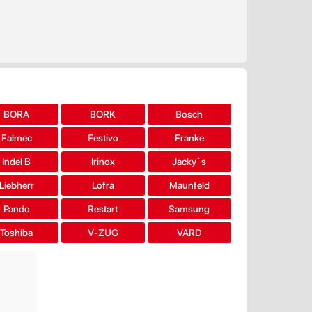
BORA
BORK
Bosch
Falmec
Festivo
Franke
Indel B
Irinox
Jacky`s
Liebherr
Lofra
Maunfeld
Pando
Restart
Samsung
Toshiba
V-ZUG
VARD