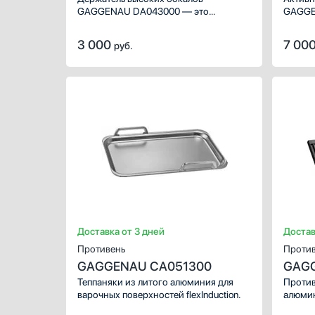
GAGGENAU DA043000 — это
GAGGE
аксессуар для посудомоечных машин
часть 
из новых серий 200 и 400, который
немецк
3 000
7 00
руб.
предназначается для безопасной
техник
и удобной мойки бокалов на длинной
Он пре
ножке.
работа
Этот р
в поме
ХАРАКТЕР
а осво
Предназна
Материал:
Цвет:
Доставка от 3 дней
Достав
Противень
Против
GAGGENAU CA051300
GAGG
Теппаняки из литого алюминия для
Против
варочных поверхностей flexInduction.
алюмин
покрыт