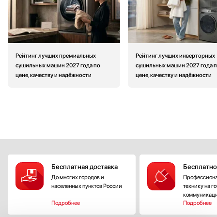
Рейтинг лучших премиальных
Рейтинг лучших инверторных
сушильных машин 2027 года по
сушильных машин 2027 года 
цене, качеству и надёжности
цене, качеству и надёжности
Бесплатная доставка
Бесплатно
До многих городов и
Профессиона
населенных пунктов России
технику на г
коммуникац
Подробнее
Подробнее