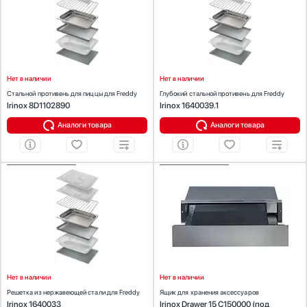
Количество (шт):
1
Количество (шт):
1
Материал:
сталь
Материал:
сталь
Цвет:
сталь
Цвет:
сталь
Нет в наличии
Нет в наличии
Стальной противень для пиццы для Freddy
Глубокий стальной противень для Freddy
Irinox 8D1102890
Irinox 1640039.1
Аналоги товара
Аналоги товара
ХАРАКТЕРИСТИКИ
ХАРАКТЕРИСТИКИ
Предназначение:
для холодильников
Предназначение:
для холодильников, для вакуумных
Количество (шт):
1
упаковщиков
Материал:
нержавеющая сталь
Цвет:
по палитре
Цвет:
нержавеющая сталь
Нет в наличии
Нет в наличии
Решетка из нержавеющей стали для Freddy
Ящик для хранения аксессуаров
Irinox 1640033
Irinox Drawer 15 C150000 (под