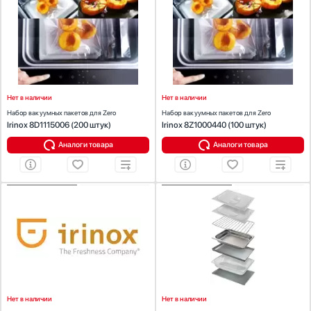
Предназначение:
Предназначение:
Стаканомоечные машины
для вакуумных упаковщиков
для вакуумных упаковщиков
Количество (шт):
200
Количество (шт):
100
Стиральные машины
Сушильные машины
Телевизоры
Тостеры
Нет в наличии
Нет в наличии
Увлажнители воздуха
Набор вакуумных пакетов для Zero
Набор вакуумных пакетов для Zero
Утюги
Irinox 8D1115006 (200 штук)
Irinox 8Z1000440 (100 штук)
Фены
Аналоги товара
Аналоги товара
Холодильники
Холодильное оборудование
Хьюмидоры
ХАРАКТЕРИСТИКИ
ХАРАКТЕРИСТИКИ
Чайники
Предназначение:
для холодильников
Предназначение:
для холодильников
Количество (шт):
1
Материал:
поликаробонат
Нет в наличии
Нет в наличии