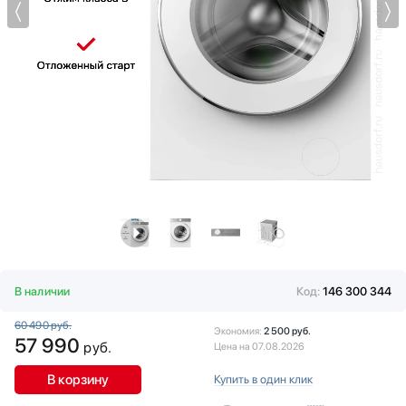
Витрины
KRONA
Водонагреватели
Kuppersberg
Вспениватели молока
Kuppersbusch
Вытяжки
LG
Гладильные системы
Maunfeld
Дровяные печи
Midea
Духовые шкафы
Miele
Измельчители пищевых отходов
Neff
Ионизаторы воды
Samsung
Комби-панели, фритюрницы и грили
Schaub Lorenz
Конвекционные печи
Schulthess
Кондиционеры
Siemens
Кофемашины
Smeg
В наличии
Код:
146 300 344
Кофемолки
Teka
60 490 руб.
Кухонные комбайны
Toshiba
Экономия:
2 500 руб.
57 990
руб.
Цена на 07.08.2026
Массажеры и спорт. инвентарь
V-ZUG
Микроволновые печи
VARD
В корзину
Купить в один клик
Миксеры
Vestfrost