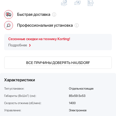
Мойки
Zigmund Shtain
Мультиварки
Быстрая доставка
Мясорубки
Наушники
Профессиональная установка
Обогреватели
Очистители воздуха
Сезонные скидки на технику Korting!
Пароварки
Подробнее
Паровые шкафы для одежды
Парогенераторы
Подогреватели
ВСЕ ПРИЧИНЫ ДОВЕРЯТЬ HAUSDORF
Посуда
Посудомоечные машины
Характеристики
Проф. аксессуары
Профессиональные ледогенераторы
Тип установки:
Отдельностоящая
Профессиональные посудомоечные машины
Габариты (ВхШхГ) (см):
85х59.5х53
Пылесосы
Скорость отжима (об/мин):
1400
Системы кипячения воды AquaHot
Управление:
Электронное
Смесители