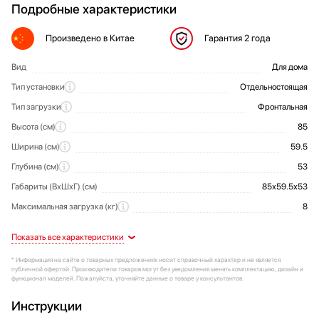
Подробные характеристики
Произведено
в Китае
Гарантия
2 года
Вид
Для дома
Общие характеристики
Тип установки
Отдельностоящая
Тип загрузки
Фронтальная
Высота (см)
85
Ширина (см)
59.5
Глубина (см)
53
Габариты (ВхШхГ) (см)
85х59.5х53
Максимальная загрузка (кг)
8
Количество режимов стирки
Стандартные программы:
Выбор температуры стирки
Класс отжима
Дизайн-серия
Управление
Скорость отжима (об/мин)
Мотор
Вес (кг)
Угол открытия дверцы (°)
Защита
От детей (блокировка функций
Базовая серия
Инверторный
Электронное
1400
140
Да
16
61
B
Режимы
Специальные программы
Функционал
Классы
Конструкция и дизайн
Управление
Характеристики отжима
Дополнительные характеристики
Технические характеристики
Установка и подключение
Безопасность
панели управления)
Отложенный старт
Класс стирки
Цвет
Элементы управления
Выбор скорости отжима
Особенности
Вес брутто (кг)
Глубина с открытой дверцей (см)
Диспенсер для жидких моющих
Сенсорные кнопки
Белый
99.7
Да
Да
Да
70
A
Хлопок
Защита от протечек воды
Да
Поворотный программатор
средств
* Информация на сайте о товарных предложениях носит справочный характер и не является
Макс. время установки таймера отложенного старта (ч)
Класс энергопотребления
Цвет люка
Отключение отжима
Число отделений для моющих средств
Ножки для регулировки высоты
Белый
A+++
Да
Да
Да
24
3
Смешанное белье
публичной офертой. Производители товаров могут без уведомления менять комплектацию, дизайн и
Дисплей
Степень защиты от протечек
Частичная
Да
функционал моделей. Пожалуйста, уточняйте данные о товаре у консультантов.
Сигнал окончания стирки
Диаметр загрузочного люка (см)
Потребление энергии (кВт)
Да
Да
1.9
54
Цветные вещи
Тип дисплея
Загрузочный люк
Защитная блокировка загрузочного
Цифровой
Инструкции
Деликатная:
Интеллектуальное управление
Материал бака
Потребление энергии (кВт·ч/цикл)
Технология экономии времени или
Пластик
люка
0.93
Индикация
Температуры стирки
стиркой
электроэнергии