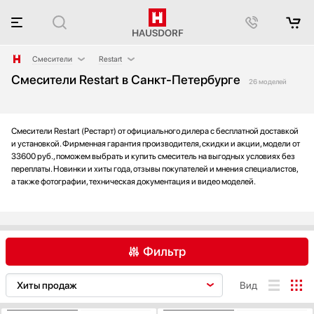
Смесители
Restart
Смесители Restart в Санкт-Петербурге
Аксессуары
Blanco
26 моделей
Аксессуары и принадлежности
Franke
Акустические системы
Fulgor Milano
Смесители Restart (Рестарт) от официального дилера с бесплатной доставкой
Аромастанции
Omoikiri
и установкой. Фирменная гарантия производителя, скидки и акции, модели от
Барбекю
Smeg
33600 руб., поможем выбрать и купить смеситель на выгодных условиях без
Беспроводные акустические системы
Teka
переплаты. Новинки и хиты года, отзывы покупателей и мнения специалистов,
а также фотографии, техническая документация и видео моделей.
Блендеры
Вакуумные упаковщики
Варочные панели
Варочные центры
Фильтр
Вафельницы
Вентиляторы
Blanco
Franke
Fulgor Milano
Вид
Весы
Graude
Omoikiri
Restart
Винные шкафы