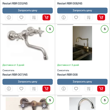
Restart RBR 020/NS
Restart RBR 008/NS
Запросить цену
Запросить цену
Длина излива, см
ХАРАКТЕРИСТИКИ
ХАРАКТЕРИСТИКИ
5
5
Цвет:
никель
Цвет:
латунь
Материал покрытия:
никель
Материал покрытия:
латунь
Количество монтажных отверстий
1
2
Аэратор
Доставка от 3 дней
Доставка от 3 дней
Смеситель
Смеситель
Есть
Restart RBR 007/NS
Restart RBR 008
Выдвижной излив
Запросить цену
Запросить цену
Есть
Найдено
26
товаров
ХАРАКТЕРИСТИКИ
ХАРАКТЕРИСТИКИ
5
5
Цвет:
латунь
Цвет:
никель
Материал покрытия:
латунь
Материал покрытия:
никель