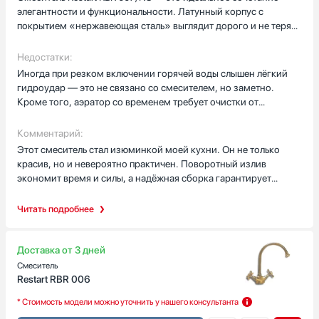
элегантности и функциональности. Латунный корпус с
покрытием «нержавеющая сталь» выглядит дорого и не теряет
блеска даже при ежедневном использовании. Особенно
радует поворотный излив — можно легко направить струю в
Недостатки:
любую точку мойки, что невероятно удобно при мытье
Иногда при резком включении горячей воды слышен лёгкий
крупной посуды или наполнении кастрюль. Аэратор создаёт
гидроудар — это не связано со смесителем, но заметно.
мягкий, но мощный поток без разбрызгивания. Управление
Кроме того, аэратор со временем требует очистки от
одним рычагом плавное и точное: легко регулировать
известкового налёта, особенно при жёсткой воде.
температуру и напор даже мокрыми руками. Керамический
Комментарий:
картридж обеспечивает долговечность и предотвращает
Этот смеситель стал изюминкой моей кухни. Он не только
протечки.
красив, но и невероятно практичен. Поворотный излив
экономит время и силы, а надёжная сборка гарантирует
долговечность. Установка была простой, а внешний вид
гармонично вписался в интерьер. Если вы ищете
Читать подробнее
качественный, стильный и удобный смеситель для
ежедневного использования, Restart RBR 007/NS — отличный
выбор.
Доставка от 3 дней
Смеситель
Restart RBR 006
* Стоимость модели можно уточнить у нашего консультанта