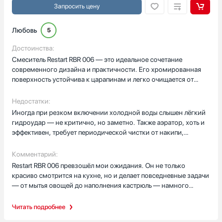
Запросить цену
Любовь
5
Достоинства:
Смеситель Restart RBR 006 — это идеальное сочетание
современного дизайна и практичности. Его хромированная
поверхность устойчива к царапинам и легко очищается от
известкового налёта. Высокий излив обеспечивает комфорт
при мытье крупной посуды, а поворотный механизм позволяет
Недостатки:
направлять струю в любую точку раковины. Особенно ценю
Иногда при резком включении холодной воды слышен лёгкий
наличие аэратора — он не только смягчает воду, но и
гидроудар — не критично, но заметно. Также аэратор, хоть и
значительно снижает её расход без потери напора. Установка
эффективен, требует периодической чистки от накипи,
оказалась проще, чем я ожидала: всё крепится надёжно, без
особенно если вода жёсткая. Кроме того, при максимальном
подтеков. Смеситель работает плавно, без рывков, а
напоре струя может немного разбрызгиваться, если
Комментарий:
регулировка температуры — точная и быстрая.
направлять её под острым углом к поверхности раковины.
Restart RBR 006 превзошёл мои ожидания. Он не только
красиво смотрится на кухне, но и делает повседневные задачи
— от мытья овощей до наполнения кастрюль — намного
удобнее. Я особенно рада, что выбрала модель с высоким
изливом: теперь не нужно поднимать тяжёлые сковородки,
Читать подробнее
чтобы их сполоснуть. Смеситель стал незаменимым