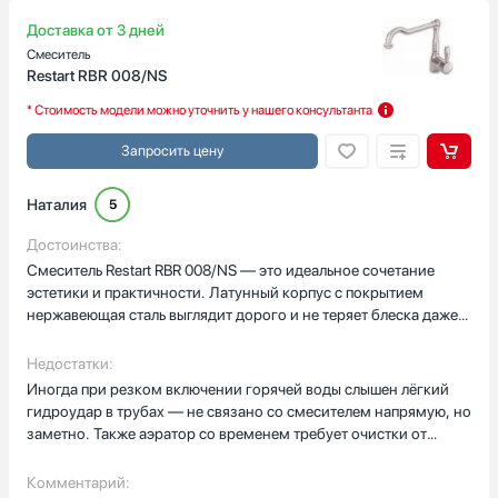
помощником на кухне, и я с удовольствием рекомендую его
всем, кто ценит качество и эргономику. За свою цену он
Доставка от 3 дней
предлагает отличное соотношение функциональности и
Смеситель
долговечности.
Restart RBR 008/NS
* Стоимость модели можно уточнить у нашего консультанта
Запросить цену
Наталия
5
Достоинства:
Смеситель Restart RBR 008/NS — это идеальное сочетание
эстетики и практичности. Латунный корпус с покрытием
нержавеющая сталь выглядит дорого и не теряет блеска даже
спустя месяцы активного использования. Особенно радует
функция поворотного излива — можно легко направить струю
Недостатки:
в любую точку мойки, что невероятно удобно при мытье
Иногда при резком включении горячей воды слышен лёгкий
крупной посуды или наполнении кастрюль. Аэратор
гидроудар в трубах — не связано со смесителем напрямую, но
обеспечивает мягкий, но мощный поток воды без
заметно. Также аэратор со временем требует очистки от
разбрызгивания. Управление одним рычагом плавное и
известкового налёта, особенно при жёсткой воде.
точное: легко регулировать температуру и напор даже
Комментарий:
мокрыми руками. Картридж керамический — никаких