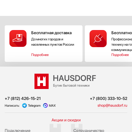
Бесплатная доставка
Бесплатно
До многих городов и
Профессиона
населенных пунктов России
технику на г
коммуникац
Подробнее
Подробнее
+7 (812) 426-15-21
+7 (800) 333-10-52
shop@hausdorf.ru
Написать:
Telegram
MAX
Акции и скидки
Подключение
Сотрудничество