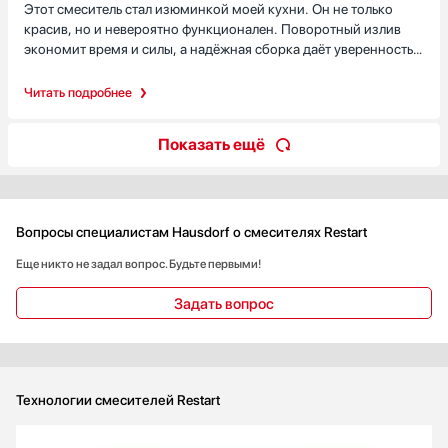
Этот смеситель стал изюминкой моей кухни. Он не только
подтёков и протечек за полгода использования.
красив, но и невероятно функционален. Поворотный излив
экономит время и силы, а надёжная сборка даёт уверенность в
долговечности. Установка была простой, а внешний вид
гармонично вписался в интерьер. Если вы ищете
Читать подробнее
качественный, стильный и удобный смеситель для
ежедневного использования, Restart RBR 008/NS — отличный
Показать ещё
выбор.
Вопросы специалистам Hausdorf о смесителях Restart
Еще никто не задал вопрос. Будьте первыми!
Задать вопрос
Технологии смесителей Restart