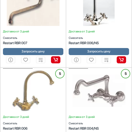
Доставка от 3 дней
Доставка от 3 дней
Смеситель
Смеситель
Restart RBR 007
Restart RBR 006/NS
Запросить цену
Запросить цену
ХАРАКТЕРИСТИКИ
ХАРАКТЕРИСТИКИ
5
5
Цвет:
латунь
Цвет:
никель
Материал покрытия:
латунь
Материал покрытия:
никель
Доставка от 3 дней
Доставка от 3 дней
Смеситель
Смеситель
Restart RBR 006
Restart RBR 004/NS