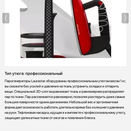
Тип утюга: профессиональный
Парогенераторы Laurastar оборудованы профессиональным утюгом весом 1 кг,
вы сможете без усилий и давления на ткань устранить складки и отпарить
вещи. Специальный 3D-слот выравнивает ткань и равномернее распределяет
пар по ткани. Пар рассеивается равномерно, позволяя разгладить даже самые
большие поверхности одним движением. Небольшой вес и эргономичная
форма дает возможность работать длительно время без излишнего давления
на руки. Тефлоновая насадка, идущая в комплекте к профессиональному утюгу,
защищает деликатные ткани от ожогов и появления блеска.