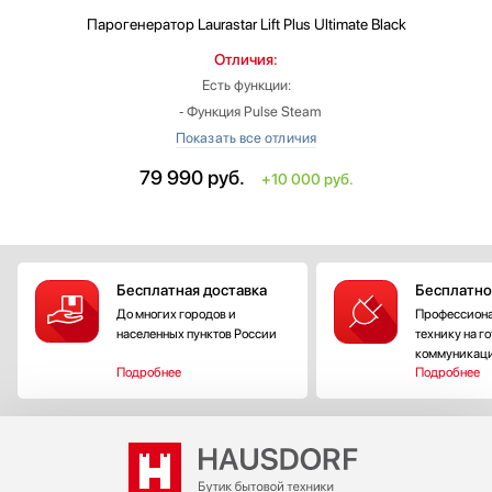
Парогенератор
Laurastar Lift Plus Ultimate Black
Отличия:
Есть функции:
‐ Функция Pulse Steam
‐ Автоматическая смотка шнура
Цвет: черный
79 990
руб.
+10 000 руб.
Длина электрического кабеля: больше на 0.3 м
Дизайн-линия: Подъем Плюс (Lift Plus)
Общий вес: больше на 0.2 кг
Особенности модели:
Бесплатная доставка
Бесплатно
‐ импульсная подача пара
До многих городов и
Профессиона
‐ активная 3D подошва
населенных пунктов России
технику на г
коммуникац
Подробнее
Подробнее