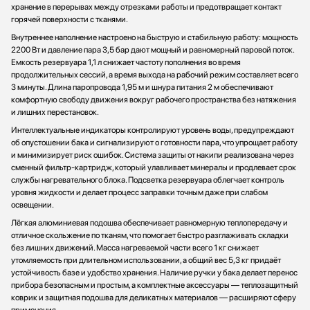
хранение в перерывах между отрезками работы и предотвращает контакт
горячей поверхности с тканями.
Внутреннее наполнение настроено на быструю и стабильную работу: мощность
2200 Вт и давление пара 3,5 бар дают мощный и равномерный паровой поток.
Емкость резервуара 1,1 л снижает частоту пополнения во время
продолжительных сессий, а время выхода на рабочий режим составляет всего
3 минуты. Длина паропровода 1,95 м и шнура питания 2 м обеспечивают
комфортную свободу движения вокруг рабочего пространства без натяжения
и лишних перестановок.
Интеллектуальные индикаторы контролируют уровень воды, предупреждают
об опустошении бака и сигнализируют о готовности пара, что упрощает работу
и минимизирует риск ошибок. Система защиты от накипи реализована через
сменный фильтр-картридж, который улавливает минералы и продлевает срок
службы нагревательного блока. Подсветка резервуара облегчает контроль
уровня жидкости и делает процесс заправки точным даже при слабом
освещении.
Лёгкая алюминиевая подошва обеспечивает равномерную теплопередачу и
отличное скольжение по тканям, что помогает быстро разглаживать складки
без лишних движений. Масса нагреваемой части всего 1 кг снижает
утомляемость при длительном использовании, а общий вес 5,3 кг придаёт
устойчивость базе и удобство хранения. Наличие ручки у бака делает перенос
прибора безопасным и простым, а комплектные аксессуары — теплозащитный
коврик и защитная подошва для деликатных материалов — расширяют сферу