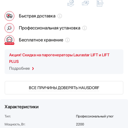
Мойки
Мультиварки
Быстрая доставка
Мясорубки
Наушники
Профессиональная установка
Обогреватели
Бесплатное хранение
Очистители воздуха
Пароварки
Акция! Скидка на парогенераторы Laurastar LIFT и LIFT
Паровые шкафы для одежды
PLUS
Подогреватели
Подробнее
Посуда
Посудомоечные машины
Проф. аксессуары
ВСЕ ПРИЧИНЫ ДОВЕРЯТЬ HAUSDORF
Профессиональные ледогенераторы
Профессиональные посудомоечные машины
Пылесосы
Характеристики
Системы кипячения воды AquaHot
Тип:
Профессиональный утюг
Смесители
Мощность, Вт:
2200
Соковыжималки