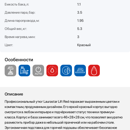
Емкость бака, л:
1.1
Стаканомоечные машины
Давление пара, бар:
Стиральные машины
3.5
Сушильные машины
Длина паропровода, м:
1.95
Телевизоры
Общий вес, кг:
5.3
Тостеры
Время нагрева, мин:
3
Увлажнители воздуха
Цвет:
Красный
Утюги
Фены
Особенности
Холодильники
Холодильное оборудование
Хьюмидоры
Чайники
Описание
Профессиональный утюг Laurastar Lift Red поражает выраженным цветом и
компактным, продуманным дизайном. Его яркий красный корпус выгодно
смотрится в любом интерьере и подчёркивает статус техники премиум-
класса. Корпус и база занимают всего 46×28×28 см, что позволяет аккуратно
разместить прибор даже в небольшой прачечной или на рабочем столе.
Эргономичная подставка для горячей подошвы обеспечивает безопасное