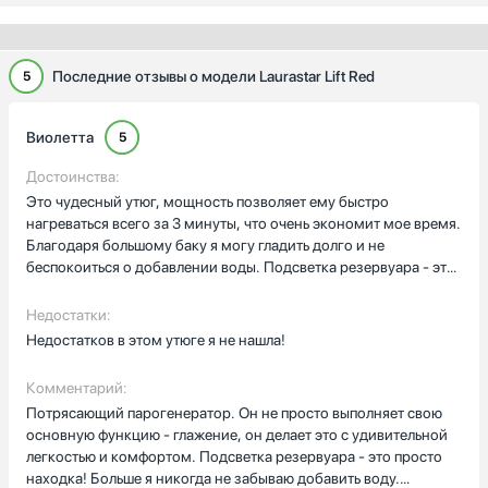
Последние отзывы о модели Laurastar Lift Red
5
Виолетта
5
Достоинства:
Это чудесный утюг, мощность позволяет ему быстро
нагреваться всего за 3 минуты, что очень экономит мое время.
Благодаря большому баку я могу гладить долго и не
беспокоиться о добавлении воды. Подсветка резервуара - это
просто находка! Никогда не забываю добавить воду.
Алюминиевая подошва идеально скользит по ткани, делая
Недостатки:
процесс глажения легким и приятным.
Недостатков в этом утюге я не нашла!
Комментарий:
Потрясающий парогенератор. Он не просто выполняет свою
основную функцию - глажение, он делает это с удивительной
легкостью и комфортом. Подсветка резервуара - это просто
находка! Больше я никогда не забываю добавить воду.