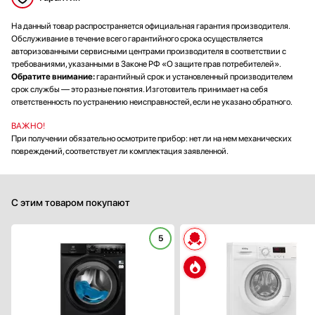
На данный товар распространяется официальная гарантия производителя.
Обслуживание в течение всего гарантийного срока осуществляется
авторизованными сервисными центрами производителя в соответствии с
требованиями, указанными в Законе РФ «О защите прав потребителей».
Обратите внимание:
гарантийный срок и установленный производителем
срок службы — это разные понятия. Изготовитель принимает на себя
ответственность по устранению неисправностей, если не указано обратного.
ВАЖНО!
При получении обязательно осмотрите прибор: нет ли на нем механических
повреждений, соответствует ли комплектация заявленной.
С этим товаром покупают
5
Тип установки:
отдельностоящ
Максимальная загрузка (кг):
Скорость отжима (об/мин):
14
Управление:
электронн
Количество режимов стирки: