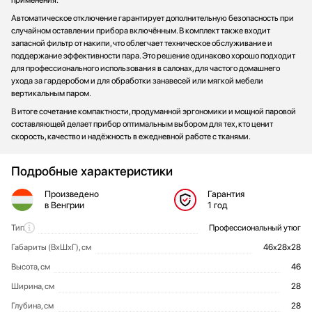
применения.
Автоматическое отключение гарантирует дополнительную безопасность при
случайном оставлении прибора включённым. В комплект также входит
запасной фильтр от накипи, что облегчает техническое обслуживание и
поддержание эффективности пара. Это решение одинаково хорошо подходит
для профессионального использования в салонах, для частого домашнего
ухода за гардеробом и для обработки занавесей или мягкой мебели
вертикальным паром.
В итоге сочетание компактности, продуманной эргономики и мощной паровой
составляющей делает прибор оптимальным выбором для тех, кто ценит
скорость, качество и надёжность в ежедневной работе с тканями.
Подробные характеристики
Произведено
Гарантия
в Венгрии
1 год
Тип
Профессиональный утюг
Общие характеристики
Габариты (ВхШхГ), см
46х28х28
Высота, см
46
Ширина, см
28
Глубина, см
28