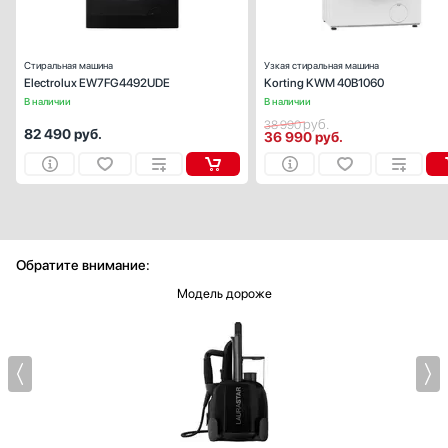
Ширина (см):
59
Глубина (см):
Стиральная машина
Узкая стиральная машина
Electrolux EW7FG4492UDE
Korting KWM 40B1060
В наличии
В наличии
руб.
38 990
82 490
руб.
36 990
руб.
Обратите внимание:
Модель дороже