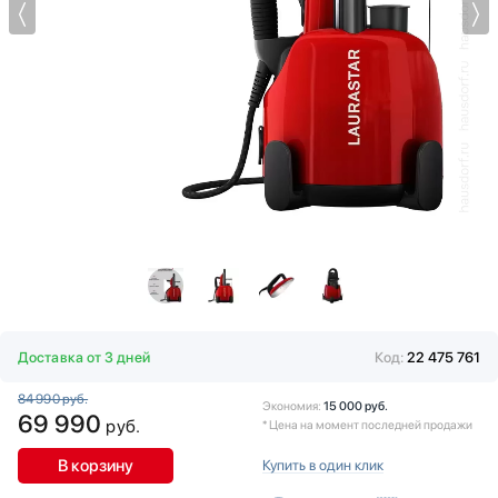
Витрины
Водонагреватели
Вспениватели молока
Вытяжки
Гладильные системы
Дровяные печи
Духовые шкафы
Измельчители пищевых отходов
Ионизаторы воды
Комби-панели, фритюрницы и грили
Конвекционные печи
Кондиционеры
Кофемашины
Доставка от 3 дней
Код:
22 475 761
Кофемолки
84 990 руб.
Кухонные комбайны
Экономия:
15 000 руб.
69 990
руб.
* Цена на момент последней продажи
Массажеры и спорт. инвентарь
Микроволновые печи
В корзину
Купить в один клик
Миксеры