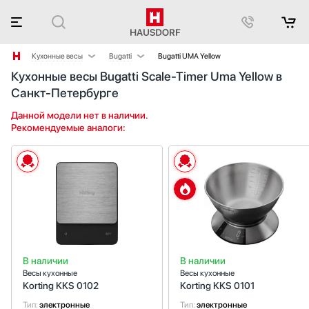
Кухонные весы
Bugatti
Bugatti UMA Yellow
Кухонные весы Bugatti Scale-Timer Uma Yellow в
Аксессуары
Korting
Санкт-Петербурге
Аксессуары и принадлежности
Smeg
Акустические системы
Данной модели нет в наличии.
Рекомендуемые аналоги:
Аромастанции
Барбекю
Беспроводные акустические системы
Блендеры
Вакуумные упаковщики
Варочные панели
Варочные центры
Вафельницы
В наличии
В наличии
Вентиляторы
Весы кухонные
Весы кухонные
Винные шкафы
Korting KKS 0102
Korting KKS 0101
Витрины
Тип:
электронные
Тип:
электронные