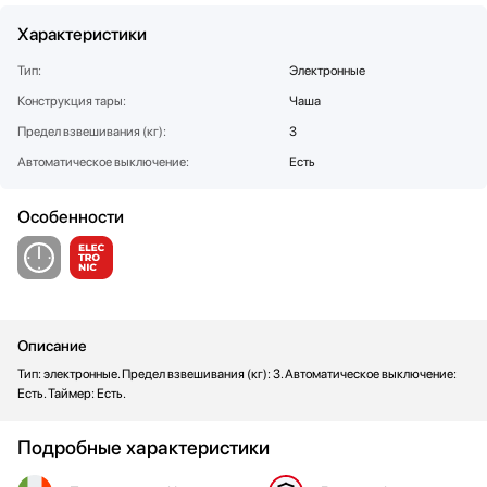
Стаканомоечные машины
Характеристики
Стиральные машины
Тип:
Электронные
Сушильные машины
Конструкция тары:
Телевизоры
Чаша
Тостеры
Предел взвешивания (кг):
3
Увлажнители воздуха
Автоматическое выключение:
Есть
Утюги
Фены
Особенности
Холодильники
Холодильное оборудование
Хьюмидоры
Чайники
Описание
Тип: электронные. Предел взвешивания (кг): 3. Автоматическое выключение:
Есть. Таймер: Есть.
Подробные характеристики