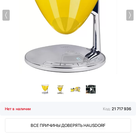
Мультиварки
Мясорубки
Наушники
Обогреватели
Очистители воздуха
Пароварки
Паровые шкафы для одежды
Парогенераторы
Подогреватели
Посуда
Посудомоечные машины
Проф. аксессуары
Профессиональные ледогенераторы
Профессиональные посудомоечные машины
Нет в наличии
Код:
21 717 936
Пылесосы
Системы кипячения воды AquaHot
ВСЕ ПРИЧИНЫ ДОВЕРЯТЬ HAUSDORF
Смесители
Соковыжималки