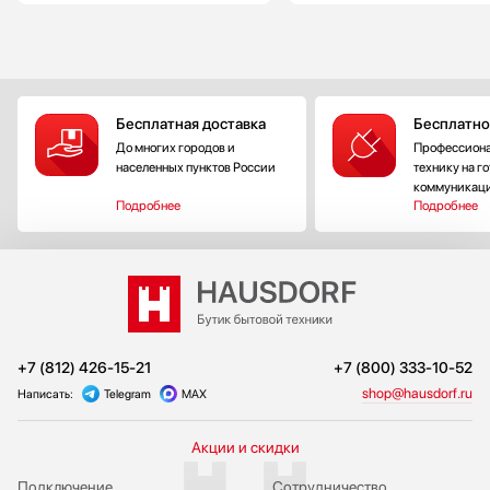
Бесплатная доставка
Бесплатно
До многих городов и
Профессиона
населенных пунктов России
технику на г
коммуникац
Подробнее
Подробнее
+7 (812) 426-15-21
+7 (800) 333-10-52
shop@hausdorf.ru
Написать:
Telegram
MAX
Акции и скидки
Подключение
Сотрудничество