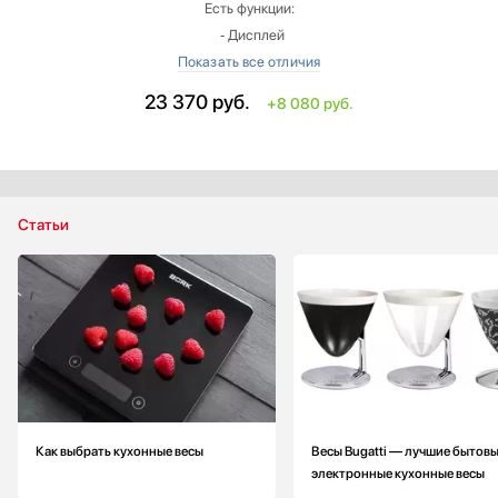
Есть функции:
‐ Дисплей
‐ Индикация перегрузки
‐ Измерение объема жидкости
23 370
руб.
+8 080 руб.
Предел взвешивания: больше на 2 кг
Точность измерения: больше на 1 г
Вес: больше на 0.44 кг
Цвет: белый
Страна производитель: Китай
Статьи
Материал корпуса: пластик
Как выбрать кухонные весы
Весы Bugatti — лучшие бытов
электронные кухонные весы