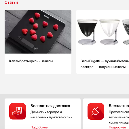
Статьи
Как выбрать кухонные весы
Весы Bugatti — лучшие бытов
электронные кухонные весы
Бесплатная доставка
Бесплатно
До многих городов и
Профессиона
населенных пунктов России
технику на г
коммуникац
Подробнее
Подробнее