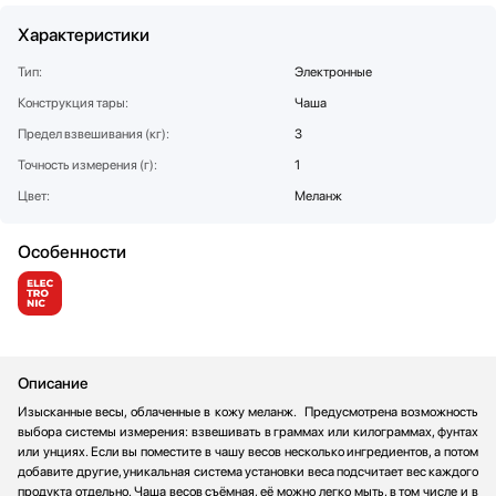
Стаканомоечные машины
Характеристики
Стиральные машины
Тип:
Электронные
Сушильные машины
Конструкция тары:
Телевизоры
Чаша
Тостеры
Предел взвешивания (кг):
3
Увлажнители воздуха
Точность измерения (г):
1
Утюги
Цвет:
Меланж
Фены
Холодильники
Особенности
Холодильное оборудование
Хьюмидоры
Чайники
Описание
Изысканные весы, облаченные в кожу меланж. Предусмотрена возможность
выбора системы измерения: взвешивать в граммах или килограммах, фунтах
или унциях. Если вы поместите в чашу весов несколько ингредиентов, а потом
добавите другие, уникальная система установки веса подсчитает вес каждого
продукта отдельно. Чаша весов съёмная, её можно легко мыть, в том числе и в