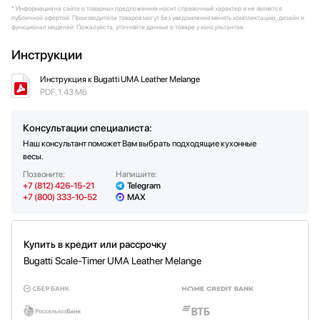
* Информация на сайте о товарных предложениях носит справочный характер и не является
Дизайнер: Innocenzo Rifino и Lorenzo
публичной офертой. Производители товаров могут без уведомления менять комплектацию, дизайн и
Ruggieri
функционал моделей. Пожалуйста, уточняйте данные о товаре у консультантов.
Инструкции
Инструкция к Bugatti UMA Leather Melange
PDF, 1.43 Мб
Консультации специалиста:
Наш консультант поможет Вам выбрать подходящие кухонные
весы.
Позвоните:
Напишите:
+7 (812) 426-15-21
Telegram
+7 (800) 333-10-52
MAX
Купить в кредит или рассрочку
Bugatti Scale-Timer UMA Leather Melange