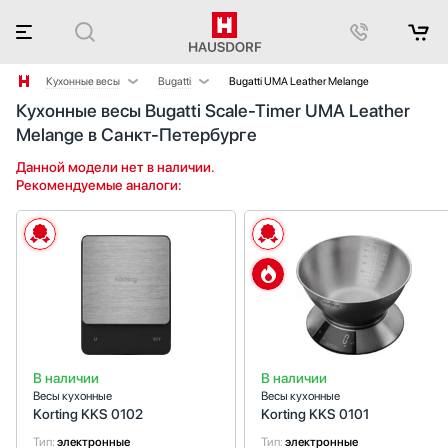
Кухонные весы
Bugatti
Bugatti UMA Leather Melange
Кухонные весы Bugatti Scale-Timer UMA Leather
Аксессуары
Korting
Melange в Санкт-Петербурге
Аксессуары и принадлежности
Smeg
Акустические системы
Данной модели нет в наличии.
Рекомендуемые аналоги:
Аромастанции
Барбекю
Беспроводные акустические системы
Блендеры
Вакуумные упаковщики
Варочные панели
Варочные центры
Вафельницы
В наличии
В наличии
Вентиляторы
Весы кухонные
Весы кухонные
Винные шкафы
Korting KKS 0102
Korting KKS 0101
Витрины
Тип:
электронные
Тип:
электронные