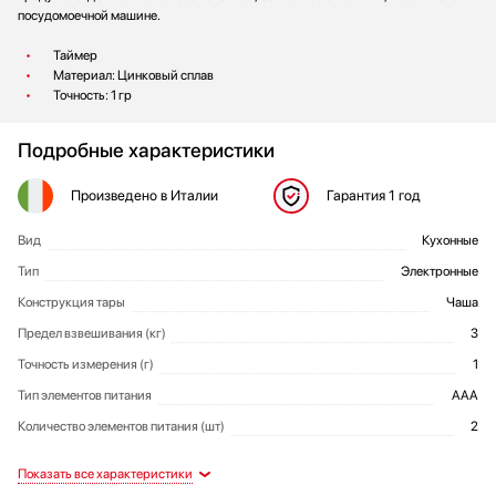
посудомоечной машине.
Таймер
Материал: Цинковый сплав
Точность: 1 гр
Подробные характеристики
Произведено
в Италии
Гарантия
1 год
Вид
Кухонные
Общие характеристики
Тип
Электронные
Конструкция тары
Чаша
Предел взвешивания (кг)
3
Точность измерения (г)
1
Тип элементов питания
AAA
Количество элементов питания (шт)
2
Цвет
Таймер
Вес (кг)
Дополнительный функционал и
Артикул
Таймер: на 90 мин 59 сек
00011574
Меланж
1.18
Да
Дизайн и материалы
Функциональные возможности
Габариты и вес
Дополнительные характеристики
особенности исполнения
Дисплей со светодиодной
Особенности дизайна
Последовательное взвешивание
Покрытие корпуса кожей
Да
подсветкой