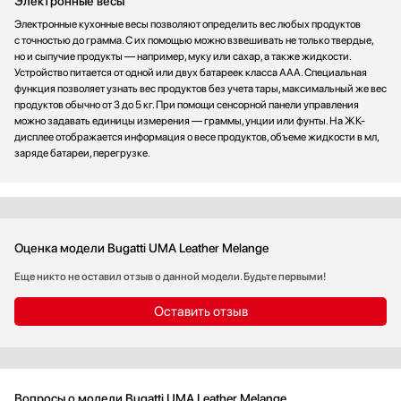
Электронные весы
Электронные кухонные весы позволяют определить вес любых продуктов
с точностью до грамма. С их помощью можно взвешивать не только твердые,
но и сыпучие продукты — например, муку или сахар, а также жидкости.
Устройство питается от одной или двух батареек класса ААА. Специальная
функция позволяет узнать вес продуктов без учета тары, максимальный же вес
продуктов обычно от 3 до 5 кг. При помощи сенсорной панели управления
можно задавать единицы измерения — граммы, унции или фунты. На ЖК-
дисплее отображается информация о весе продуктов, объеме жидкости в мл,
заряде батареи, перегрузке.
Оценка модели Bugatti UMA Leather Melange
Еще никто не оставил отзыв о данной модели. Будьте первыми!
Оставить отзыв
Вопросы о модели Bugatti UMA Leather Melange