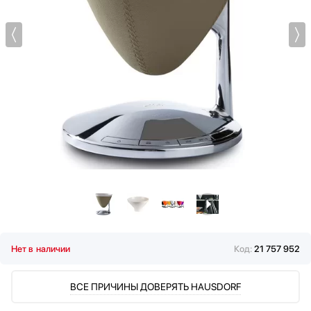
Мультиварки
Мясорубки
Наушники
Обогреватели
Очистители воздуха
Пароварки
Паровые шкафы для одежды
Парогенераторы
Подогреватели
Посуда
Посудомоечные машины
Проф. аксессуары
Профессиональные ледогенераторы
Профессиональные посудомоечные машины
Нет в наличии
Код:
21 757 952
Пылесосы
Системы кипячения воды AquaHot
ВСЕ ПРИЧИНЫ ДОВЕРЯТЬ HAUSDORF
Смесители
Соковыжималки