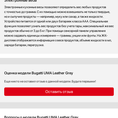
Электронные весы
Электронные кухонные весы позволяют определить вес любых продуктов
с точностью до грамма. С их помощью можно взвешивать не только твердые,
но и сыпучие продукты — например, муку или сахар, а также жидкости.
Устройство питается от одной или двух батареек класса ААА. Специальная
функция позволяет узнать вес продуктов без учета тары, максимальный же вес
продуктов обычно от 3 до 5 кг. При помощи сенсорной панели управления
можно задавать единицы измерения — граммы, унции или фунты. На ЖК-
дисплее отображается информация о весе продуктов, объеме жидкости в мл,
заряде батареи, перегрузке.
Оценка модели Bugatti UMA Leather Grey
Еще никто не оставил отзыв о данной модели. Будьте первыми!
Оставить отзыв
Вопросы о модели Bugatti UMA Leather Grey