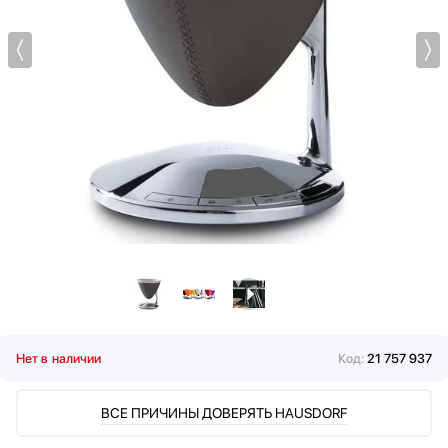
Мультиварки
Мясорубки
Наушники
Обогреватели
Очистители воздуха
Пароварки
Паровые шкафы для одежды
Парогенераторы
Подогреватели
Посуда
Посудомоечные машины
Проф. аксессуары
Профессиональные ледогенераторы
Профессиональные посудомоечные машины
Нет в наличии
Код:
21 757 937
Пылесосы
Системы кипячения воды AquaHot
ВСЕ ПРИЧИНЫ ДОВЕРЯТЬ HAUSDORF
Смесители
Соковыжималки