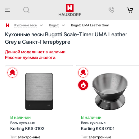
Кухонные весы
Bugatti
Bugatti UMA Leather Grey
Кухонные весы Bugatti Scale-Timer UMA Leather
Аксессуары
Korting
Grey в Санкт-Петербурге
Аксессуары и принадлежности
Smeg
Акустические системы
Данной модели нет в наличии.
Рекомендуемые аналоги:
Аромастанции
Барбекю
Беспроводные акустические системы
Блендеры
Вакуумные упаковщики
Варочные панели
Варочные центры
Вафельницы
В наличии
В наличии
Вентиляторы
Весы кухонные
Весы кухонные
Винные шкафы
Korting KKS 0102
Korting KKS 0101
Витрины
Тип:
электронные
Тип:
электронные