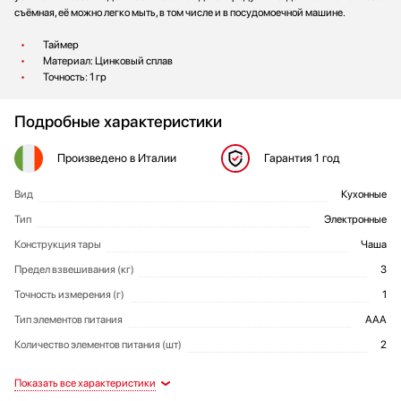
съёмная, её можно легко мыть, в том числе и в посудомоечной машине.
Таймер
Материал: Цинковый сплав
Точность: 1 гр
Подробные характеристики
Произведено
в Италии
Гарантия
1 год
Вид
Кухонные
Общие характеристики
Тип
Электронные
Конструкция тары
Чаша
Предел взвешивания (кг)
3
Точность измерения (г)
1
Тип элементов питания
AAA
Количество элементов питания (шт)
2
Цвет
Таймер
Вес (кг)
Дополнительный функционал и
Артикул
Таймер: на 90 мин 59 сек
00011573
Серый
1.18
Да
Дизайн и материалы
Функциональные возможности
Габариты и вес
Дополнительные характеристики
особенности исполнения
Дисплей со светодиодной
Особенности дизайна
Последовательное взвешивание
Покрытие корпуса кожей
Да
подсветкой