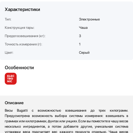
Стаканомоечные машины
Характеристики
Стиральные машины
Тип:
Электронные
Сушильные машины
Конструкция тары:
Телевизоры
Чаша
Тостеры
Предел взвешивания (кг):
3
Увлажнители воздуха
Точность измерения (г):
1
Утюги
Цвет:
Серый
Фены
Холодильники
Особенности
Холодильное оборудование
Хьюмидоры
Чайники
Описание
Весы Bugatti с возможностью взвешивания до трех килограмм.
Предусмотрена возможность выбора системы измерения: взвешивать в
граммах или килограммах, фунтах или унциях. Если вы поместите в чашу весов
несколько ингредиентов, а потом добавите другие, уникальная система
установки веса подсчитает вес каждого продукта отдельно. Чаша весов