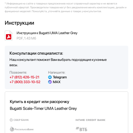
* Информация на сайте о товарных предложениях носит справочный характер и не является
Дизайнер: Innocenzo Rifino и Lorenzo
публичной офертой. Производители товаров могут без уведомления менять комплектацию, дизайн и
Ruggieri
функционал моделей. Пожалуйста, уточняйте данные о товаре у консультантов.
Инструкции
Инструкция к Bugatti UMA Leather Grey
PDF, 1.43 Мб
Консультации специалиста:
Наш консультант поможет Вам выбрать подходящие кухонные
весы.
Позвоните:
Напишите:
+7 (812) 426-15-21
Telegram
+7 (800) 333-10-52
MAX
Купить в кредит или рассрочку
Bugatti Scale-Timer UMA Leather Grey