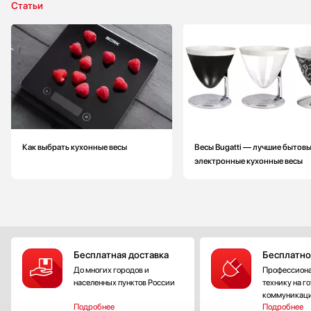
Статьи
Как выбрать кухонные весы
Весы Bugatti — лучшие бытов
электронные кухонные весы
Бесплатная доставка
Бесплатно
До многих городов и
Профессиона
населенных пунктов России
технику на г
коммуникац
Подробнее
Подробнее