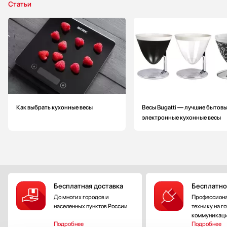
Статьи
Как выбрать кухонные весы
Весы Bugatti — лучшие бытов
электронные кухонные весы
Бесплатная доставка
Бесплатно
До многих городов и
Профессиона
населенных пунктов России
технику на г
коммуникац
Подробнее
Подробнее