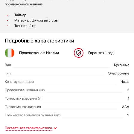
посудомоечной машине.
Таймер
Материал: Цинковый сплав
Точность: 1 гр
Подробные характеристики
Произведено
в Италии
Гарантия
1 год
Вид
Кухонные
Общие характеристики
Тип
Электронные
Конструкция тары
Чаша
Предел взвешивания (кг)
3
Точность измерения (г)
1
Тип элементов питания
AAA
Количество элементов питания (шт)
2
Цвет
Таймер
Вес (кг)
Дополнительный функционал и
Артикул
Таймер: на 90 мин 59 сек
00011572
Зеленый
1.18
Да
Дизайн и материалы
Функциональные возможности
Габариты и вес
Дополнительные характеристики
особенности исполнения
Дисплей со светодиодной
Особенности дизайна
Последовательное взвешивание
Покрытие корпуса кожей
Да
подсветкой