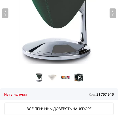
Мультиварки
Мясорубки
Наушники
Обогреватели
Очистители воздуха
Пароварки
Паровые шкафы для одежды
Парогенераторы
Подогреватели
Посуда
Посудомоечные машины
Проф. аксессуары
Профессиональные ледогенераторы
Профессиональные посудомоечные машины
Нет в наличии
Код:
21 757 946
Пылесосы
Системы кипячения воды AquaHot
ВСЕ ПРИЧИНЫ ДОВЕРЯТЬ HAUSDORF
Смесители
Соковыжималки