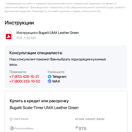
* Информация на сайте о товарных предложениях носит справочный характер и не является
Дизайнер: Innocenzo Rifino и Lorenzo
публичной офертой. Производители товаров могут без уведомления менять комплектацию, дизайн и
Ruggieri
функционал моделей. Пожалуйста, уточняйте данные о товаре у консультантов.
Инструкции
Инструкция к Bugatti UMA Leather Green
PDF, 1.43 Мб
Консультации специалиста:
Наш консультант поможет Вам выбрать подходящие кухонные
весы.
Позвоните:
Напишите:
+7 (812) 426-15-21
Telegram
+7 (800) 333-10-52
MAX
Купить в кредит или рассрочку
Bugatti Scale-Timer UMA Leather Green