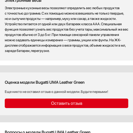
Электронные весы
Электронные кухонные весы позволяют определить вес любых продуктов
с точностью до грамма. С их помощью можно взвешивать не только твердые,
но и сыпучие продукты — например, муку или сахар, а также жидкости.
Устройство питается от одной или двух батареек класса ААА. Специальная
функция позволяет узнать вес продуктов без учета тары, максимальный же вес
продуктов обычно от 3 до 5 кг. При помощи сенсорной панели управления
можно задавать единицы измерения — граммы, унции или фунты. На ЖК-
дисплее отображается информация о весе продуктов, объеме жидкости в мл,
заряде батареи, перегрузке.
Оценка модели Bugatti UMA Leather Green
Еще никто не оставил отзыв о данной модели. Будьте первыми!
Оставить отзыв
Вопросы о модели Bugatti UMA Leather Green