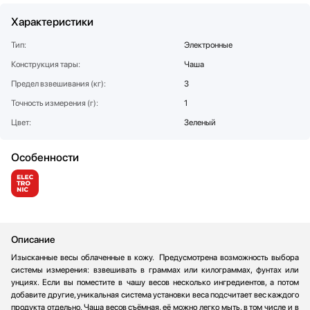
Стаканомоечные машины
Характеристики
Стиральные машины
Тип:
Электронные
Сушильные машины
Конструкция тары:
Телевизоры
Чаша
Тостеры
Предел взвешивания (кг):
3
Увлажнители воздуха
Точность измерения (г):
1
Утюги
Цвет:
Зеленый
Фены
Холодильники
Особенности
Холодильное оборудование
Хьюмидоры
Чайники
Описание
Изысканные весы облаченные в кожу. Предусмотрена возможность выбора
системы измерения: взвешивать в граммах или килограммах, фунтах или
унциях. Если вы поместите в чашу весов несколько ингредиентов, а потом
добавите другие, уникальная система установки веса подсчитает вес каждого
продукта отдельно. Чаша весов съёмная, её можно легко мыть, в том числе и в