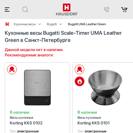
Кухонные весы
Bugatti
Bugatti UMA Leather Green
Кухонные весы Bugatti Scale-Timer UMA Leather
Аксессуары
Korting
Green в Санкт-Петербурге
Аксессуары и принадлежности
Smeg
Акустические системы
Данной модели нет в наличии.
Рекомендуемые аналоги:
Аромастанции
Барбекю
Беспроводные акустические системы
Блендеры
Вакуумные упаковщики
Варочные панели
Варочные центры
Вафельницы
В наличии
В наличии
Вентиляторы
Весы кухонные
Весы кухонные
Винные шкафы
Korting KKS 0102
Korting KKS 0101
Витрины
Тип:
электронные
Тип:
электронные