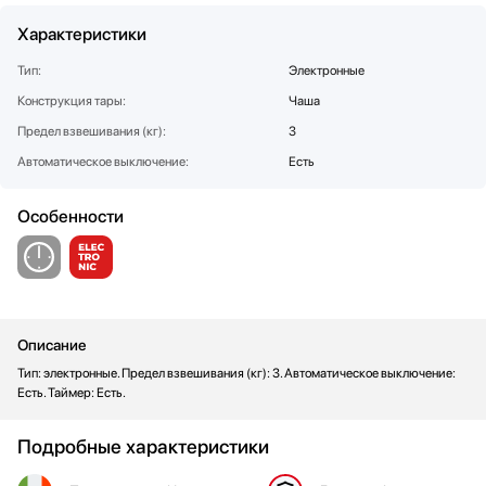
Стаканомоечные машины
Характеристики
Стиральные машины
Тип:
Электронные
Сушильные машины
Конструкция тары:
Телевизоры
Чаша
Тостеры
Предел взвешивания (кг):
3
Увлажнители воздуха
Автоматическое выключение:
Есть
Утюги
Фены
Особенности
Холодильники
Холодильное оборудование
Хьюмидоры
Чайники
Описание
Тип: электронные. Предел взвешивания (кг): 3. Автоматическое выключение:
Есть. Таймер: Есть.
Подробные характеристики