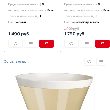
Водонагреватели
Предел взвешивания (кг):
5
Предел взвешивания (кг):
5
Вспениватели молока
Автоматическое выключение:
Есть
Автоматическое выключение:
Есть
Вытяжки
Точность измерения (г):
1
Точность измерения (г):
1
Гладильные системы
Цвет:
черный
Цвет:
нержавеющая сталь
Дровяные печи
1 990 руб.
1 490
руб.
1 790
руб.
Духовые шкафы
Измельчители пищевых отходов
Ионизаторы воды
Комби-панели, фритюрницы и грили
Конвекционные печи
Оставить отзыв
Кондиционеры
Кофемашины
Кофемолки
Кухонные комбайны
Массажеры и спорт. инвентарь
Микроволновые печи
Миксеры
Мойки