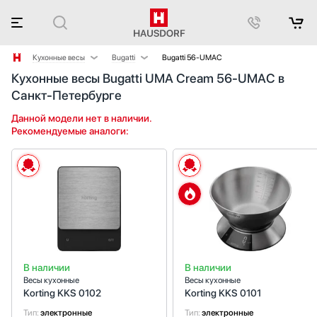
Кухонные весы
Bugatti
Bugatti 56-UMAC
Кухонные весы Bugatti UMA Cream 56-UMAC в
Аксессуары
Korting
Санкт-Петербурге
Аксессуары и принадлежности
Smeg
Акустические системы
Данной модели нет в наличии.
Рекомендуемые аналоги:
Аромастанции
Барбекю
Беспроводные акустические системы
Блендеры
Вакуумные упаковщики
Варочные панели
Варочные центры
Вафельницы
В наличии
В наличии
Вентиляторы
Весы кухонные
Весы кухонные
Винные шкафы
Korting KKS 0102
Korting KKS 0101
Витрины
Тип:
электронные
Тип:
электронные