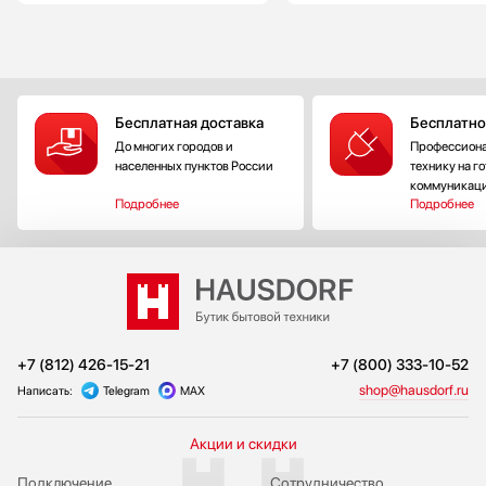
Бесплатная доставка
Бесплатно
До многих городов и
Профессиона
населенных пунктов России
технику на г
коммуникац
Подробнее
Подробнее
+7 (812) 426-15-21
+7 (800) 333-10-52
shop@hausdorf.ru
Написать:
Telegram
MAX
Акции и скидки
Подключение
Сотрудничество