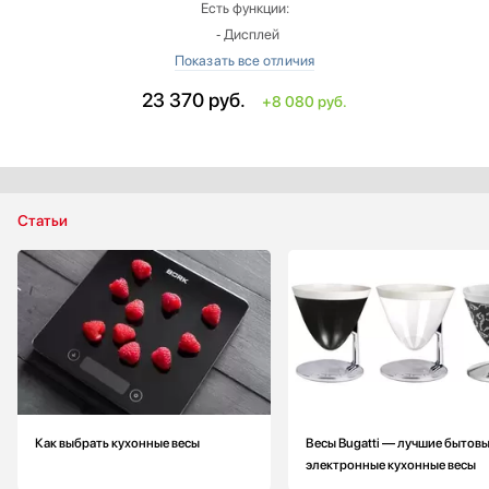
Есть функции:
‐ Дисплей
‐ Индикация перегрузки
‐ Измерение объема жидкости
23 370
руб.
+8 080 руб.
Предел взвешивания: больше на 2 кг
Точность измерения: больше на 1 г
Вес: больше на 0.44 кг
Цвет: белый
Страна производитель: Китай
Статьи
Материал корпуса: пластик
Как выбрать кухонные весы
Весы Bugatti — лучшие бытов
электронные кухонные весы