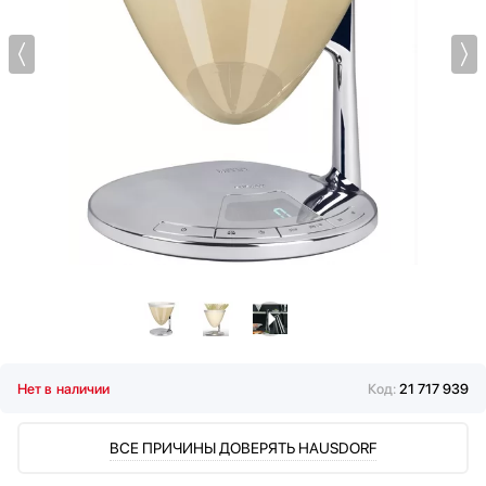
Мультиварки
Мясорубки
Наушники
Обогреватели
Очистители воздуха
Пароварки
Паровые шкафы для одежды
Парогенераторы
Подогреватели
Посуда
Посудомоечные машины
Проф. аксессуары
Профессиональные ледогенераторы
Профессиональные посудомоечные машины
Нет в наличии
Код:
21 717 939
Пылесосы
Системы кипячения воды AquaHot
ВСЕ ПРИЧИНЫ ДОВЕРЯТЬ HAUSDORF
Смесители
Соковыжималки