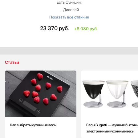
Есть функции:
‐ Дисплей
‐ Индикация перегрузки
‐ Измерение объема жидкости
23 370
руб.
+8 080 руб.
Предел взвешивания: больше на 2 кг
Точность измерения: больше на 1 г
Вес: больше на 0.44 кг
Цвет: белый
Страна производитель: Китай
Статьи
Материал корпуса: пластик
Как выбрать кухонные весы
Весы Bugatti — лучшие бытов
электронные кухонные весы