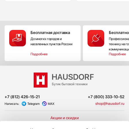
Бесплатная доставка
Бесплатно
До многих городов и
Профессиона
населенных пунктов России
технику на г
коммуникац
Подробнее
Подробнее
+7 (812) 426-15-21
+7 (800) 333-10-52
shop@hausdorf.ru
Написать:
Telegram
MAX
Акции и скидки
Подключение
Сотрудничество