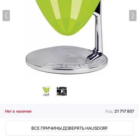
Мультиварки
Мясорубки
Наушники
Обогреватели
Очистители воздуха
Пароварки
Паровые шкафы для одежды
Парогенераторы
Подогреватели
Посуда
Посудомоечные машины
Проф. аксессуары
Профессиональные ледогенераторы
Профессиональные посудомоечные машины
Нет в наличии
Код:
21 717 937
Пылесосы
Системы кипячения воды AquaHot
ВСЕ ПРИЧИНЫ ДОВЕРЯТЬ HAUSDORF
Смесители
Соковыжималки