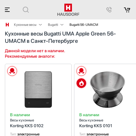
Кухонные весы
Bugatti
Bugatti 56-UMACM
Кухонные весы Bugatti UMA Apple Green 56-
Аксессуары
Korting
UMACM в Санкт-Петербурге
Аксессуары и принадлежности
Smeg
Акустические системы
Данной модели нет в наличии.
Рекомендуемые аналоги:
Аромастанции
Барбекю
Беспроводные акустические системы
Блендеры
Вакуумные упаковщики
Варочные панели
Варочные центры
Вафельницы
В наличии
В наличии
Вентиляторы
Весы кухонные
Весы кухонные
Винные шкафы
Korting KKS 0102
Korting KKS 0101
Витрины
Тип:
электронные
Тип:
электронные