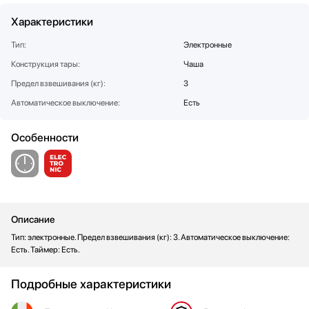
Стаканомоечные машины
Характеристики
Стиральные машины
Тип:
Электронные
Сушильные машины
Конструкция тары:
Телевизоры
Чаша
Тостеры
Предел взвешивания (кг):
3
Увлажнители воздуха
Автоматическое выключение:
Есть
Утюги
Фены
Особенности
Холодильники
Холодильное оборудование
Хьюмидоры
Чайники
Описание
Тип: электронные. Предел взвешивания (кг): 3. Автоматическое выключение:
Есть. Таймер: Есть.
Подробные характеристики