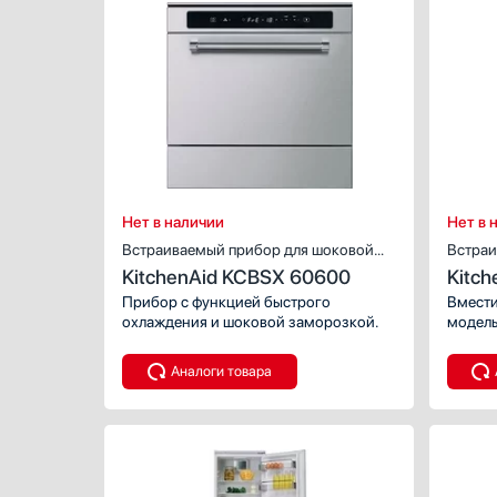
л
холодильного отделения, включения
ХАРАКТЕР
питания — позволяют быстро
проверять и менять настройки.
Тип:
Количество камер: 2.
Вид:
шк
Ширина (с
Срок
Количество
Высота (см
Нет в наличии
Нет в 
Встраиваемый прибор для шоковой
Встраи
KitchenAid KCBSX 60600
Kitc
заморозки продуктов
Прибор с функцией быстрого
Вмести
охлаждения и шоковой заморозкой.
модель
Аналоги товара
ХАРАКТЕР