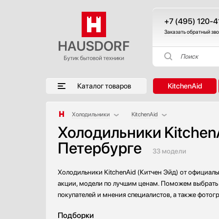
+7 (495) 120-4
Заказать обратный зв
Поиск
Каталог товаров
KitchenAid
Холодильники
KitchenAid
Холодильники KitchenA
Аксессуары
AEG
Петербурге
Аксессуары и принадлежности
Asko
33 модели
Акустические системы
Barazza
Аромастанции
Bertazzoni
Холодильники KitchenAid (Китчен Эйд) от официаль
Барбекю
BORA
акции, модели по лучшим ценам. Поможем выбрать и
Беспроводные акустические системы
BORK
покупателей и мнения специалистов, а также фотог
Блендеры
Bosch
Подборки
Вакуумные упаковщики
Brandt