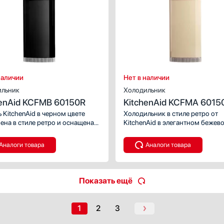
встраиваемый
одильник с морозильником
м):
54
 камер:
2
):
193.5
пор:
справа
наличии
Нет в наличии
ильник
Холодильник
henAid KCFMB 60150R
KitchenAid KCFMA 6015
 KitchenAid в черном цвете
Холодильник в стиле ретро от
ена в стиле ретро и оснащена
KitchenAid в элегантном бежев
онным управлением.
цвете.
Аналоги товара
Аналоги товара
Показать ещё
1
2
3