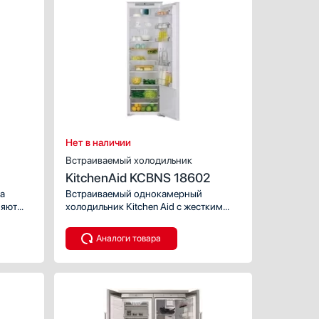
мый
ком
54
2
3.5
ава
Нет в наличии
Встраиваемый холодильник
KitchenAid KCBNS 18602
ба
Встраиваемый однокамерный
няют
холодильник Kitchen Aid с жестким
креплением фасадов.
Аналоги товара