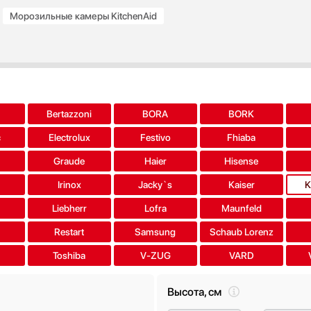
Морозильные камеры KitchenAid
a
Bertazzoni
BORA
BORK
c
Electrolux
Festivo
Fhiaba
Graude
Haier
Hisense
Irinox
Jacky`s
Kaiser
K
Liebherr
Lofra
Maunfeld
Restart
Samsung
Schaub Lorenz
Toshiba
V-ZUG
VARD
Высота, см