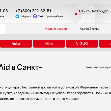
1-03
+7 (800) 222-32-51
Санкт-Петербург
онок
Telegram
MAX
Время работы
Москва
Казань
Акции и скидки
Адрес бутика
Краснодар
Екатеринбург
Asko
Miele
V-ZUG
L
Тюмень
Новосибирск
Челябинск
id в Санкт-
Другие регионы
Цены на холодил
ного дилера с бесплатной доставкой и установкой. Фирменная гарант
 купить холодильник на выгодных условиях без переплаты. Новинки и
рафии, техническая документация и видео моделей.