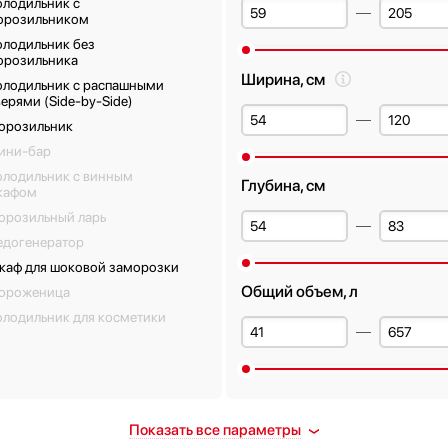
олодильник с
орозильником
олодильник без
орозильника
Ширина, см
олодильник с распашными
ерями (Side-by-Side)
орозильник
ини-бар
олодильник с винным
Глубина, см
кафом
орозильный ларь
едогенератор
каф для шоковой заморозки
Общий объем, л
ороженица
олодильник для косметики
ораживание
Количество полок в холоди
Показать все параметры
дильной камеры
камере