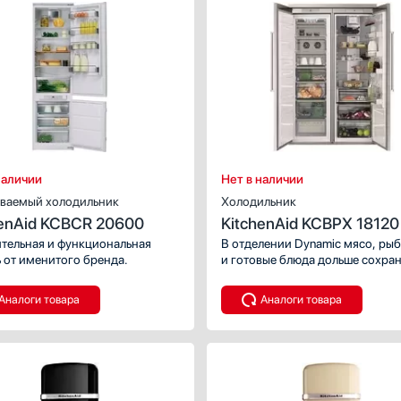
Количество камер: 1. Система
ИСТИКИ
ХАРАКТЕРИСТИКИ
охлаждения: статическая.
встраиваемый
Тип:
встраивае
аф для шоковой заморозки
Вид:
холодильник с морозильни
м):
59.5
Ширина (см):
 гарантии, мес
любой
 камер:
1
Количество камер:
):
59.5
Высота (см):
19
Дверной упор:
спр
наличии
Нет в наличии
ваемый холодильник
Холодильник
henAid KCBCR 20600
KitchenAid KCBPX 18120
тельная и функциональная
В отделении Dynamic мясо, ры
 от именитого бренда.
и готовые блюда дольше сохра
свежесть и полезные свойства.
Аналоги товара
Аналоги товара
ИСТИКИ