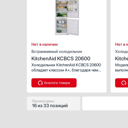
Тип:
Вид:
хол
Ширина (с
Количество
Высота (см
Дверной у
Нет в наличии
Нет в 
Встраиваемый холодильник
Холод
KitchenAid KCBCS 20600
Kitc
Холодильник KitchenAid KCBCS 20600
Модель
обладает классом А+, благодаря чему
выполн
потребляет меньше электроэнергии.
электр
Аналоги товара
Просмотрено
16
из
33 позиций