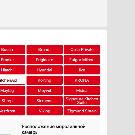
Bosch
Brandt
CellarPrivate
Franke
Frigidaire
Fulgor Milano
Hitachi
Hyundai
Ilve
itchenAid
Korting
KRONA
Maytag
Meyvel
Midea
Signature Kitchen
Sharp
Siemens
Suite
Vestfrost
Viking
Zigmund Shtain
Расположение морозильной
камеры