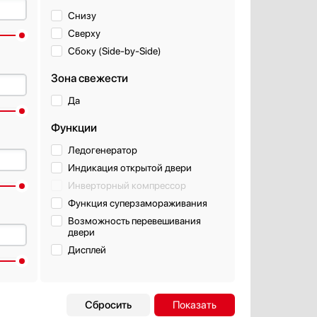
Снизу
Сверху
Сбоку (Side-by-Side)
Зона свежести
Да
Функции
Ледогенератор
Индикация открытой двери
Инверторный компрессор
Функция суперзамораживания
Возможность перевешивания
двери
Дисплей
льной
Система управления