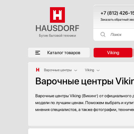
+7 (812) 426-1
Заказать обратный зв
Поиск
Каталог товаров
Viking
Варочные центры
Viking
Варочные центры Viki
Аксессуары
AEG
Аксессуары и принадлежности
Bertazzoni
Акустические системы
Bosch
Варочные центры Viking (Викинг) от официального 
Аромастанции
Electrolux
модели по лучшим ценам. Поможем выбрать и купить
мнения специалистов, а также фотографии, техниче
Барбекю
Gefest
Беспроводные акустические системы
Gorenje
Блендеры
Haier
Вакуумные упаковщики
Ilve