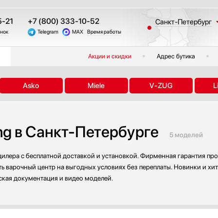
5-21
+7 (800) 333-10-52
Санкт-Петербург
онок
Telegram
MAX
Время работы
Москва
Казань
Акции и скидки
Адрес бутика
Краснодар
Екатеринбург
Asko
Miele
V-ZUG
L
Тюмень
Новосибирск
Челябинск
ng в Санкт-Петербурге
Другие регионы
5 моделей
дилера с бесплатной доставкой и установкой. Фирменная гарантия про
 варочный центр на выгодных условиях без переплаты. Новинки и хит
ская документация и видео моделей.