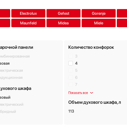
Electrolux
Gefest
Gorenje
Maunfeld
Midea
Miele
варочной панели
Количество конфорок
омбинированная
3
зовая
4
лектрическая
5
ндукционная
6
7
духового шкафа
Показать все
азовый
Объем духового шкафа, л
лектрический
113
ибридный