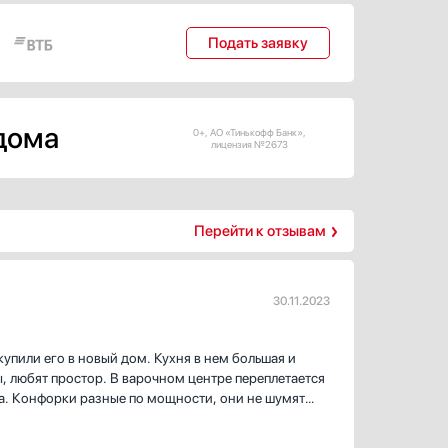
ателей.
ый.
л. Его
Подать заявку
 дома
0+, АО «Тинькофф Банк»,
лицензия №2673
Перейти к отзывам
30.11.2023
упили его в новый дом. Кухня в нем большая и
, любят простор. В варочном центре переплетается
аза. Конфорки разные по мощности, они не шумят
ется центр легко. Духовой шкаф в центре
ь всевозможные и разнообразные блюда, еще имеет