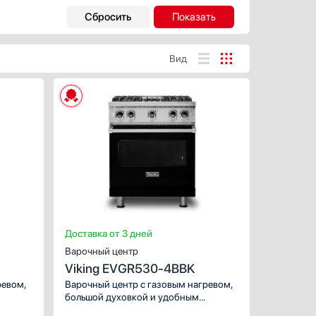
Переключение на баллонный
газ
Есть
Вид
Страна производства
Белоруссия
ХАРАКТЕРИСТИКИ
Германия
Тип духового шкафа:
Евросоюз
Габариты, ВхШхГ (см):
Испания
91.1-
Италия
Объем (л):
Показать все
Гриль:
Гарантия, мес
Количество конфорок:
Тип варочной поверхност
Доставка от 3 дней
24
Варочный центр
Viking EVGR530-4BBK
ревом,
Варочный центр с газовым нагревом,
большой духовкой и удобным
анную
механическим управлением. Данную