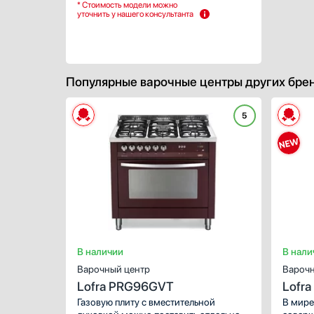
модель можно установить в нишу, она
* Стоимость модели можно
уточнить у нашего консультанта
подойдет любому кухонному дизайну.
Автоматическая система позволяет
заново поджечь пламя, даже если оно
случайно погасло во время готовки.
Популярные варочные центры других бре
5
В наличии
В нали
Варочный центр
Варочн
Lofra PRG96GVT
Lofr
CHR
Газовую плиту с вместительной
В мире