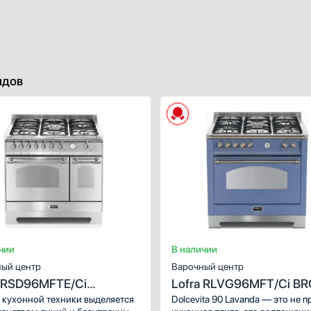
ндов
ХАРАКТЕРИСТИКИ
Тип духового шкафа:
электричес
Габариты, ВхШхГ (см):
85-90.5х90
Объем (л):
Гриль:
Е
Количество конфорок:
Тип варочной поверхности:
газо
чии
В наличии
ый центр
Варочный центр
a RSD96MFTE/Ci
Lofra RLVG96MFT/Ci B
OME
 кухонной техники выделяется
Dolcevita 90 Lavanda — это не п