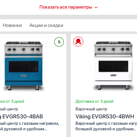
йн-линия
Электроподжиг конфорок
Показать все параметры
лассика
Есть
астерский
Новинки
Акции и скидки
Электроподжиг духового
рофессиональный
шкафа
етро
5
Да
рия 2 / 200 / 2000
Газ-контроль конфорок
ть все
Есть
риал варочной
ли
Газ-контроль духового
малированный металл
шкафа
ержавеющая сталь
Есть
теклокерамика
ка от 3 дней
Доставка от 3 дней
Защита от детей
каленное стекло
ый центр
Варочный центр
рашеный металл
Есть
ng EVGR530-4BAB
Viking EVGR530-4BWH
тка духового шкафа
ый центр с газовым нагревом,
Варочный центр с газовым наг
Индикатор остаточного
й духовкой и удобным
большой духовкой и удобным
тепла
радиционная
ческим управлением. Данную
механическим управлением. Д