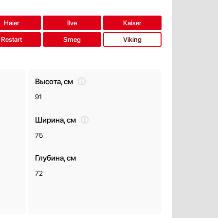
Haier
Ilve
Kaiser
Restart
Smeg
Viking
Высота, см
91
Ширина, см
75
Глубина, см
72