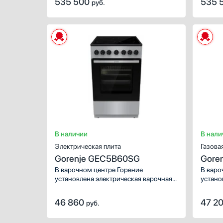
535 500
535 
руб.
от LOFRA. Цвет NERO MATT, словно
от LOF
отблеск лунного света на черном
отблес
шелке, окутывает корпус плиты,
шелке,
создавая атмосферу уюта и роскоши
создав
на вашей кухне.
на ваш
В наличии
В нали
Электрическая плита
Газова
Gorenje GEC5B60SG
Gore
В варочном центре Горение
В варо
установлена электрическая варочная
устано
поверхность, которая имеет
поверх
эффективный нагрев, специальные
эффект
46 860
47 2
руб.
механизмы защиты, плавную
механи
регулировку мощности. 4 конфорки
регули