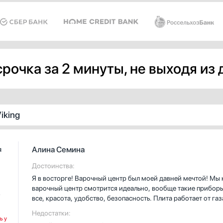
ят большинству пользователей.
подходят большинству пользов
грева в духовке — газовый.
Тип нагрева в духовке — газов
ый объем составляет 70 л. Его
Полезный объем составляет 72 
 для приготовления
хватит для приготовления
нства блюд.
большинства блюд.
рочка за 2 минуты, не выходя из
iking
Алина Семина
я
Достоинства:
Я в восторге! Варочный центр был моей давней мечтой! Мы к
варочный центр смотрится идеально, вообще такие приборы
G
все, красота, удобство, безопасность. Плита работает от г
при горении газа. Управление современное, не сложное. Мо
Недостатки:
многофункциональный. Он, кроме того, что может готовит
ь у