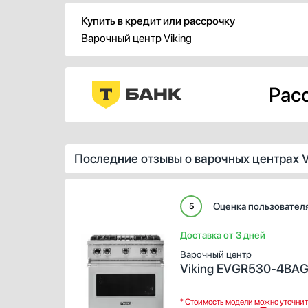
подходят большинству пользователей.
подход
Тип нагрева в духовке —
Тип на
Купить в кредит или рассрочку
электрический. Полезный объем
Полезн
Варочный центр Viking
составляет 70 л. Его хватит для
хватит
приготовления большинства блюд.
больши
Расс
Последние отзывы о варочных центрах V
Оценка пользовател
5
Доставка от 3 дней
Варочный центр
Viking EVGR530-4BA
* Стоимость модели можно уточнит