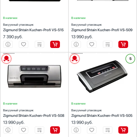
В наличии
В наличии
Вакуумный упаковщик
Вакуумный упаковщик
Zigmund Shtain Kuchen-Profi VS-515
Zigmund Shtain Kuchen-Profi VS-509
7 390
руб.
13 990
руб.
ХАРАКТЕРИСТИКИ
ХАРАКТЕРИСТИКИ
5
Тип установки:
соло
Тип установки:
соло
Цвет:
нержавеющая сталь
Цвет:
черный/серебристый
Габариты (ВхШхГ), см:
13х56х17.5
Габариты (ВхШхГ), см:
9.2х40.1х19
В наличии
В наличии
Вакуумный упаковщик
Вакуумный упаковщик
Zigmund Shtain Kuchen-Profi VS-508
Zigmund Shtain Kuchen-Profi VS-505
13 990
руб.
13 990
руб.