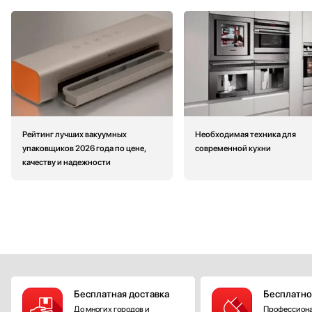
Рейтинг лучших вакуумных
Необходимая техника для
упаковщиков 2026 года по цене,
современной кухни
качеству и надежности
Бесплатная доставка
Бесплатно
До многих городов и
Профессиона