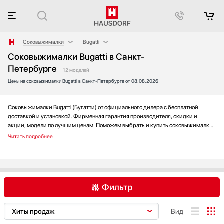
Соковыжималки
Bugatti
Соковыжималки Bugatti в Санкт-
Аксессуары
BORK
Петербурге
Аксессуары и принадлежности
Bosch
12 моделей
Цены на соковыжималки Bugatti в Санкт-Петербурге от 08.08.2026
Акустические системы
Gorenje
Аромастанции
Maunfeld
Соковыжималки Bugatti (Бугатти) от официального дилера с бесплатной
Барбекю
Smeg
доставкой и установкой. Фирменная гарантия производителя, скидки и
Беспроводные акустические системы
акции, модели по лучшим ценам. Поможем выбрать и купить соковыжималку
Блендеры
на выгодных условиях без переплаты. Новинки и хиты года, отзывы
покупателей и мнения специалистов, а также фотографии, техническая
Вакуумные упаковщики
документация и видео моделей.
Варочные панели
Варочные центры
Вафельницы
Фильтр
Вентиляторы
Весы
BORK
Bosch
Bugatti
Вид
Винные шкафы