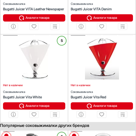
Соковыжималка
Соковыжималка
Bugatti Juicer VITA Leather Newspaper
Bugatti Juicer VITA Denim
Аналоги товара
Аналоги товара
ХАРАКТЕРИСТИКИ
ХАРАКТЕРИСТИКИ
5
Тип соковыжималки:
для цитрусовых
Тип соковыжималки:
для цитрусовых
Мощность (Вт):
80
Мощность (Вт):
80
Материал корпуса:
Материал корпуса:
литой цинковый сплав ЦАМ и
литой цинковый сплав ЦАМ и
хромированный АБС
хромированный АБС
Нет в наличии
Нет в наличии
Соковыжималка
Соковыжималка
Bugatti Juicer Vita White
Bugatti Juicer Vita Red
Аналоги товара
Аналоги товара
Популярные соковыжималки других брендов