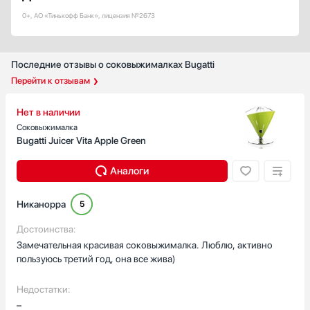
0+, АО «Тинькофф Банк», лицензия №2673
Последние отзывы о соковыжималках Bugatti
Перейти к отзывам
Нет в наличии
Соковыжималка
Bugatti Juicer Vita Apple Green
Аналоги
Никанорра
5
Достоинства:
Замечательная красивая соковыжималка. Люблю, активно
пользуюсь третий год, она все жива)
Недостатки:
–