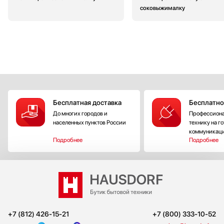
соковыжималку
Бесплатная доставка
Бесплатно
До многих городов и
Профессиона
населенных пунктов России
технику на г
коммуникац
Подробнее
Подробнее
+7 (812) 426-15-21
+7 (800) 333-10-52