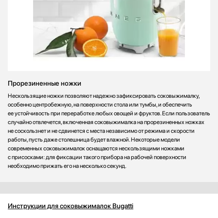
Прорезиненные ножки
Нескользящие ножки позволяют надежно зафиксировать соковыжималку,
особенно центробежную, на поверхности стола или тумбы, и обеспечить
ее устойчивость при переработке любых овощей и фруктов. Если пользователь
случайно отвлечется, включенная соковыжималка на прорезиненных ножках
не соскользнет и не сдвинется с места независимо от режима и скорости
работы, пусть даже столешница будет влажной. Некоторые модели
современных соковыжималок оснащаются нескользящими ножками
с присосками: для фиксации такого прибора на рабочей поверхности
необходимо прижать его на несколько секунд.
Инструкции для соковыжималок Bugatti