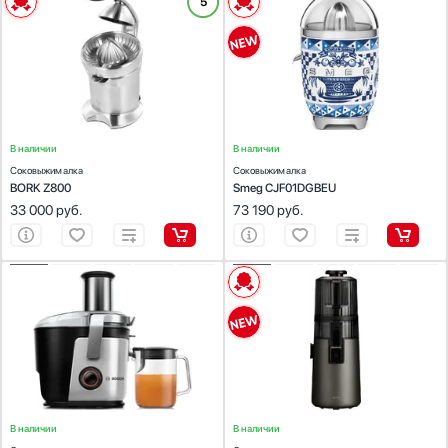
ХАРАКТЕРИСТИКИ
ХАРАКТЕРИСТИКИ
5
Тип соковыжималки:
для цитрусовых
Тип соковыжималки:
для цитрусовых
Мощность (Вт):
120
Мощность (Вт):
70
Материал корпуса:
нержавеющая сталь
Материал корпуса:
литой алюминий
В наличии
В наличии
Соковыжималка
Соковыжималка
BORK Z800
Smeg CJF01DGBEU
33 000
руб.
73 190
руб.
ХАРАКТЕРИСТИКИ
ХАРАКТЕРИСТИКИ
Тип соковыжималки:
универсальная
Тип соковыжималки:
универсальная
Мощность (Вт):
1000
Мощность (Вт):
150
Материал корпуса:
пластик
В наличии
В наличии