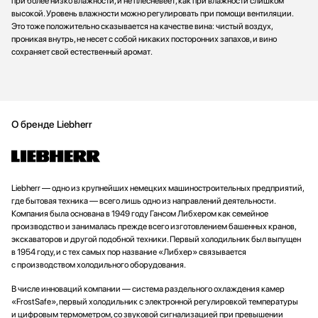
при более низко влажности, и не плесневеет, как при влажности слишком
высокой. Уровень влажности можно регулировать при помощи вентиляции.
Это тоже положительно сказывается на качестве вина: чистый воздух,
проникая внутрь, не несет с собой никаких посторонних запахов, и вино
сохраняет свой естественный аромат.
О бренде Liebherr
Liebherr — одно из крупнейших немецких машиностроительных предприятий,
где бытовая техника — всего лишь одно из направлений деятельности.
Компания была основана в 1949 году Гансом Либхером как семейное
производство и занималась прежде всего изготовлением башенных кранов,
экскаваторов и другой подобной техники. Первый холодильник был выпущен
в 1954 году, и с тех самых пор название «Либхер» связывается
с производством холодильного оборудования.
В числе инноваций компании — система раздельного охлаждения камер
«FrostSafe», первый холодильник с электронной регулировкой температуры
и цифровым термометром, со звуковой сигнализацией при превышении