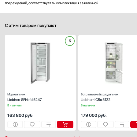
повреждений, соответствует ли комплектация заявленной.
С этим товаром покупают
5
Тип:
отдельностоящ
Вид:
морозильн
Ширина (см):
59
Количество камер:
Высота (см):
185
Дверной упор:
сле
Морозильник
Встраиваемый холодильник
Liebherr SFNsfd 5247
Liebherr ICBc 5122
В наличии
В наличии
163 800
руб.
179 000
руб.