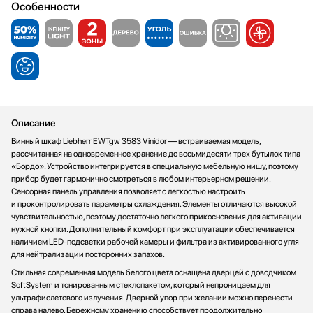
Особенности
Стаканомоечные машины
Стиральные машины
Сушильные машины
Телевизоры
Тостеры
Увлажнители воздуха
Утюги
Описание
Фены
Винный шкаф Liebherr EWTgw 3583 Vinidor — встраиваемая модель,
Холодильники
рассчитанная на одновременное хранение до восьмидесяти трех бутылок типа
«Бордо». Устройство интегрируется в специальную мебельную нишу, поэтому
Холодильное оборудование
прибор будет гармонично смотреться в любом интерьерном решении.
Хьюмидоры
Сенсорная панель управления позволяет с легкостью настроить
и проконтролировать параметры охлаждения. Элементы отличаются высокой
Чайники
чувствительностью, поэтому достаточно легкого прикосновения для активации
нужной кнопки. Дополнительный комфорт при эксплуатации обеспечивается
наличием LED-подсветки рабочей камеры и фильтра из активированного угля
для нейтрализации посторонних запахов.
Стильная современная модель белого цвета оснащена дверцей с доводчиком
SoftSystem и тонированным стеклопакетом, который непроницаем для
ультрафиолетового излучения. Дверной упор при желании можно перенести
справа налево. Бережному хранению способствует продолжительно