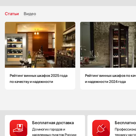
Статьи
Видео
Рейтинг винных шкафов 2025 года
Рейтинг винных шкафов по ка
по качеству и надежности
и надежности 2024 года
Бесплатная доставка
Бесплатно
До многих городов и
Профессиона
населенных пунктов России
технику на г