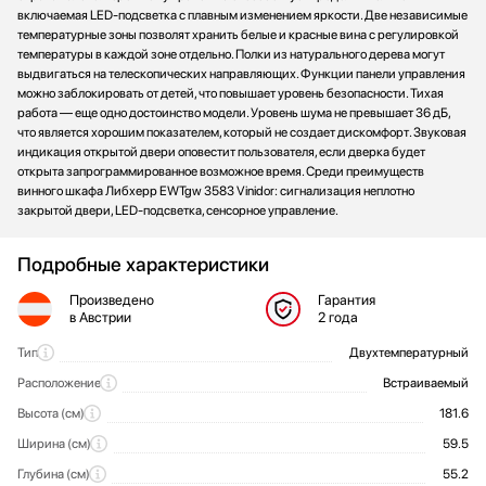
включаемая LED-подсветка с плавным изменением яркости. Две независимые
температурные зоны позволят хранить белые и красные вина с регулировкой
температуры в каждой зоне отдельно. Полки из натурального дерева могут
выдвигаться на телескопических направляющих. Функции панели управления
можно заблокировать от детей, что повышает уровень безопасности. Тихая
работа — еще одно достоинство модели. Уровень шума не превышает 36 дБ,
что является хорошим показателем, который не создает дискомфорт. Звуковая
индикация открытой двери оповестит пользователя, если дверка будет
открыта запрограммированное возможное время. Среди преимуществ
винного шкафа Либхерр EWTgw 3583 Vinidor: сигнализация неплотно
закрытой двери, LED-подсветка, сенсорное управление.
Подробные характеристики
Произведено
Гарантия
в Австрии
2 года
Тип
Двухтемпературный
Общие характеристики LIEBHERR EWTGW3583
Расположение
Встраиваемый
Высота (см)
181.6
Ширина (см)
59.5
Глубина (см)
55.2