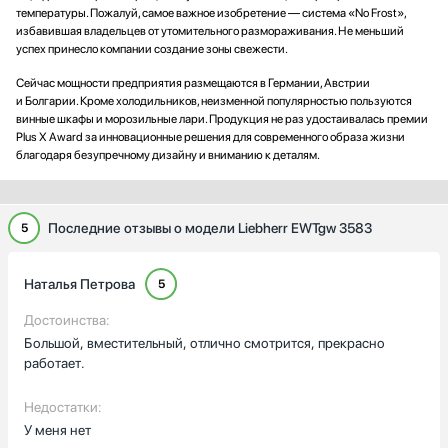
температуры. Пожалуй, самое важное изобретение — система «No Frost»,
избавившая владельцев от утомительного размораживания. Не меньший
успех принесло компании создание зоны свежести.
Сейчас мощности предприятия размещаются в Германии, Австрии
и Болгарии. Кроме холодильников, неизменной популярностью пользуются
винные шкафы и морозильные лари. Продукция не раз удостаивалась премии
Plus X Award за инновационные решения для современного образа жизни
благодаря безупречному дизайну и вниманию к деталям.
Последние отзывы о модели Liebherr EWTgw 3583
5
Наталья Петрова
5
Достоинства:
Большой, вместительный, отлично смотрится, прекрасно
работает.
Недостатки:
У меня нет