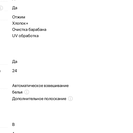
Да
ом
Отжим
Хлопок+
Очистка барабана
UV обработка
Да
а
24
Автоматическое взвешивание
белья
Дополнительное полоскание
B