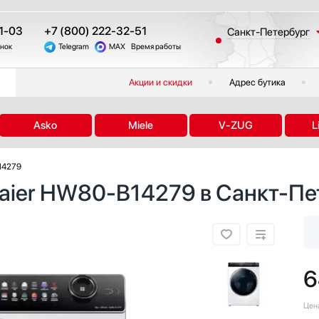
1-03
+7 (800) 222-32-51
Санкт-Петербург
онок
Telegram
MAX
Время работы
Москва
Казань
Акции и скидки
Адрес бутика
Краснодар
Екатеринбург
Asko
Miele
V-ZUG
L
Тюмень
Новосибирск
14279
Челябинск
aier HW80-B14279 в Санкт-Пе
Другие регионы
6
Цен