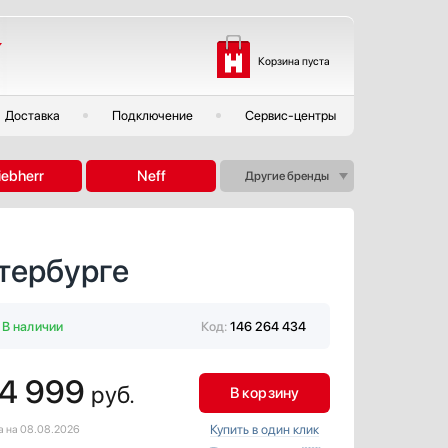
Корзина пуста
Доставка
Подключение
Сервис-центры
iebherr
Neff
Другие бренды
тербурге
В наличии
Код:
146 264 434
4 999
руб.
В корзину
Купить в один клик
а на 08.08.2026