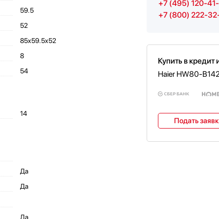
+7 (495) 120-41
59.5
+7 (800) 222-32
52
85x59.5x52
8
Купить в кредит 
54
Haier HW80-B14
14
Подать заяв
Да
Да
Да