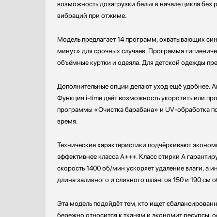
возможность дозагрузки белья в начале цикла без 
Проф. аксессуары
вибраций при отжиме.
Профессиональные ледогенераторы
Профессиональные посудомоечные машины
Модель предлагает 14 программ, охватывающих синт
Пылесосы
минут» для срочных случаев. Программа гигиениче
Системы кипячения воды AquaHot
объёмные куртки и одеяла. Для детской одежды пр
Смесители
Соковыжималки
Дополнительные опции делают уход ещё удобнее. А
Стаканомоечные машины
Функция i-time даёт возможность укоротить или пр
Сушильные машины
программы «Очистка барабана» и UV-обработка под
Телевизоры
время.
Тостеры
Увлажнители воздуха
Технические характеристики подчёркивают эконом
эффективнее класса A+++. Класс стирки A гарантир
Утюги
скорость 1400 об/мин ускоряет удаление влаги, а 
Фены
длина заливного и сливного шлангов 150 и 190 см 
Холодильники
Холодильное оборудование
Эта модель подойдёт тем, кто ищет сбалансирова
Хьюмидоры
бережно относится к тканям и экономит ресурсы, ос
Чайники