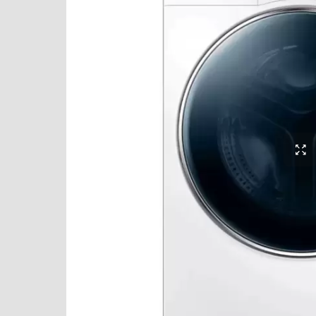
Варочные панели
Graude
Варочные центры
Hisense
Вафельницы
Hyundai
Вентиляторы
IO MABE
Весы
Jacky`s
Винные шкафы
Korting
Витрины
KRONA
Водонагреватели
Kuppersberg
Вспениватели молока
Kuppersbusch
Вытяжки
LG
Гладильные системы
Maunfeld
Дровяные печи
Midea
Духовые шкафы
Miele
Измельчители пищевых отходов
Neff
Ионизаторы воды
Samsung
Комби-панели, фритюрницы и грили
Schaub Lorenz
Конвекционные печи
Schulthess
Кондиционеры
Siemens