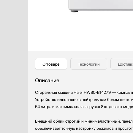
Кофемашины
Smeg
Кофемолки
Teka
Кухонные комбайны
Toshiba
Массажеры и спорт. инвентарь
V-ZUG
Микроволновые печи
VARD
Миксеры
Vestfrost
Мойки
Zigmund Shtain
Мультиварки
О товаре
Технологии
Доставк
Мясорубки
Наушники
Описание
Обогреватели
Очистители воздуха
Стиральная машина Haier HW80-B14279 — компактн
Пароварки
Устройство выполнено в нейтральном белом цвете и
Паровые шкафы для одежды
54 литра и максимальная загрузка 8 кг делают мод
Парогенераторы
Подогреватели
Внешний облик строгий и минималистичный, пане
Посуда
обеспечивает точную настройку режимов и простот
Посудомоечные машины