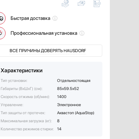
Быстрая доставка
Профессиональная установка
ВСЕ ПРИЧИНЫ ДОВЕРЯТЬ HAUSDORF
Характеристики
Тип установки:
Отдельностоящая
Габариты (ВхШхГ) (см):
85x59.5x52
Скорость отжима (об/мин):
1400
Управление:
Электронное
Тип защиты от протечек:
Аквастоп (AquaStop)
Максимальная загрузка (кг):
8
Количество режимов стирки:
14