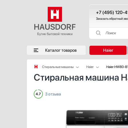
+7 (495) 120-4
Заказать обратный зв
Поиск
Каталог товаров
Haier
Стиральные машины
Haier
Haier HW80-B
Стиральная машина H
Аксессуары
AEG
Аксессуары и принадлежности
Asko
Акустические системы
Bosch
3 отзыва
4.7
Аромастанции
Brandt
Барбекю
De Dietrich
Беспроводные акустические системы
Electrolux
Блендеры
Gaggenau
Вакуумные упаковщики
Gorenje