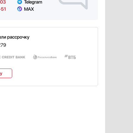
-03
Telegram
-51
MAX
или рассрочку
279
ку