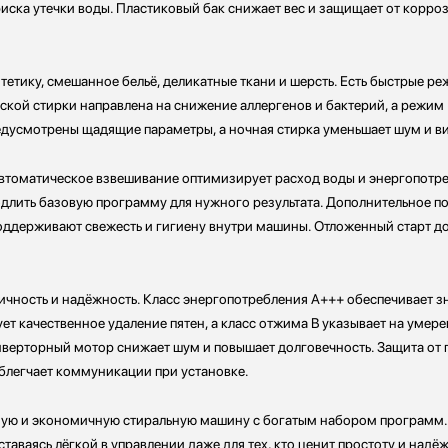
риска утечки воды. Пластиковый бак снижает вес и защищает от корроз
етику, смешанное бельё, деликатные ткани и шерсть. Есть быстрые р
ской стирки направлена на снижение аллергенов и бактерий, а режим
едусмотрены щадящие параметры, а ночная стирка уменьшает шум и в
втоматическое взвешивание оптимизирует расход воды и энергопотреб
одлить базовую программу для нужного результата. Дополнительное п
держивают свежесть и гигиену внутри машины. Отложенный старт до 2
ичность и надёжность. Класс энергопотребления A+++ обеспечивает 
ует качественное удаление пятен, а класс отжима B указывает на умер
инверторный мотор снижает шум и повышает долговечность. Защита от 
облегчает коммуникации при установке.
нную и экономичную стиральную машину с богатым набором программ.
таваясь лёгкой в управлении даже для тех, кто ценит простоту и надё