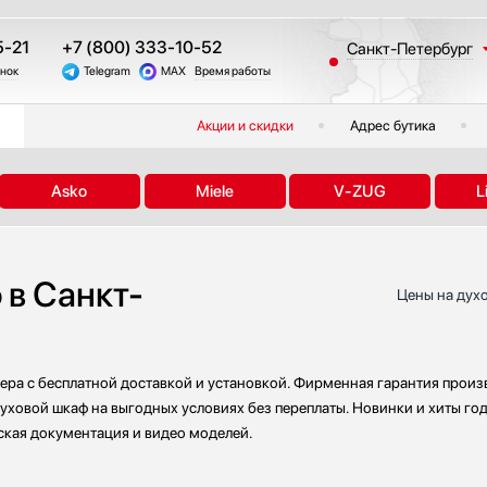
5-21
+7 (800) 333-10-52
Санкт-Петербург
онок
Telegram
MAX
Время работы
Москва
Казань
Акции и скидки
Адрес бутика
Краснодар
Екатеринбург
Asko
Miele
V-ZUG
L
Тюмень
Новосибирск
Челябинск
в Санкт-
Другие регионы
Цены на духо
ра с бесплатной доставкой и установкой. Фирменная гарантия произв
духовой шкаф на выгодных условиях без переплаты. Новинки и хиты год
ская документация и видео моделей.