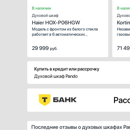
В наличии
В нали
Духовой шкаф
Духово
Haier HOX-P06HGW
Korti
Модель с фронтом из белого стекла
Незави
работает в 6 автоматических
газовы
режимах: с нижним нагревом,
грилем, комбинациями верхнего и
29 999
71 4
руб.
нижнего с вентиляционным. Удобный
цифровой дисплей обеспечивает
комфорт в работе.
Купить в кредит или рассрочку
Духовой шкаф Pando
Расс
Последние отзывы о духовых шкафах Pa