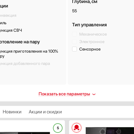
Глубина, см
ции
55
онвекция
иль
Тип управления
ункция СВЧ
Механическое
отовление на пару
Электронное
Сенсорное
ункция приготовления на 100%
ару
ункция добавленного пара
ещение
Класс энергопотребления
Показать все параметры
ть
A
алогенное
A+
Новинки
Акции и скидки
ветодиодное
A++
ампа накаливания
А+++
5
fflight
Показать все