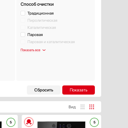
Способ очистки
Традиционная
Пиролитическая
Каталитическая
Паровая
Паровая и каталитическая
Показать все
Страна производства
Белоруссия
Болгария
Вид
Германия
Евросоюз
5
5
ХАРАКТЕРИСТИКИ
Показать все