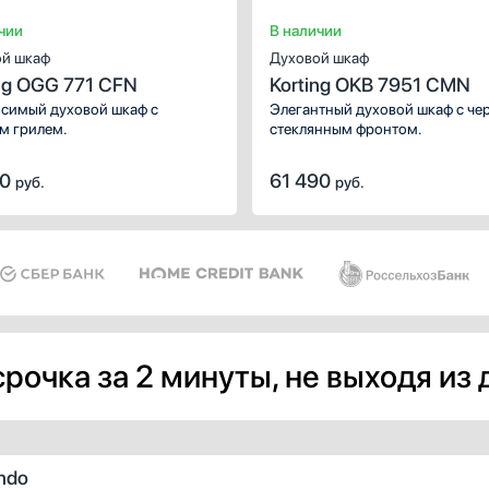
чии
В наличии
й шкаф
Духовой шкаф
ng OGG 771 CFN
Korting OKB 7951 CMN
симый духовой шкаф с
Элегантный духовой шкаф с ч
м грилем.
стеклянным фронтом.
90
61 490
руб.
руб.
рочка за 2 минуты, не выходя из
ndo