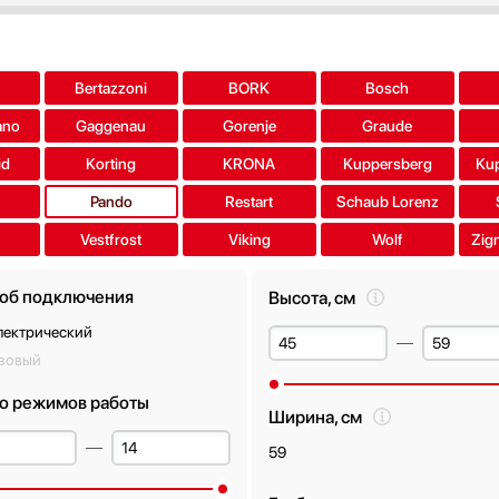
a
Bertazzoni
BORK
Bosch
ano
Gaggenau
Gorenje
Graude
id
Korting
KRONA
Kuppersberg
Ku
Pando
Restart
Schaub Lorenz
Vestfrost
Viking
Wolf
Zig
об подключения
Высота, см
лектрический
азовый
о режимов работы
Ширина, см
59