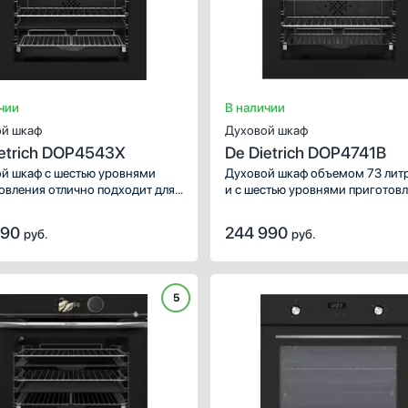
чии
В наличии
й шкаф
Духовой шкаф
ietrich DOP4543X
De Dietrich DOP4741B
й шкаф с шестью уровнями
Духовой шкаф объемом 73 лит
овления отлично подходит для
и с шестью уровнями приготов
из нескольких человек. Удобные
подойдет тем, что любит много
опические направляющие
готовить. Благодаря большому
990
244 990
руб.
руб.
яют безопасно доставать даже
количеству режимов, включая
е противни.
предустановленные рецепты,
вы сможете воплотить в жизнь
кулинарные эксперименты.
5