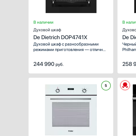
В наличии
В нали
Духовой шкаф
Духово
De Dietrich DOP4741X
De D
Духовой шкаф с разнообразными
Черный
режимами приготовления — отличный
Philha
вариант для современной кухни.
соврем
Удобное электронное управление
количе
244 990
258 
руб.
с цветным дисплеем будет понятно
с удоб
всем членам семьи.
диспле
5