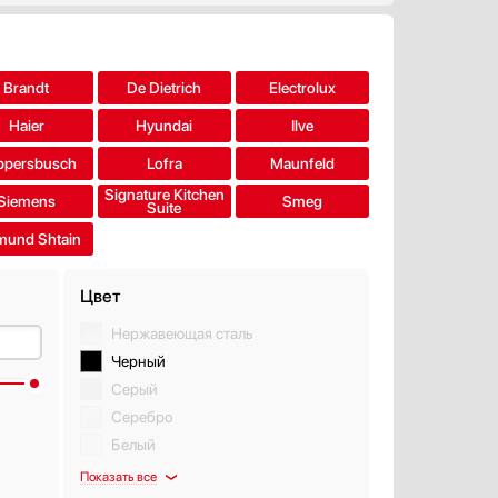
Brandt
De Dietrich
Electrolux
Haier
Hyundai
Ilve
ppersbusch
Lofra
Maunfeld
Signature Kitchen
Siemens
Smeg
Suite
mund Shtain
Цвет
Нержавеющая сталь
Черный
Серый
Серебро
Белый
Показать все