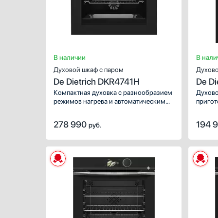
В наличии
В нали
Духовой шкаф с паром
Духово
De Dietrich DKR4741H
De D
Компактная духовка с разнообразием
Духово
режимов нагрева и автоматическими
пригот
программами, которые подходят как
семьи 
для приготовления только на пару, так
телеск
278 990
194 
руб.
и с использованием других элементов
позвол
нагрева. В комплекте два противня
тяжелы
и плоская решетка.