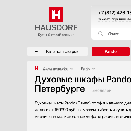
+7 (812) 426-1
Заказать обратный зв
Поиск
Каталог товаров
Pando
Духовые шкафы
Pando
Духовые шкафы Pando 
Аксессуары
AEG
Петербурге
Аксессуары и принадлежности
Asko
5 моделей
Акустические системы
Barazza
Аромастанции
Bertazzoni
Духовые шкафы Pando (Пандо) от официального диле
Барбекю
Bosch
модели от 159990 руб., поможем выбрать и купить 
Беспроводные акустические системы
Brandt
мнения специалистов, а также фотографии, техниче
Блендеры
De Dietrich
Вакуумные упаковщики
Electrolux