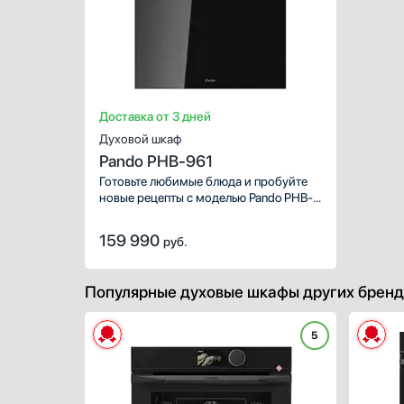
Доставка от 3 дней
Духовой шкаф
Pando PHB-961
Готовьте любимые блюда и пробуйте
новые рецепты с моделью Pando PHB-
961! Стандартные размеры и большой
объем внутренней камеры — выбор
159 990
руб.
тех, кто много готовит для себя и
своей семьи. Число режимов в
духовке: 12 шт. Объем внутренней
Популярные духовые шкафы других бренд
камеры — 70 л. Из нее легко убрать
загрязнения, капли жира и сока, для
этого производителем разработана
5
специальная система: паровая.
Открывайте новые кулинарные
горизонты с брендом Пандо.