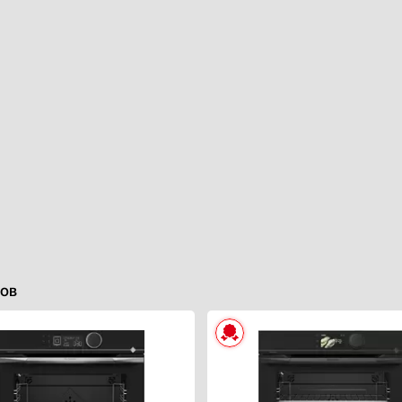
горизонты с брендом Пандо.
ов