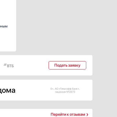
ерным
Подать заявку
 дома
0+, АО «Тинькофф Банк»,
лицензия №2673
Перейти к отзывам