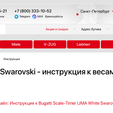
5-21
+7 (800) 333-10-52
Санкт-Петербург
онок
Telegram
MAX
Время работы
Москва
Казань
Акции и скидки
Адрес бутика
Краснодар
Екатеринбург
Miele
V-ZUG
Liebherr
Тюмень
Новосибирск
Инструкция
Челябинск
Другие регионы
 Swarovski - инструкция к веса
йл: Инструкция к Bugatti Scale-Timer UMA White Swarov