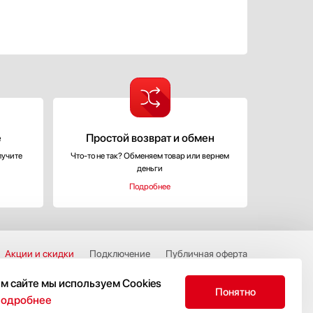
е
Простой возврат и обмен
лучите
Что-то не так? Обменяем товар или вернем
деньги
Подробнее
Акции и скидки
Подключение
Публичная оферта
ервис-центры
Доставка и оплата
Сотрудничество
м сайте мы используем Cookies
Понятно
Возврат и обмен
О компании
Адрес бутика
подробнее