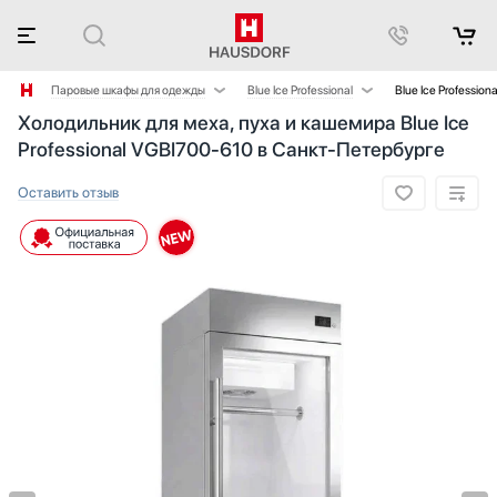
Паровые шкафы для одежды
Blue Ice Professional
Blue Ice Professio
Холодильник для меха, пуха и кашемира Blue Ice
Аксессуары
Graude
Professional VGBI700-610 в Санкт-Петербурге
Аксессуары и принадлежности
LG
Акустические системы
V-ZUG
Оставить отзыв
Аромастанции
Барбекю
Беспроводные акустические системы
Блендеры
Вакуумные упаковщики
Варочные панели
Варочные центры
Вафельницы
Вентиляторы
Весы
Винные шкафы