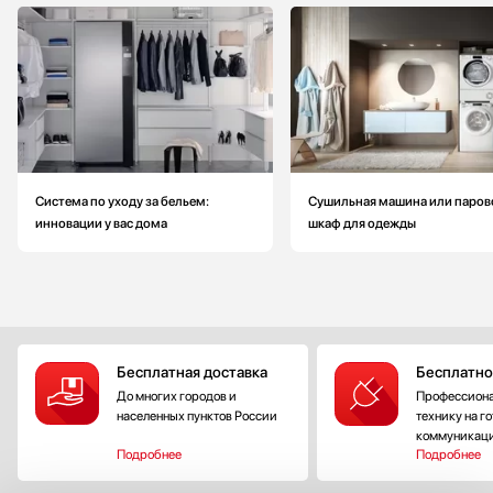
Система по уходу за бельем:
Сушильная машина или паров
инновации у вас дома
шкаф для одежды
Бесплатная доставка
Бесплатно
До многих городов и
Профессиона
населенных пунктов России
технику на г
коммуникац
Подробнее
Подробнее