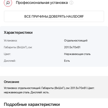
Профессиональная установка
Мойки
Мультиварки
Мясорубки
ВСЕ ПРИЧИНЫ ДОВЕРЯТЬ HAUSDORF
Наушники
Обогреватели
Характеристики
Очистители воздуха
Пароварки
Установка:
Отдельностоящий
Парогенераторы
Габариты (ВхШхГ), см:
201.5х70х61
Подогреватели
Цвет:
Нержавеющая сталь
Посуда
Дисплей:
Есть
Посудомоечные машины
Проф. аксессуары
Профессиональные ледогенераторы
Описание
Профессиональные посудомоечные машины
Установка: отдельностоящий. Габариты (ВхШхГ), см: 201.5х70х61. Цвет:
Пылесосы
нержавеющая сталь. Дисплей: есть.
Системы кипячения воды AquaHot
Смесители
Подробные характеристики
Соковыжималки