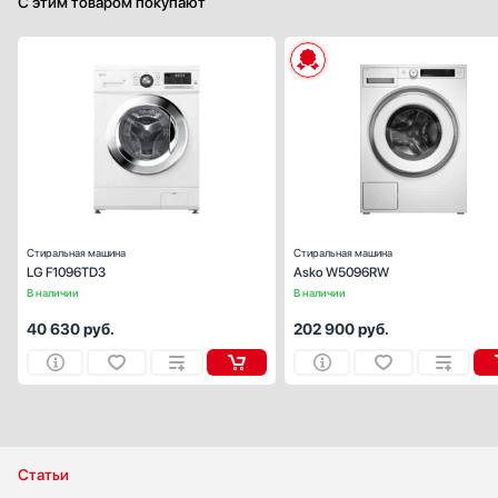
С этим товаром покупают
Тип установки:
отдельностоящ
Максимальная загрузка (кг):
Скорость отжима (об/мин):
10
Управление:
электронн
Количество режимов стирки:
Ширина (см):
Глубина (см):
Стиральная машина
Стиральная машина
LG F1096TD3
Asko W5096RW
В наличии
В наличии
40 630
руб.
202 900
руб.
Статьи